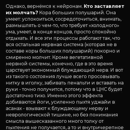
Однако, вернёмся к нейронам.
Кто заставляет
их молчать?
Кора больших полушарий. Она
умеет: успокоиться, сосредоточиться, внимать,
размышлять о чем-то, что требует «холодного»
ума, умеет, в конце концов, просто спокойно
отдыхать. И все эти процессы работают так, что
вся остальная нервная система (которая не в
составе коры больших полушарий) покорно и
смиренно молчит. Кроме вегетативной
нервной системы, конечно, где в это время
царствует экономный блуждающий нерв. И вот
из такого состояния лучше всего просовывать
нитку в иголку, забивать пенальти и вставать на
руки - точно получится, потому что в ЦНС будет
достаточно тихо. Именно этого эффекта
добиваются йоги, усиленно пыхтя уджайи в
асанах - взывают к блуждающему нерву и
неврологической тишине, но без понимания
смысла вышесказанного много толку от
пыхтения не получается, а то и внутричерепное