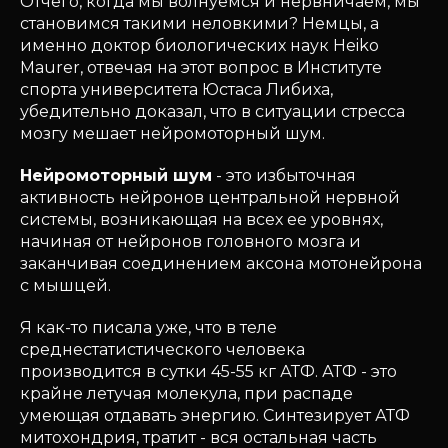
Отчего, когда мы волнуемся и нервничаем, мы
становимся такими неловкими? Немцы, а
именно доктор биологических наук Heiko
Maurer, отвечая на этот вопрос в Институте
спорта университета Юстаса Либиха,
убедительно доказал, что в ситуации стресса
мозгу мешает нейромоторный шум.
Нейромоторный шум
- это избыточная
активность нейронов центральной нервной
системы, возникающая на всех ее уровнях,
начиная от нейронов головного мозга и
заканчивая соединением аксона мотонейрона
с мышцей.
Я как-то писала уже, что в теле
среднестатистического человека
производится в сутки 45-55 кг АТФ. АТФ - это
крайне летучая молекула, при распаде
умеющая отдавать энергию. Синтезирует АТФ
митохондрия, тратит - вся остальная часть