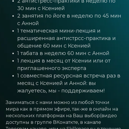
2 антистресс-практики в неделю по
30 мин с Ксенией
2 занятия по йоге в неделю по 45 мин
с Анной
1 тематическая мини-лекция и
расширенная антистрсс-практика и
общение 60 мин с Ксенией
1 табата в неделю 60 мин с Анной
1 лекция в месяц от Ксении или от
приглашенного эксперта
1 совместная ресурсная встреча раз в
месяц c Ксенией и Анной: вы
жалуетесь, мы - поддерживаем!
Заниматься с нами можно из любой точки
мира как в прямом эфире, так-же в онлайн на
нескольких платформах на Ваш выбор(видео
доступны в группе ВКонаткте, в канале
Телеграм канале, или на Skillspace.ru в течение