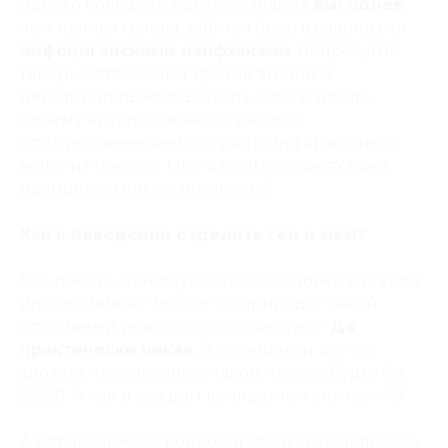
одного большого единого знания
выгоднее
,
чем полная голова, забитая бессмысленными
инфоциганскими лайфхаками
. Попробуйте
теперь с этой точки зрения этично и
неназидательно объяснить себе и детям,
почему читать книжки и учиться
продуктивнее, чем получать информацию о
мире из тиктока. Мне в комментариях тоже
напишите, мне же интересно!
Как в поведении отделить ген и мем?
Как понять, действует сейчас человек из генов
или из мемов? То есть "от природы" такой
противный или у кого подсмотрел?
Да
практически никак
. В поведении все так
сложно, что консенсус таков, что как будто бы
50/50. А как в каждом конкретном случае - ХЗ.
А вот посложнее вопрос: в эволюции человека