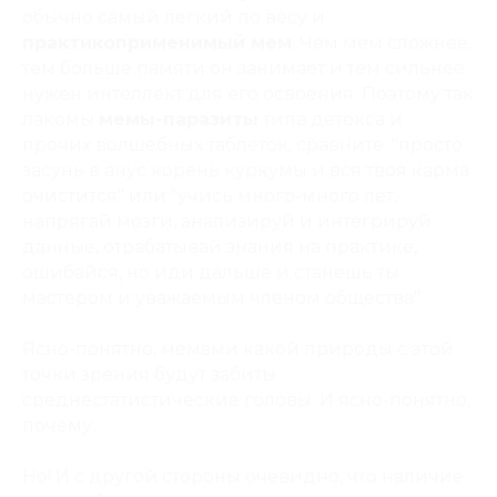
обычно самый легкий по весу и
практикоприменимый мем
. Чем мем сложнее,
тем больше памяти он занимает и тем сильнее
нужен интеллект для его освоения. Поэтому так
лакомы
мемы-паразиты
типа детокса и
прочих волшебных таблеток, сравните: "
просто
засунь в анус корень куркумы и вся твоя карма
очистится
" или "
учись много-много лет,
напрягай мозги, анализируй и интегрируй
данные, отрабатывай знания на практике,
ошибайся, но иди дальше и станешь ты
мастером и уважаемым членом общества
".
Ясно-понятно, мемами какой природы с этой
точки зрения будут забиты
среднестатистические головы. И ясно-понятно,
почему.
Но! И с другой стороны очевидно, что наличие