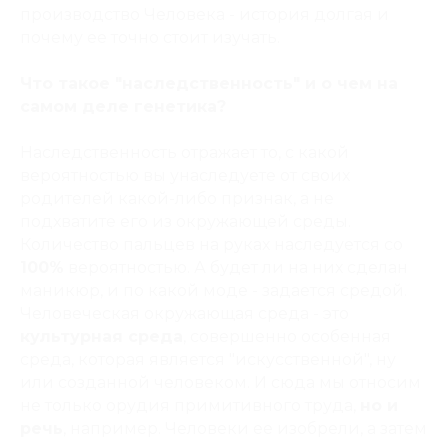
производство Человека - история долгая и
почему ее точно стоит изучать.
Что такое "наследственность" и о чем на
самом деле генетика?
Наследственность отражает то, с какой
вероятностью вы унаследуете от своих
родителей какой-либо признак, а не
подхватите его из окружающей среды.
Количество пальцев на руках наследуется со
100%
вероятностью. А будет ли на них сделан
маникюр, и по какой моде - задается средой.
Человеческая окружающая среда - это
культурная среда
, совершенно особенная
среда, которая является "искусственной", ну
или созданной человеком. И сюда мы относим
не только орудия примитивного труда,
но и
речь
, например. Человеки ее изобрели, а затем