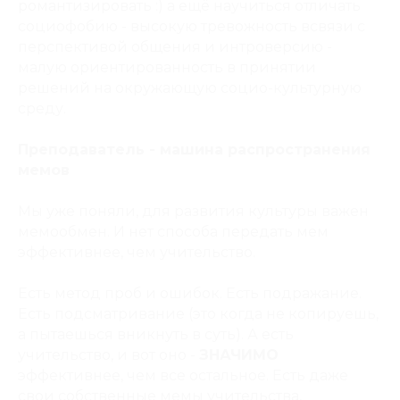
романтизировать :) а ещё научиться отличать
социофобию - высокую тревожность всвязи с
перспективой общения и интроверсию -
малую ориентированность в принятии
решений на окружающую социо-культурную
среду.
Преподаватель - машина распространения
мемов
Мы уже поняли, для развития культуры важен
мемообмен. И нет способа передать мем
эффективнее, чем учительство.
Есть метод проб и ошибок. Есть подражание.
Есть подсматривание (это когда не копируешь,
а пытаешься вникнуть в суть). А есть
учительство, и вот оно -
ЗНАЧИМО
эффективнее, чем все остальное. Есть даже
свои собственные мемы учительства,