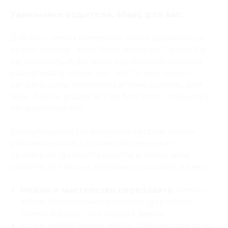
Уважаемые родители, абзац для вас:
Для того, чтобы интеллект начал развиваться,
нужен стимул - мем. Если мема нет - можно и
не умничать. А вот если кто-то умеет камнем
раскалывать орехи, а я - нет, то мне нужно
напрячь свои извилины и тоже освоить этот
мем. А если рядом все во благости - стимула к
напряжению нет.
Стимулируйте! Но только не абстрактными
развивашками, а своим собственным
примером, демонстрируйте и помогайте
освоить те навыки, которые упрощают жизнь:
можно и мастерство передавать
: чистку
зубов, завязывание шнурков, держание
ложки в руках - это правда важно.
Но не менее важны мемы, отвечающие за то,