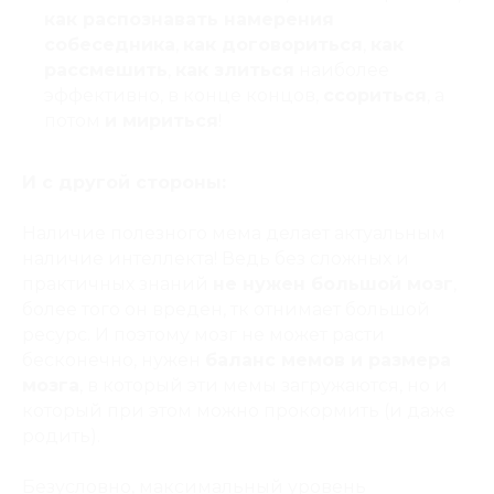
как распознавать намерения
собеседника
,
как договориться
,
как
рассмешить
,
как злиться
наиболее
эффективно, в конце концов,
ссориться
, а
потом
и мириться
!
И с другой стороны
:
Наличие полезного мема делает актуальным
наличие интеллекта! Ведь без сложных и
практичных знаний
не нужен большой мозг
,
более того он вреден, тк отнимает большой
ресурс. И поэтому мозг не может расти
бесконечно, нужен
баланс мемов и размера
мозга
, в который эти мемы загружаются, но и
который при этом можно прокормить (и даже
родить).
Безусловно, максимальный уровень