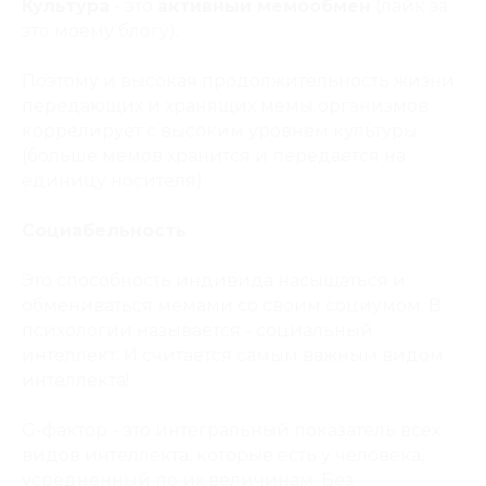
Культура
- это
активный мемообмен
(лайк за
это моему блогу).
Поэтому и высокая продолжительность жизни
передающих и хранящих мемы организмов
коррелирует с высоким уровнем культуры
(больше мемов хранится и передается на
единицу носителя).
Социабельность
Это способность индивида насыщаться и
обмениваться мемами со своим социумом. В
психологии называется - социальный
интеллект. И считается самым важным видом
интеллекта!
G-фактор - это интегральный показатель всех
видов интеллекта, которые есть у человека,
усредненный по их величинам. Без