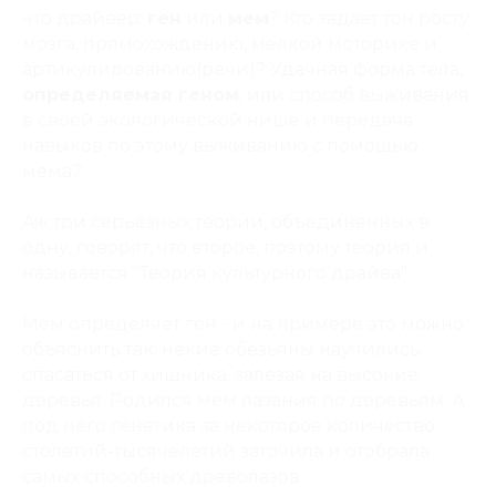
что драйвер:
ген
или
мем
? Кто задаёт тон росту
мозга, прямохождению, мелкой моторике и
артикулированию(речи)? Удачная форма тела,
определяемая геном
, или способ выживания
в своей экологической нише и передача
навыков по этому выживанию с помощью
мема?
Аж три серьезных теории, объединенных в
одну, говорят, что второе, поэтому теория и
называется "
Теория культурного драйва
".
Мем определяет ген - и на примере это можно
объяснить так: некие обезьяны научились
спасаться от хищника, залезая на высокие
деревья. Родился мем лазания по деревьям. А
под него генетика за некоторое количество
столетий-тысячелетий заточила и отобрала
самых способных древолазов.