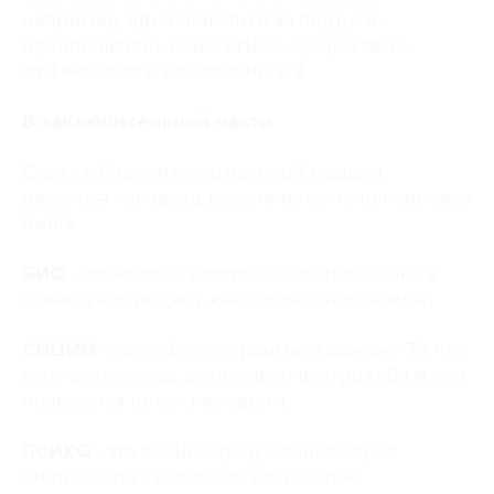
например, одна моя близкая подруга -
преподаватель педагогики, как раз таки -
эффективного
мемотичинга
☝️
В заключительной части
Скажу о биопсихосоциальной модели
развития человека, в свете того, что понаписала
выше.
БИО
- это железо, материя. Оно прописано в
генах, в них рецепт, как сделать тело и мозг.
СОЦИО
- это софт, программы и данные. То, что
мозг развиваясь, записывает внутрь себя и чем
пользуется потом как своим.
ПСИХО
- это социо, пропущенное через
личный опыт. И хорошо, если потом