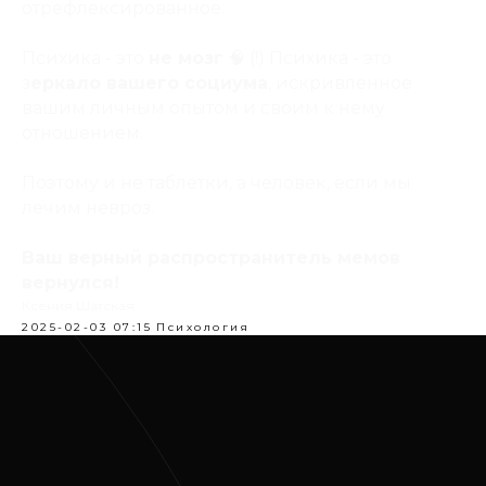
отрефлексированное.
Психика - это
не мозг
🧠 (!) Психика - это
з
еркало вашего социума
, искривленное
вашим личным опытом и своим к нему
отношением.
Поэтому и не таблетки, а человек, если мы
лечим невроз.
Ваш верный распространитель мемов
вернулся!
Ксения Шатская
2025-02-03 07:15
Психология