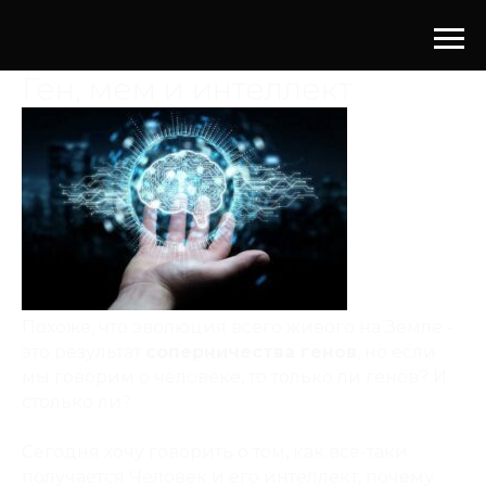
Ген, мем и интеллект
Похоже, что эволюция всего живого на Земле -
это результат
соперничества генов
, но если
мы говорим о человеке, то только ли генов? И
столько ли?
Сегодня хочу говорить о том, как все-таки
получается Человек и его интеллект, почему