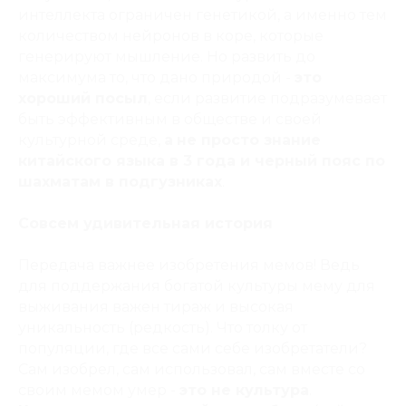
интеллекта ограничен генетикой, а именно тем
количеством нейронов в коре, которые
генерируют мышление. Но развить до
максимума то, что дано природой -
это
хороший посыл
, если развитие подразумевает
быть эффективным в обществе и своей
культурной среде,
а
не просто знание
китайского языка в 3 года и черный пояс по
шахматам в подгузниках
.
Совсем удивительная история
Передача важнее изобретения мемов! Ведь
для поддержания богатой культуры мему для
выживания важен тираж и высокая
уникальность (редкость). Что толку от
популяции, где все сами себе изобретатели?
Сам изобрел, сам использовал, сам вместе со
своим мемом умер -
это не культура
.