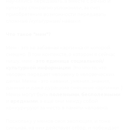
научились передавать, а вместе с речью и
культуру стократно усложнили, за счет
приобретения возможности передавать
сложные /культурные/ навыки.
Что такое "мем"?
Мем - это не забавная картинка от которой
смешно. В том контексте, о котором я сейчас
пишу, мем -
это единица социальной/
культурной информации
. Это что-то, что
человек передает человеку о человеческих
делах. Мемы - это навыки, умения, знания,
данные и даже дурацкие смешные картинки :)
Мемы могут быть
полезными
,
бесполезными
и
вредными
, а ещё они между собой
конкурируют за место в памяти человека.
Поскольку у мемов своя эволюция, и тоже
сильная, на них действует отбор, и побеждает