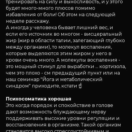
тренировать на силу и выносливость, и у этого
будет много-много плюсов помимо
избавления от боли! Об этом на следующей
неделе расскажу.
А иногда у человека бывает лишний вес, и
если его источник во многом - висцеральный
жир (жир в области талии, залегающий глубоко
между органами), то молекул воспаления,
которые выделяются этим жиром у него в
крови очень много. А молекулы воспаления -
это мощный стимул для выработки ... кортизола,
чем это плохо - см предыдущий пункт или на
наш семинар "Йога и метаболический
синдром" приходите, кстати ☝️
Психосоматика хорошая
Это когда порядок и спокойствие в голове
дают возможность блуждающему нерву
поддерживать высокие уровни регуляции и
восстановления в организме. Такой организм
становится высоко стрессоустойчивым и