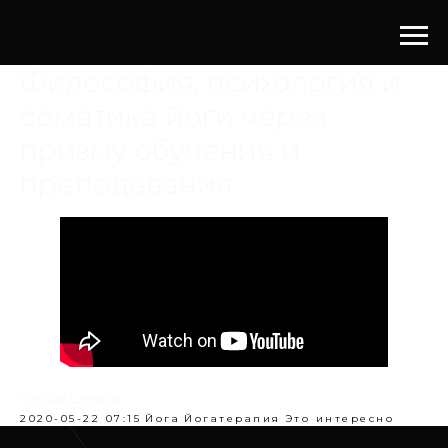
Философия, психология и
соматика йоги через
призму обучения и
преподавания
Ксения Шатская
2020-05-22 07:15
Йога
Йогатерапия
Это интересно