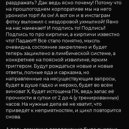
раздражать? Дак ведь ясно почему! Потому что
на прошлогоднем корпоративе мы на него
уронили торт! Ах он! А вот он и в инстаграм
фотку выложил с нездоровой ухмылкой! Явно
на нас намекает! И подпись то! Подпись!!
Подпись то про кирпичи, а кирпичи известно
что! Падают!!! Всё стало понятно, мысль
очевидна, состояние закреплено и будет
теперь зациклено в лимбической системе, а
конкретнее на поясной извилине, ярким
триггером. Будут рождаться новые и новые
ответы, полные яда и сарказма, но
направленные на несуществующие запросы,
будет в душе гадко и мерзко, будет во всём
виноват Х, будет истощена ПК, ведь запас её
прочности в сутки от 2 до 4 (у тренированных)
часов. На нужные дела её не хватит, что
приведёт к неприятностям, и цикл повторится
снова.