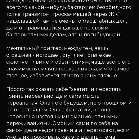
А ведь возможно раздражение было вызвано
всего то какой-нибудь бактерией безобидного
толка, транзитом проскачившей через ЖКТ,
наделавшей там не очень то масштабных дел,
да и отправившейся дальше по своим
бактериальным делам, а то и погибнувшей.
Ментальный триггер, между тем, вещь
страшная - истощает, отупляет, отвлекает,
склоняет к вине и обвинениям, чаще всего его
значимость сильно преувеличена, и что самое
главное, избавиться от него очень сложно.
Просто так сказать себе "хватит" и перестать
гонять нереально. Да и сама мысль
нереальная. Она не о будущем, не о прошлом и
не о настоящем. Она о фантазии, но она
наполнена настоящими эмоциональными
переживаниями. Эмоции сами по себе на
самом деле недолговечны и перегорают, если
уметь их проживать, как это делать - тема