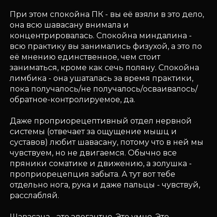
При этом спокойна ПК - вы её взяли в это дело,
она всю шавасану внимала и
концентрировалась. Спокойна миндалина -
всю практику вы занимались физухой, а это по
её мнению единственное, чем стоит
заниматься, кроме как сечь поляну. Спокойна
лимбика - она ушаталась за время практики,
пока получалось/не получалось/осваивалось/
обратное-контролируемое, да.
Даже проприорецептивный отдел нервной
системы (отвечает за ощущение мышц и
суставов) любит шавасану, потому что в ней мы
чувствуем, но не двигаемся. Обычно все
пряники соматике и движению, а золушка -
проприорецепция забыта. А тут вот тебе
отдельно нога, рука и даже пальцы - чувствуй,
расслабляй.
Шавасана - это элегантно. Это умно. Это