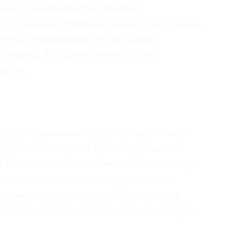
мые доказательства, богатый
 стройные гипотезы, хорошо и складно
ния. Собрав воедино весь этот
ко факты, без зачисления себя и
торон.
твуют. Причём в подавляющем своём
ловека. По версии ВОЗ, озвученной
 2м человеке на планете Земля в виде
в виде яиц в воде, почве, на лапах
рементах повсеместно. А некоторые
 человеческого населения чем-нибудь