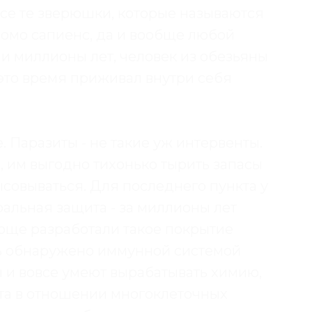
все те зверюшки, которые называются
хомо сапиенс, да и вообще любой
и и миллионы лет, человек из обезьяны
это время приживал внутри себя
. Паразиты - не такие уж интервенты.
, им выгодно тихонько тырить запасы
ысовываться. Для последнего пункта у
альная защита - за миллионы лет
роще разработали такое покрытие
ыть обнаружено иммунной системой
ы и вовсе умеют вырабатывать химию,
та в отношении многоклеточных