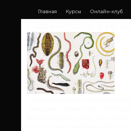
Главная
Курсы
Онлайн-клуб
Паразитозы. 10 фак
Я изучаю эту тему с большим интер
традиции, со всех сторон. Послушал
всем чем можно, и тех, кто считае
пусть не таких миленьких как котик