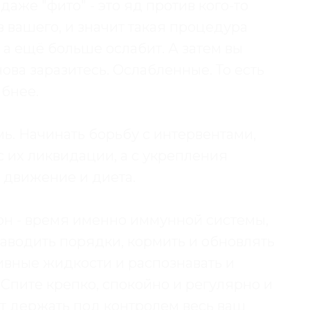
аже "фито" - это яд против кого-то
в вашего, и значит такая процедура
 а ещё больше ослабит. А затем вы
ова заразитесь. Ослабленные. То есть
бнее.
мь. Начинать борьбу с интервентами,
с их ликвидации, а с укрепления
, движение и диета.
он - время именно иммунной системы,
наводить порядки, кормить и обновлять
ивные жидкости и распознавать и
Спите крепко, спокойно и регулярно и
т держать под контролем весь ваш