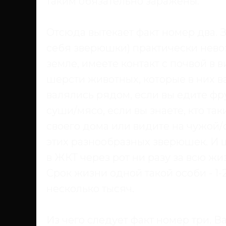
таким обязательно заражены.
Отсюда вытекает факт номер два. 
себя зверюшки) практически нево
земле, имеете контакт с почвой в в
шерсти животных, которые в них ва
валялись рядом, если вы едите фрук
суши/мясо, если вы знаете, кто так
своего дома или видите на чужой/
этих разнообразных зверюшек. И ша
в ЖКТ через рот ни разу за всю жи
Срок жизни одной такой особи - 1-2
несколько тысяч.
Из чего следует факт номер три. 