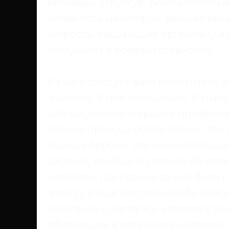
белковых структур, резать попола
активность некоторых звеньев им
хитрости, мешающие организму из
иммунитет в боевой готовности.
Из чего следует факт номер пять.
знакомы. У них отношения. И параз
хитрый, ловкий и крайне професс
всяким премудростям войны. Это т
пыльца берёзы. Это уже настояща
система, вообще-то, только об этом
условиях, где крайне важно быть р
злой (!), а ещё постоянно обучатьс
антигенную нагрузку, которая с л
обитающим в организме человека: 