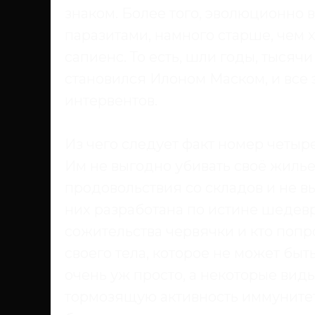
знаком. Более того, эволюционно 
паразитами, намного старше, чем 
сапиенс. То есть, шли годы, тысяч
становился Илоном Маском, и все 
интервентов.
Из чего следует факт номер четыре
Им не выгодно убивать своё жилье
продовольствия со складов и не в
них разработана по истине шедевр
сожительства червячки и кто поп
своего тела, которое не может б
очень уж просто, а некоторые вид
тормозящую активность иммуните