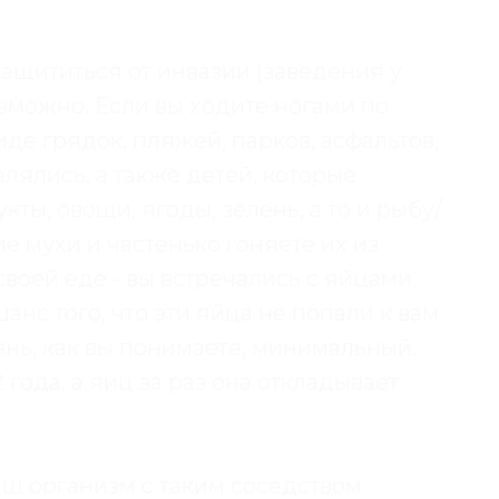
Защититься от инвазии (заведения у
зможно. Если вы ходите ногами по
иде грядок, пляжей, парков, асфальтов,
лялись, а также детей, которые
ты, овощи, ягоды, зелень, а то и рыбу/
ие мухи и частенько гоняете их из
своей еде - вы встречались с яйцами
нс того, что эти яйца не попали к вам
знь, как вы понимаете, минимальный.
 года, а яиц за раз она откладывает
Ваш организм с таким соседством