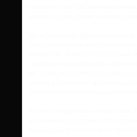
паразиты и их собственные инфекц
школы - школы развития иммуните
Из чего следует факт номер шесть
представителями микробиома челов
иммунитет не обучен тому, какие м
состоянии поддерживать клетки и
вот тогда, когда иммунная защита 
зажить в хозяйском организме, что
симптомам и опасно разными осл
Из чего следует факт номер семь. 
аптечными средствами - это потен
процедура, особенно, если организ