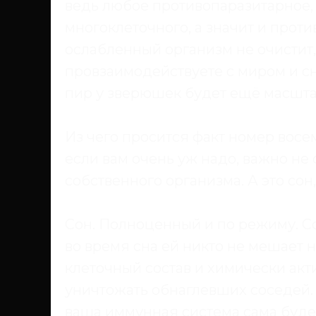
ведь любое противопаразитарное, д
многоклеточного, а значит и проти
ослабленный организм не очистит,
провзаимодействуете с миром и сн
пир у зверюшек будет ещё масшта
Из чего просится факт номер восе
если вам очень уж надо, важно не 
собственного организма. А это сон
Сон. Полноценный и по режиму. С
во время сна ей никто не мешает 
клеточный состав и химически акт
уничтожать обнаглевших соседей. 
ваша иммунная система сама буде