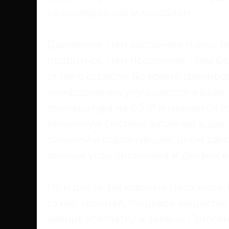
разнообразный микробиом.
Движение. Чем застойнее ткани, те
плодиться. Чем проточнее - тем б
от него огрести. Во время тренир
лимфодренаж улучшаются в разы,
температура на 0.5-1° и меняется 
иммунную систему активнее в два (
сильной и отдохнувшей, днем двиг
тёмные углы организма и делаем е
Ну и диета. Не кормите патогенов
сахар, крахмал, пищевое веществ
овощи, клетчатку и зелень. Патоге