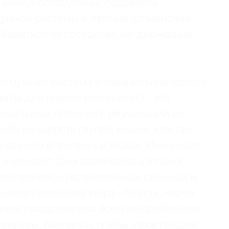
м иммуноглобулины, подавлять
мунной системы и прочие шпионские
бавиться от соседства, но держащие
 Иммунная система и паразиты не просто
иты для клеток иммунитета - это
иональный оппонент, обучающий их
ебе не шерсть глупой кошки или там
я служба в элитных войсках. Иммунная
 и мечтает. Она развивалась в таких
еактивной, чувствительной, сильной и
я через познание мира - то есть, через
ихвой представлена всем микробиомом,
вирусы, бактерии, грибы, простейшие,