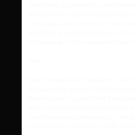
хозяйстве. И у всех есть неоспори
жизненный и даже научный опыт и
описывающие именно их точку зре
винегрет, я написала для вас толь
агитации вас хоть на какую-то из с
Итак.
Факт номер один. Паразиты сущес
большинстве внутри организма че
Википедией, существуют в каждом
яиц, личинок и взрослых особей, и 
животных и насекомых и в их экск
специалисты уверяют, что 80-90%