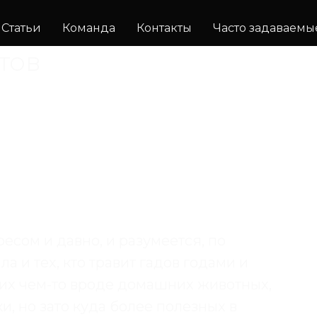
Статьи
Команда
Контакты
Часто задаваемы
тов
есом и давно, и разумеется, по
а и тех, кто травит гадов годами и
т их чем-то вроде домашних животных,
и, но зато куда более полезных в