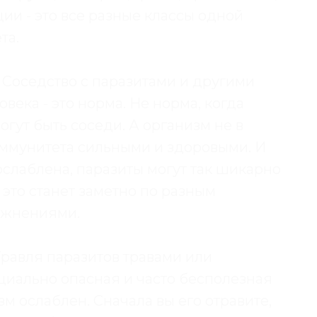
ии - это все разные классы одной
та.
. Соседство с паразитами и другими
ека - это норма. Не норма, когда
огут быть соседи. А организм не в
ммунитета сильными и здоровыми. И
ослаблена, паразиты могут так шикарно
 это станет заметно по разным
ожнениями.
Травля паразитов травами или
циально опасная и часто бесполезная
м ослаблен. Сначала вы его отравите,