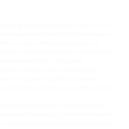
м легче и безопаснее там селиться и
ольше шансов встретиться с часовым и
овки не только микроциркуляция и
 а ещё и физиологически поднимается
гормональный фон. Это делает
!) раза. Ночью спим и делаем её
аемся и даём ей дорогу в самые
ё клетки реактивнее и чувствительнее.
. Кормите симбиотов. Патогены любят
о и всякий джанкфуд. Симбиоты любят
ны, живя внутри организма, тренируют