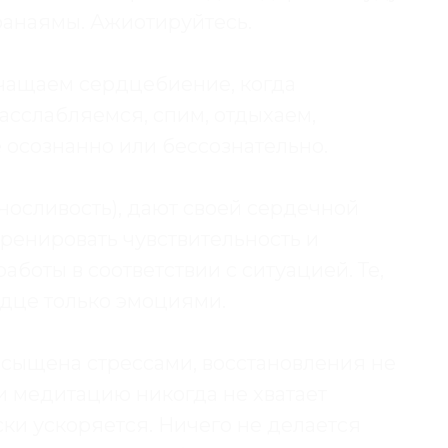
ранаямы. Ажиотируйтесь.
чащаем сердцебиение, когда
асслабляемся, спим, отдыхаем,
осознанно или бессознательно.
ыносливость), дают своей сердечной
енировать чувствительность и
боты в соответствии с ситуацией. Те,
рдце только эмоциями.
асыщена стрессами, восстановления не
 и медитацию никогда не хватает
ки ускоряется. Ничего не делается