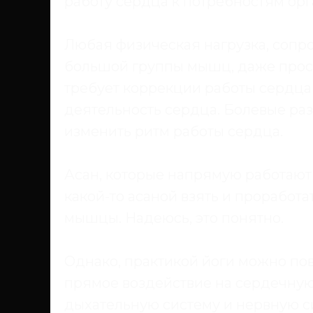
работу сердца к потребностям орг
Любая физическая нагрузка, соп
большой группы мышц, даже прос
требует коррекции работы сердца
деятельность сердца. Болевые ра
изменить ритм работы сердца.
Асан, которые напрямую работают
какой-то асаной взять и проработ
мышцы. Надеюсь, это понятно.
Однако, практикой йоги можно пов
прямое воздействие на сердечную
дыхательную систему и нервную с