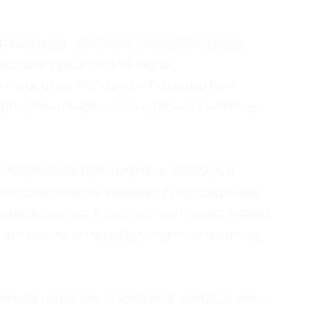
ащаться - систола, расслабляться -
ристика ударного объёма,
о не всегда полезно и поддаваться
роорганизованной нервной системы.
ия сердечного ритма, и сердце в
расслабляется именно благодаря ей.
озвращается в состояние покоя, после
яния выйти и поработать интенсивнее,
ская нервная система. У сердца есть