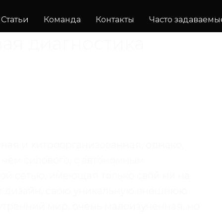
Статьи
Команда
Контакты
Часто задаваемы
вая диагностика
ная и хитроорганизованная, однако,
 чем силового, с автономным
ой сетью, имеющая только свой ни на
й дизайн, свою уникальную внешнюю
утренний мир, очень малоизученная, но