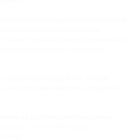
анизма.
ровождающаяся подключением к работе
тое изменение положение тела,
 и может возбудить центр, ускоряющий
здражители и эмоции также могут
 с сердечной мышцей, нет. Нельзя
ать какую-то характеристику сердечной
лиять на 3 системы, которые окажут
 мышцу - на систему сосудов,
истему.