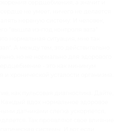
скорения сердцебиения, а значит и
 сердце не умеет, ничего не делается
алять нервную систему. И человек,
его "вышла из-под контроля вата"
"это нормальная ситуация, мне так
ал". А между тем, это действительно
ельно, но не нормально для здорового
сердцебиение - это как минимум
 и хронической усталости организма.
е, как пульсовая диагностика. Дайте,
а. Каждый вдох нормальное здоровое
ными датчиками слегка ускоряется,
дляется. Так проявляют своё влияние
патическая системы. И вот если