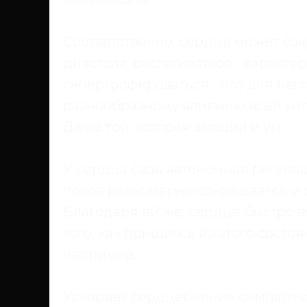
Соответственно, сердце может сокр
диастола, растягиваться - характе
гипертрофироваться - что для нег
разнообразному влиянию всей хит
Даже той, которая эмоции и ум.
У сердца своя автономная регуляц
покое равномерно сокращается и 
Благодаря ей же, сердце быстро в
того, как пришлось из этого состо
например.
Ускоряет сердцебиение симпатиче