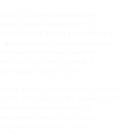
ьясами, особенно жаркими, как у
отаем с увеличением скорости
едем богатый диалог с рецепторами
оторые реагируют на давление крови и
нообразнее пульсовые диапазоны
удистые и сердечные датчики. И
ать кардио, особенно бег.
ого ускорения сердцебиения? Потому
 разгоняет сердце до 120 уд/мин, ну 140
ещё выяснять надо, чего это на
я к деталям, такой вдруг пульс.
40-60 мин находиться в такой