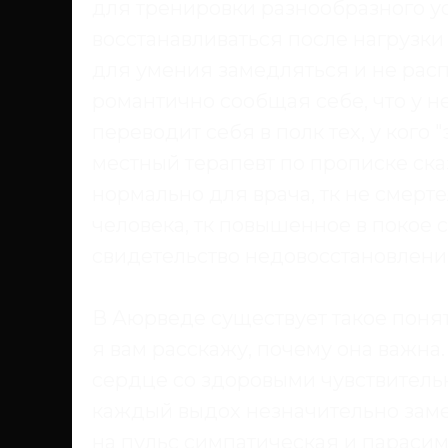
для тренировки разнообразного у
восстанавливаться после нагрузки
для умения замедляться и не расп
романтично сообщая себе, что у н
переводит себя в полк тех, у кого 
местный терапевт по прописке сказ
нормально для врача, тк не смерт
человека, тк повышенное в покое 
свидетельство недовосстановления
В Аюрведе существует такое поняти
я вам расскажу, почему она важн
сердце со здоровыми чувствитель
каждый выдох незначительно заме
на пульс симпатическая и парасим