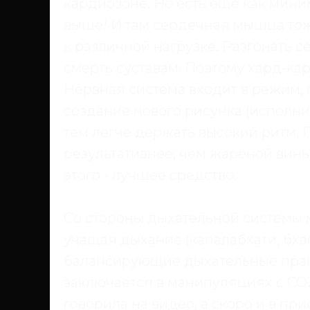
кардиозоне. Но есть ещё как мин
выше! И там сердечная мышца тож
к различной нагрузке. Разгонать с
смерть суставам. Поэтому хард-ка
Нервная система входит в режим, л
создание нового рисунка (исполни
тем легче держать высокий ритм. 
результативнее, чем жареной винь
этого - лучшее средство.
Со стороны дыхательной системы 
учащая дыхание (капалабхати, бхас
балансирующие дыхательные прак
заключается в манипуляциях с СО2,
говорила на видео, а скоро и в п