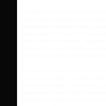
Ускоряя кровоток различными вин
@anikoyoga или @baranaji, мы раб
сокращения сердечной мышцы и в
сердечной и сосудистой стенки, к
растяжение этих стенок. Чем раз
нагрузки, тем чувствительнее сос
поэтому я не устану пропагандиров
Почему йоги мало для качественн
что не тот диапазон нагрузки. Йога
уд/мин максимум и то не у всех, и 
практике, которая требует внимани
Вообще, это замечательно - уметь 