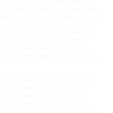
имум 2 зоны для пульсового режима
е должна обладать чувствительностью
ебя виньясой до 170-180 уд/мин - верная
рдиотренировки всегда циклические.
овит темп и держит, не отвлекаясь на
тельная сеть). И чем проще паттерн,
Поэтому тренировать сердце бегом
ясой. Ей поднимайте дофамин, она для
мы можем как участить сердцебиение,
трика), так и замедлить -
тики, механизм действия которых
 об этом я уже много и писала,
риложении Сбербанка для здоровья буду