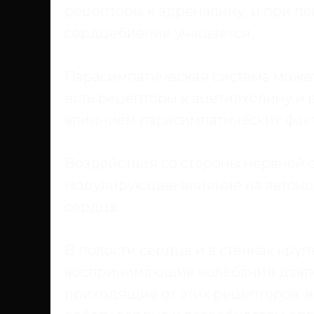
рецепторы к адреналину, и при по
сердцебиение учащается.
Парасимпатическая система може
есть рецепторы к ацетилхолину и 
влиянием парасимпатических факт
Воздействия со стороны нервной 
модулирующее влияние на автон
сердца.
В полости сердца и в стенках кр
воспринимающие колебания давле
приходящие от этих рецепторов,