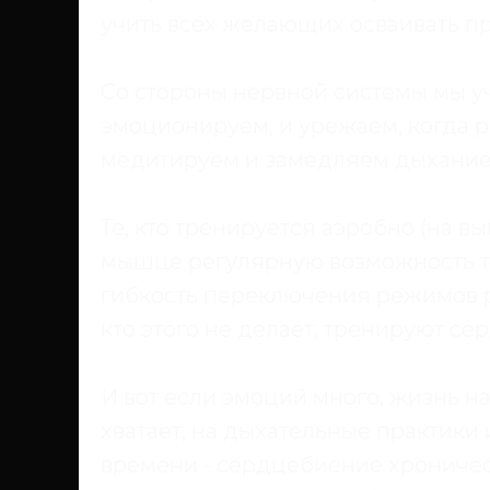
учить всех желающих осваивать п
Со стороны нервной системы мы у
эмоционируем, и урежаем, когда р
медитируем и замедляем дыхание 
Те, кто тренируется аэробно (на в
мышце регулярную возможность тр
гибкость переключения режимов ра
кто этого не делает, тренируют се
И вот если эмоций много, жизнь н
хватает, на дыхательные практики
времени - сердцебиение хроничес