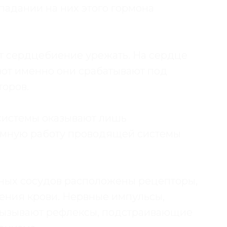
падании на них этого гормона
т сердцебиение урежать. На сердце
вот именно они срабатывают под
оров.
системы оказывают лишь
омную работу проводящей системы
упных сосудов расположены рецепторы,
ния крови. Нервные импульсы,
 вызывают рефлексы, подстраивающие