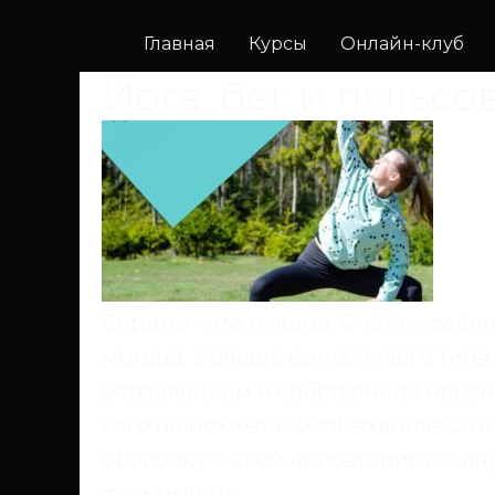
Главная
Курсы
Онлайн-клуб
Йога, бег и пульсо
Сердце - это мышца. Очень особен
мышца. Больше выносливого типа,
управлением и собственной нервн
кого не похожий биомеханически
оболочку и свой неповторимый вн
таки мышца.