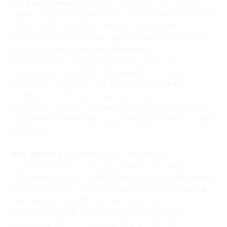
пограничники.
Иногда, а вернее чаще всего, в
одном лице соединяется примерно это всё, но
что конкретно это означает - никому не
известно, а что глубже приклеенных ярлыков -
и подавно никому не интересно.
Классификаций миллиард и каждый
"художник" видит в человеке то, что ему
хочется. С психосоматикой вышло также -
нормальная была сначала история, а потом
началось .... у тебя колени болят, потому что ты
родителей ненавидишь, а надо простить и всё
пройдёт
Что делать
нормальным ученым и
специалистам, чтобы и дальше феномен
описывать, диагностировать и корректировать,
но никого этим не обижать? Ну придумывать
ему другое имя. И вот была сначала
психосоматика. Потом "Вегетососудистая
дистония". Потом соматизация. Потом