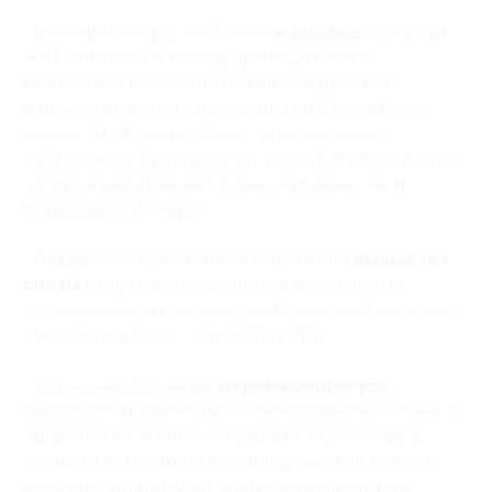
- Все сфинктеры ЖКТ тоже
в спазме
, кровь от
ЖКТ отливает в голову, функция ЖКТ
снижается, переваривание ухудшается,
микробиота, под сниженным иммунитетом
(кровь то отлила), плодит и размножает
патогенную фракцию, запускается воспаление,
которое раздражает стенку кишечника и
блуждающий нерв
- Раздраженная стенка кишечника
вызывает
спазм
гладкой мускулатуры, воспаление
усиливается из-за дефицита кровообращения,
появляется боль - это дебют СРК
- Блуждающий нерв
перенасыщается
входящими данными от микробиоты и стенки
кишечника (и/или желудка). Ему вообще в
состоянии постоянного напряжения тяжело
работать, поэтому он сбоит: отправляет на