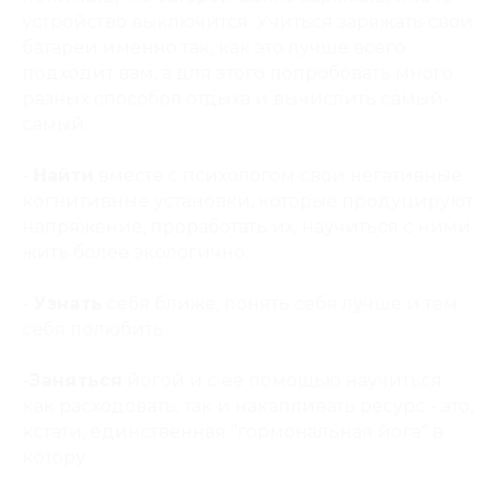
устройство выключится. Учиться заряжать свои
батареи именно так, как это лучше всего
подходит вам, а для этого попробовать много
разных способов отдыха и вычислить самый-
самый.
-
Найти
вместе с психологом свои негативные
когнитивные установки, которые продуцируют
напряжение, проработать их, научиться с ними
жить более экологично.
-
Узнать
себя ближе, понять себя лучше и тем
себя полюбить.
-
Заняться
йогой и с ее помощью научиться
как расходовать, так и накапливать ресурс - это,
кстати, единственная "гормональная йога" в
котору