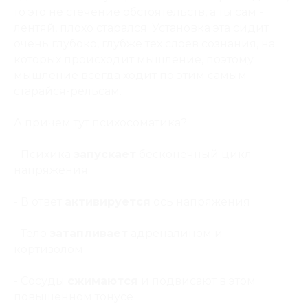
то это не стечение обстоятельств, а ты сам -
лентяй, плохо старался. Установка эта сидит
очень глубоко, глубже тех слоев сознания, на
которых происходит мышление, поэтому
мышление всегда ходит по этим самым
старайся-рельсам.
А причем тут психосоматика?
- Психика
запускает
бесконечный цикл
напряжения
- В ответ
активируется
ось напряжения
- Тело
затапливает
адреналином и
кортизолом
- Сосуды
сжимаются
и подвисают в этом
повышенном тонусе