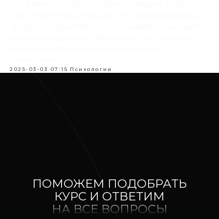
ю
я верю. -А ещё пригодится людям. Хорошо
так, по-честному, от души - это вообще всегда
здорово отрезвляет и успокаивает, а ещё дает
хорошую обратную связь о том, что ты уже ок, с
тебя уже достаточно выдыхай, бобер.
Ксения Шатская
2025-03-03 07:15
Психология
ПОМОЖЕМ ПОДОБРАТЬ
КУРС И ОТВЕТИМ
НА ВСЕ ВОПРОСЫ