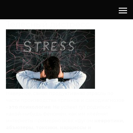
Телесный дистресс
Наверное, самая продуктивная отрасль по
части производства ярлыков и самодиагнозов
-
это психология
. Не успеет тут родиться
какой-нибудь феномен, как им клеймят
интернеты примерно всех: кругом
невротики,
абъюзеры,
токсики, нарциссы и