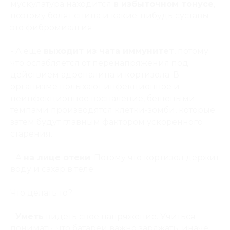
мускулатура находится
в избыточном тонусе
,
поэтому болят спина и какие-нибудь суставы -
это фибромиалгия.
- А ещё
выходит из чата иммунитет
, потому
что ослабляется от перенапряжения под
действием адреналина и кортизола. В
организме полыхают инфекционное и
неинфекционное воспаление, бешеными
темпами производятся клетки-зомби, которые
затем будут главным фактором ускоренного
старения.
- А
на лице отеки
. Потому что кортизол держит
воду и сахар в теле.
Что делать то?
-
Уметь
видеть свое напряжение. Учиться
понимать, что батареи важно заряжать, иначе