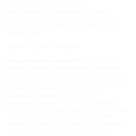
соматоформное расстройство и
функциональные заболевания. Сейчас -
расстройство телесного дистресса. Имена
меняются, а суть остаётся прежней - голова
наsилует тело.
Давайте про это поговорим?
Откуда берется наsилие?
От усвоенных в
раннем возрасте навыков решать проблемы.
Вся жизнь - гонка с препятствиями, никуда от
этого не денешься, никак не объедешь. Но кто-
то проходит препятствия спокойно и
вдумчиво, с правом на ошибку и
переосмысление, а кто-то просто бьет себя
плетьми, чтобы каждый барьер перепрыгивать
как можно выше и лучше, и жестоко себя
карает, если какое-то из препятствий так взять
не удалось. В первом случае мы видим