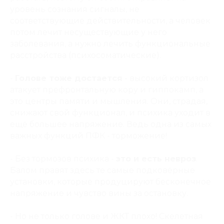
уровень сознания сигналы, не
соответствующие действительности, а человек
потом лечит несуществующие у него
заболевания, а нужно лечить функциональные
расстройства (психосоматические).
-
Голове тоже достается
- высокий кортизол
атакует префронтальную кору и гиппокамп, а
это центры памяти и мышления. Они, страдая,
снижают свой функционал, и психика уходит в
ещё большее напряжение. Ведь одна из самых
важных функций ПФК - торможение!
- Без тормозов психика -
это и есть невроз
.
Балом правят здесь те самые подковёрные
установки, которые продуцируют бесконечное
напряжение и чувство вины за остановку.
- Но не только голове и ЖКТ плохо! Скелетная