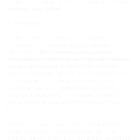
здоровый и гармоничный подход, во-втором -
наsилие над собой
.
И что в итоге?
А в итоге вместо циклов "напряжение-
расслабление-повышение адаптивности"
происходит
бесконечное напряжение-
напряжение-напряжение-перенапряжение-
иногда выгорание
. И снова напряжение. А
прироста адаптивности не происходит. Опыт
не укладывается в общую копилку, новых
способов решения проблем не возникает,
разрядки и рефлексии тоже не случается.
Белка в колесе Сансары, да и только.Почему
так?
Потому что есть в голове установка, что если
очень стараться, то точно получится. Мир
сдается самым упертым. А если мир не сдался,