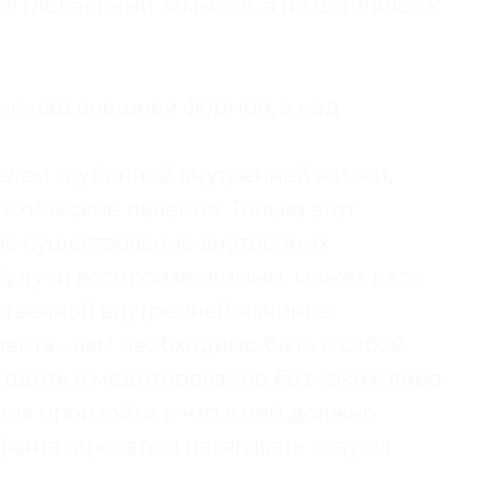
 в глобальный замысел, а не цепляясь к
 не над внешней формой, а над
телем глубинной внутренней жизни,
хические явления. Только этот
ебе существование внутренних
, будучи воспроизводимым, может дать
ственной внутренней начинке.
мента - вам необходимо быть с собой
ходить в медитирование без каких-либо
жна произойти и что в ней должно
фантазировать и натягивать сову на