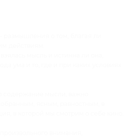
- размышления о том, благая ли
гим действиям.
взялась мысль и истинна ли она,
да ума и то, где и при каких условиях
о содержание мысли, важно
 собранным, ясным, равностным, в
ия, в которой мы смотрим о себе кино.
 произвольного внимания,