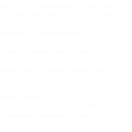
 попутчика в поезде, вы бы попросили
 учет не только факты, но и то, как они
али внимание на эмоции, мимику, позу
е выводы. И понимание у вас
кое-то время разговора.
разговор с самим собой. Я сажусь на
 себе сериал, серия за серией
печатление о главных героях и их
мотреть в себя
 ясно и сосредоточенно. Направили
 на оценки, не рисуя гипотезы и не
 Смотрим, как фильмы Тарковского -