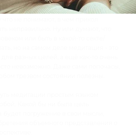
 что не понимают, в чем прикол
ь неправильно. Ну или думают, что
овеком или быть в какой-то секте/
ать, но на самом деле медитация - это
 для разных целей, а ещё как-то очень
сто невозможно. Даже сами попочасы,
юбом трезвом состоянии полезны.
суть медитации простым языком
 собой. Какой бы ни была цель
 будет погружение в свои мысли,
бретения объемного представления о
рспективе.