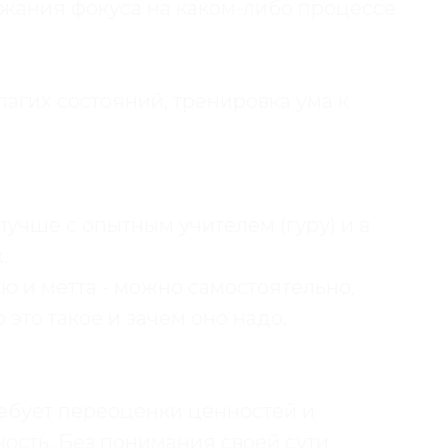
жания фокуса на каком-либо процессе
агих состояний, тренировка ума к
лучше с опытным учителем (гуру) и в
.
 и метта - можно самостоятельно,
это такое и зачем оно надо.
ребует переоценки ценностей и
сть. Без понимания своей сути,