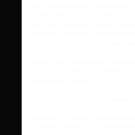
Если бы вы захотели узнать своего
его рассказать о себе, и брали бы в
были рассказаны вам, вы бы обращ
человека и делали бы комплексны
сложилось бы не сразу, а через ка
Так вот
медитация
- это такой вот 
подушку для медитации и смотрю о
составляя неспешное и объемное в
окружающей среде.
То есть,
суть медитации
- умение с
Причем, делаем мы это равностно,
внимание и смотрим, не отвлекаясь
выдвигая оправдания и обвинения.