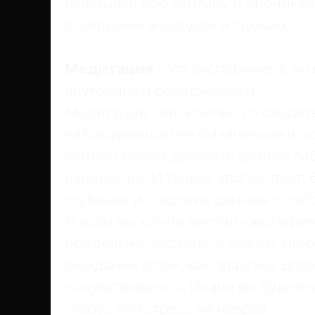
охватывая всю картину и проникая
отдельным эпизодам и сценам.
Медитация
- это эксперимент, но
внутренним содержанием
Медитация - это контакт со свиде
наблюдающим ее физические и пси
контакт может доказать самому с
измерений. И только этот контакт
глубокие и широкие данные о соб
И если вы хотите чистоты экспери
предельно честным. А значит, при
ожиданий о том, как практика дол
почувствоваться. Иначе вы будете 
глобус или стресс на невроз.