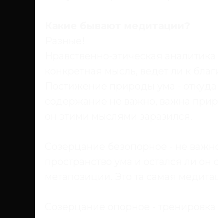
Какие бывают медитации?
Разные!
Нравственно-этическая аналитика
конкретная мысль, ведет ли к бла
Постижение природы ума - откуда 
содержание не важно, важна приро
он этими мыслями заразился.
Созерцание безопорное
- не важн
пространство ума и остался ли он
метапозиции. Это та самая медитац
Созерцание опорное
- тренировка