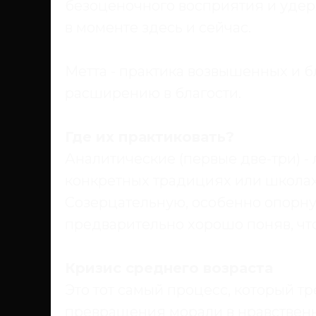
безоценочного восприятия и удер
в моменте здесь и сейчас.
Метта
- практика возвышенных и бл
расширению в благости.
Где их практиковать?
Аналитические (первые две-три) - 
конкретных традициях или школах
Созерцательную, особенно опорную
предварительно хорошо поняв, что 
Кризис среднего возраста
Это тот самый процесс, который т
превращения морали в нравственно