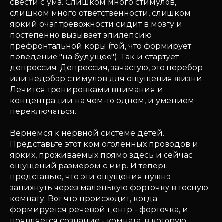
свести с ума. Слишком много стимулов,
слишком много ответственности, слишком
яркий очаг тревожности сидит в мозгу и
постепенно вызывает эпилепсию
префронтальной коры (той, что формирует
поведение "на будущее"). Так и стартует
депрессия. Депрессия, зачастую, это перебор
или недобор стимулов для ощущения жизни.
Лечится тренировками внимания и
концентрации на чем-то одном, и умением
переключаться.
Вернемся к нервной системе детей.
Представьте этот ком оголенных проводов и
ярких, проживаемых прямо здесь и сейчас
ощущений размером с мир. И теперь
представьте, что эти ощущения нужно
запихнуть через маленькую форточку в тесную
комнату. Вот что происходит, когда
формируется речевой центр - форточка, и
появляется сознание - комната, в которую