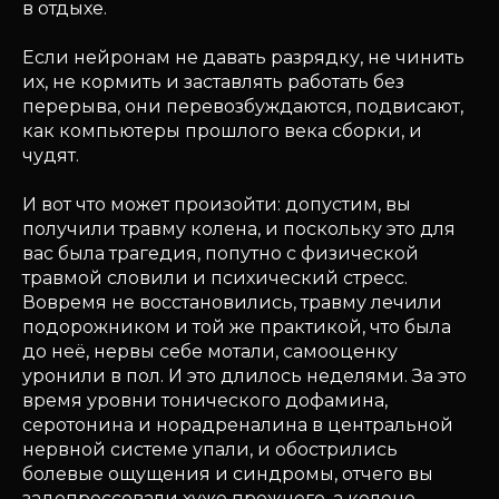
в отдыхе.
Если нейронам не давать разрядку, не чинить
их, не кормить и заставлять работать без
перерыва, они перевозбуждаются, подвисают,
как компьютеры прошлого века сборки, и
чудят.
И вот что может произойти: допустим, вы
получили травму колена, и поскольку это для
вас была трагедия, попутно с физической
травмой словили и психический стресс.
Вовремя не восстановились, травму лечили
подорожником и той же практикой, что была
до неё, нервы себе мотали, самооценку
уронили в пол. И это длилось неделями. За это
время уровни тонического дофамина,
серотонина и норадреналина в центральной
нервной системе упали, и обострились
болевые ощущения и синдромы, отчего вы
задепрессовали хуже прежнего, а колено