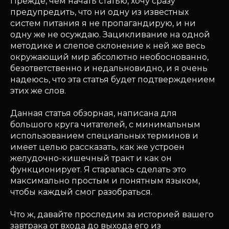
Прежде, чем начать статью, хочу сразу
предупредить, что ни одну из известных
систем питания я не пропагандирую, и ни
одну же не осуждаю. Зацикливание на одной
методике и слепое склонение к ней же весь
окружающий мир абсолютно необоснованно,
безответственно и недальновидно, и я очень
надеюсь, что эта статья будет подтверждением
этих же слов.
Данная статья обзорная, написана для
большого круга читателей, с минимальным
использованием специальных терминов и
имеет целью рассказать, как же устроен
желудочно-кишечный тракт и как он
функционирует. Я старалась сделать это
максимально простым и понятным языком,
чтобы каждый смог разобраться.
Что ж, давайте проследим за историей вашего
завтрака от входа до выхода его из