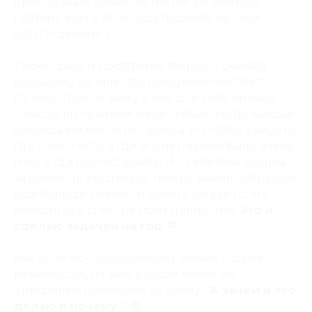
преподавать физиологию йогам меньше,
поэтому ещё в этом году подняла на свои
услуги ценник :)
Также сразу и достаточно твердо я сказала
большому количеству предложений "Нет".
Потому что я не вижу в них для себя никакого
смысла, по крайней мере сейчас, когда каждая
секунда жизни на вес золота. Но чтобы увидеть,
где смысл есть, а где его нет, нужно было очень
много где поучаствовать! И я себе благодарна
за смелость это делать. Теперь важно набраться
ещё больше смелости делать только то, что
находится в спектре моих ценностей.
Это и
сделаю задачей на год
🏁
Как то не по-праздничному может, и даже
ревизорски, но зато в русле моего же
отношения примерно ко всему: "
А зачем я это
делаю и почему
?" 🤓