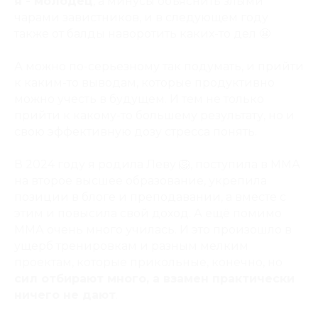
я - молодец
, а минусы объяснить злыми
чарами завистников, и в следующем году
также от балды наворотить каких-то дел 😬
А можно по-серьезному так подумать, и прийти
к каким-то выводам, которые продуктивно
можно учесть в будущем. И тем не только
прийти к какому-то большему результату, но и
свою эффективную дозу стресса понять.
В 2024 году я родила Леву 🦁, поступила в ММА
на второе высшее образование, укрепила
позиции в блоге и преподавании, а вместе с
этим и повысила свой доход. А ещё помимо
ММА очень много училась. И это произошло в
ущерб тренировкам и разным мелким
проектам, которые прикольные, конечно, но
сил отбирают много, а взамен практически
ничего не дают
.