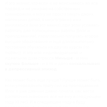
И это значит, что если я не вписываюсь во все
подряд и не умираю на собственных
тренировках, я могу не просто тянуть двоих
маленьких детей, а многогранно ими
заниматься (мне это важно), при этом успевать
работать две полноценных работы (блог и
преподавание), параллельно получать второе
высшее образование и ещё дополнительно
постоянно обучаться на других курсах (по
любви)). И это моя индивидуальная и
идеальная доза стресса.
Меньше
- и мне
скучно
.
Больше
- и я то и дело
соскальзываю
в депрессивный эпизод
.
Как может быть ещё лучше? Лучше может быть,
если упорядочить трату сил на преподавание
(блог я уже давным давно поняла, как вести
достаточно экономно, все же ему в следующем
году 10 лет). И в следующем году я буду