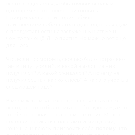
всего это делается, чтобы
похвастаться
и
одновременно героически
поныть
.
Прикрывается эта история обычно
присвоением себе своих подвигов, переходом
с продуктивности на заслуженный отдых и
чем-то там ещё. Я не против. Но можно вот ещё
для чего:
Что, если посмотреть, сколько было потрачено
там или тут усилий, и какой выхлоп из них
получился? А какой ожидался? А почему не
получилось так, как хотелось? А как это учесть в
следующем году?
В моей жизни за этот год было очень много
всего, но что-то было смыслообразующим, а что-
то - бесполезная трата времени и сил. Можно
колонки написать с плюсами и минусами,
конечно, и плюсы присвоить себе,
потому что