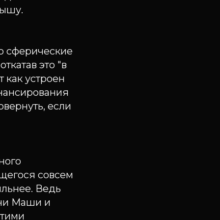
дышу.
ко сферические
откатав это "в
ет как устроен
инансирования
овернуть, если
ного
ющегося совсем
льнее. Ведь
ни Маши и
этими