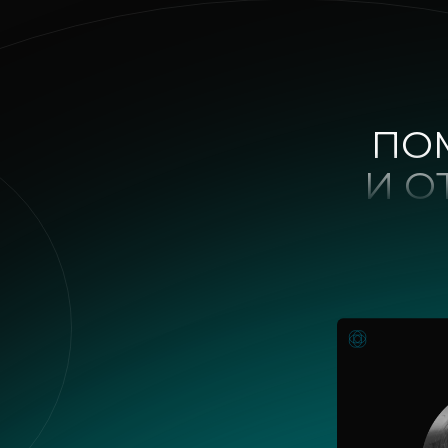
ПО
И О