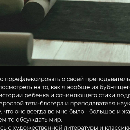
ю порефлексировать о своей преподавател
посмотреть на то, как я вообще из бубнящег
истории ребенка и сочиняющего стихи под
зрослой тети-блогера и преподавателя наук
у, что оно всегда во мне было - большое и 
кем-то обсуждать мир.
сь с художественной литературы и классик