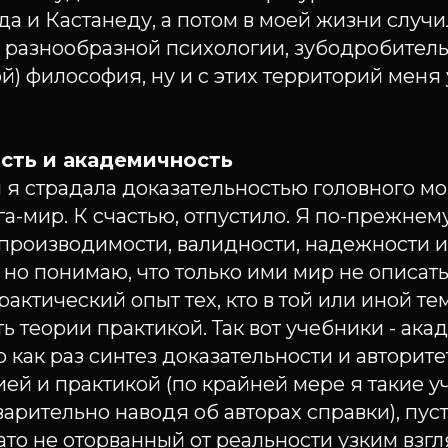
да и Кастанеду, а потом в моей жизни случ
, разнообразной психологии, зубодробител
) философия, ну и с этих территорий меня 
сть и академичность
 я страдала доказательностью головного мо
га-мир. К счастью, отпустило. Я по-прежне
спроизводимости, валидности, надежности и
 но понимаю, что только ими мир не описать 
актический опыт тех, кто в той или иной тем
ь теории практикой. Так вот учебники - ак
о как раз синтез доказательности и авторитет
ией и практикой (по крайней мере я такие 
арительно наводя об авторах справки), пус
зато не оторванный от реальности узким взг