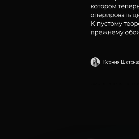
котором теперь
оперировать ц
К пустому теор
прежнему обо
Ксения Шатска
2026-01-19 07:15
ЭТО 