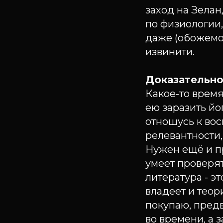
заход на Зелан
по физиологии
даже (обожемой
извинити.
Доказательно
Какое-то время
ею заразить йо
отношусь к во
релевантности,
Нужен ещё и пр
умеет проверят
литература - эт
владеет и теор
покупаю, предв
во времени, а 