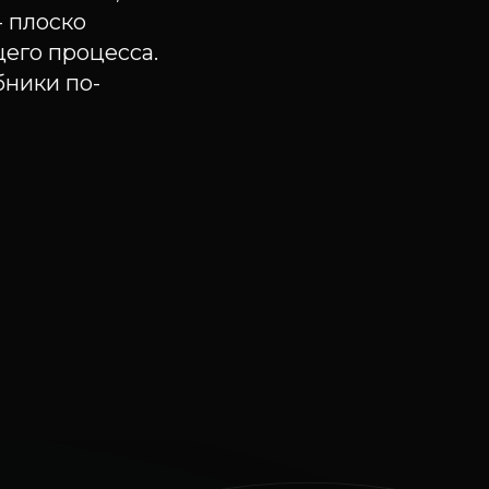
- плоско
его процесса.
бники по-