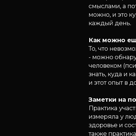
смыслами, а по
можно, и это к
каждый день.
Как можно ещ
То, что невоз
- можно обнар
человеком (пси
знать, куда и 
и этот опыт в д
Заметки на п
Практика участ
измеряла у люд
здоровье и сос
также практика