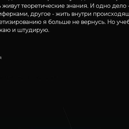
 живут теоретические знания. И одно дело 
иферками, другое - жить внутри происходящ
етизированию я больше не вернусь. Но уче
жаю и штудирую.
я
ИНТЕРЕСНО
ПСИХОЛОГИЯ