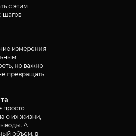
ть с этим
с шагов
нние измерения
льным
реть, но важно
 не превращать
нта
е просто
а о их жизни,
выводы. А
ный объем, в