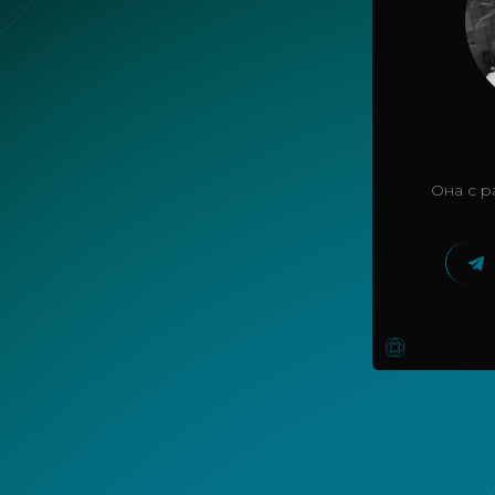
Она с р