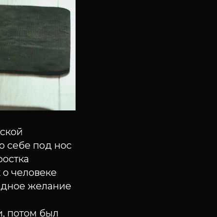
ьской
о себе под нос
ростка
 о человеке
жадное желание
и, потом был