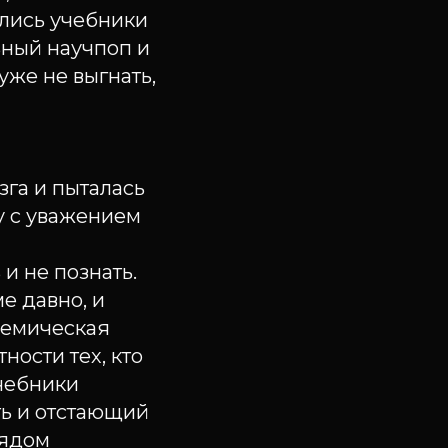
ились учебники
ьный научпоп и
уже не выгнать,
зга и пыталась
му с уважением
и не познать.
е давно, и
адемическая
ности тех, кто
учебники
ть и отстающий
лядом