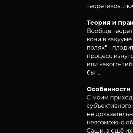
теоретиков, лю
Теория и пра
Вообще теорети
кони в вакууме.
полях" - плодит
процесс изнутр
или какого-либ
бы ...
Особенности 
С моим приход
субъективного
не доказатель
невозможно об
Саши, а ещё их