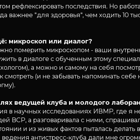
том рефлексировать последствия. Но работа
уда важнее "для здоровья", чем ходить 10 ты
ё: микроскоп или диалог?
можно померить микроскопом - ваши внутре
ужить в диалоге с обученным этому специа
хологом), а можно и самому на себя посмот
как смотреть (и не забывать напоминать себе
огму).
олях ведущей клуба и молодого лабора
ия в научных исследованиях ИВМР, где я н
ей ВСР, а разговаривала с ними, спрашивал
тоянии и из живых фактов пыталась делать 
 ведения антистресс-клуба дали мне огром