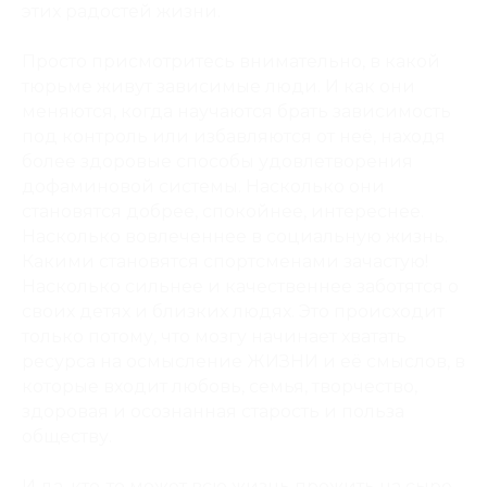
этих радостей жизни.
Просто присмотритесь внимательно, в какой
тюрьме живут зависимые люди. И как они
меняются, когда научаются брать зависимость
под контроль или избавляются от неё, находя
более здоровые способы удовлетворения
дофаминовой системы. Насколько они
становятся добрее, спокойнее, интереснее.
Насколько вовлеченнее в социальную жизнь.
Какими становятся спортсменами зачастую!
Насколько сильнее и качественнее заботятся о
своих детях и близких людях. Это происходит
только потому, что мозгу начинает хватать
ресурса на осмысление ЖИЗНИ и её смыслов, в
которые входит любовь, семья, творчество,
здоровая и осознанная старость и польза
обществу.
И да, кто-то может всю жизнь прожить на сыре