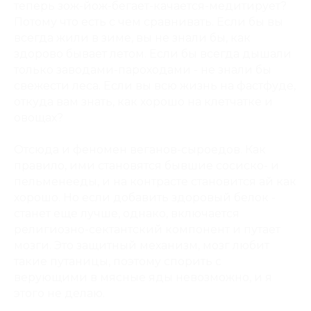
теперь зож-йож-бегает-качается-медитирует?
Потому что есть с чем сравнивать. Если бы вы
всегда жили в зиме, вы не знали бы, как
здорово бывает летом. Если бы всегда дышали
только заводами-пароходами - не знали бы
свежести леса. Если вы всю жизнь на фастфуде,
откуда вам знать, как хорошо на клетчатке и
овощах?
Отсюда и феномен веганов-сыроедов. Как
правило, ими становятся бывшие сосиско- и
пельменееды, и на контрасте становится ай как
хорошо. Но если добавить здоровый белок -
станет еще лучше, однако, включается
религиозно-сектантский компонент и путает
мозги. Это защитный механизм, мозг любит
такие путаницы, поэтому спорить с
верующими в мясные яды невозможно, и я
этого не делаю.