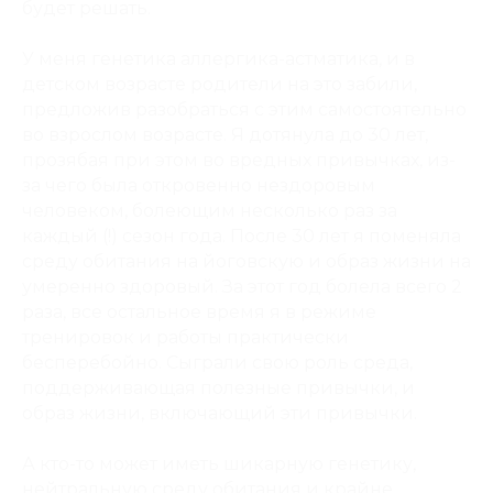
будет решать.
У меня генетика аллергика-астматика, и в
детском возрасте родители на это забили,
предложив разобраться с этим самостоятельно
во взрослом возрасте. Я дотянула до 30 лет,
прозябая при этом во вредных привычках, из-
за чего была откровенно нездоровым
человеком, болеющим несколько раз за
каждый (!) сезон года. После 30 лет я поменяла
среду обитания на йоговскую и образ жизни на
умеренно здоровый. За этот год болела всего 2
раза, все остальное время я в режиме
тренировок и работы практически
бесперебойно. Сыграли свою роль среда,
поддерживающая полезные привычки, и
образ жизни, включающий эти привычки.
А кто-то может иметь шикарную генетику,
нейтральную среду обитания и крайне