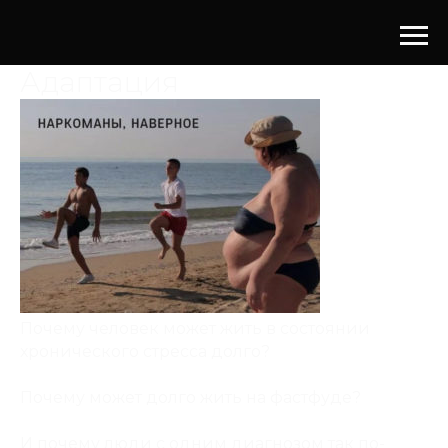
Адаптация
Почему человек может жить в состоянии
хронического стресса долго?
Почему может долго жить на фастфуде?
И почему люди с одним диагнозом так по-