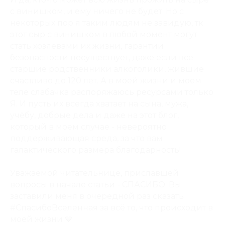
с винишком, и ему ничего не будет. Но с
некоторых пор я таким людям не завидую, тк
этот сыр с винишком в любой момент могут
стать хозяевами их жизни, гарантии
безопасности несуществует, даже если все
старшие родственники алкоголики, жившие
счастливо до 120 лет. А в моей жизни и моем
теле слабачка распоряжаюсь ресурсами только
Я. И пусть их всегда хватает на сына, мужа,
учёбу, добрые дела и даже на этот блог,
который в моем случае - невероятно
поддерживающая среда, за что вам
галактического размера благодарность!
Уважаемой читательнице, приславшей
вопросы в начале статьи - СПАСИБО. Вы
заставили меня в очередной раз сказать
#СпасибоВселенная за всё то, что происходит в
моей жизни 💙