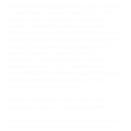
Вернёмся к вопросу адаптации. Жить на водке
с пельменями организм может долго. Чей-то
меньше, чей-то очень долго. И разница
помимо генетики будет объясняться тем
уровнем хронического стресса, который будет
окружать такое вот ежедневное застолье. Если
жизнь +/- спокойная, работа подвижная и
семья не склочная - десятки лет. Если
нервишки с детства расшатаны, работа
нервная, жена злая, а сам тревожненький -
детоксикационные системы сдадутся раньше,
организм отравится окончательно тоже
раньше, и конец будет ближе.
Чем же тогда выгоден ЗОЖ, если можно
десятки лет жить, не покидая дискотеку?
О том, что от дискотечного образа жизни в разы
вырастают риски ишемической болезни