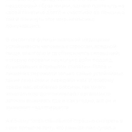
нездоровый образ жизни, однако протянуть на
своей генетике долго и счастливо до пенсии, а
там и покинуть этот мир, немножко
помучавшись.
В институте функциональной медицины
устойчивость человека к стрессам, вредной
пище, алкоголю и тд объясняется селекцией,
которую провели несколько войн подряд,
бушевавших в прошлом столетии. Голод и
лишения пережили только самые устойчивые,
такие гены они и передали нам. И поэтому
среди нас, особенно россиян, так много
алкоголиков-долгожителей - организм то
заточен выживать где и как угодно, вот он и
выживает - адаптируется.
А почему тогда становится страшно смотреть в
свое прошлое тому, кто раньше пил-гулял, а