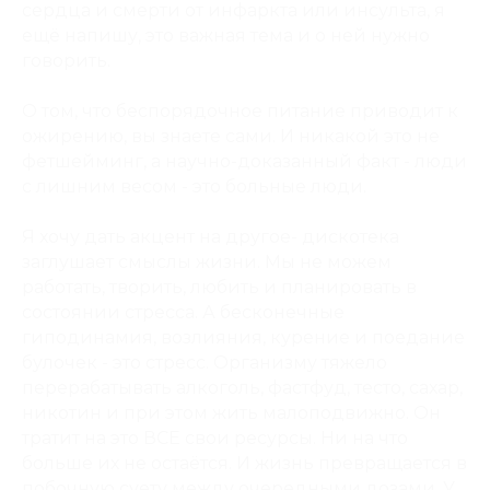
сердца и смерти от инфаркта или инсульта, я
ещё напишу, это важная тема и о ней нужно
говорить.
О том, что беспорядочное питание приводит к
ожирению, вы знаете сами. И никакой это не
фетшейминг, а научно-доказанный факт - люди
с лишним весом - это больные люди.
Я хочу дать акцент на другое- дискотека
заглушает смыслы жизни. Мы не можем
работать, творить, любить и планировать в
состоянии стресса. А бесконечные
гиподинамия, возлияния, курение и поедание
булочек - это стресс. Организму тяжело
перерабатывать алкоголь, фастфуд, тесто, сахар,
никотин и при этом жить малоподвижно. Он
тратит на это ВСЕ свои ресурсы. Ни на что
больше их не остаётся. И жизнь превращается в
побочную суету между очередными дозами. У