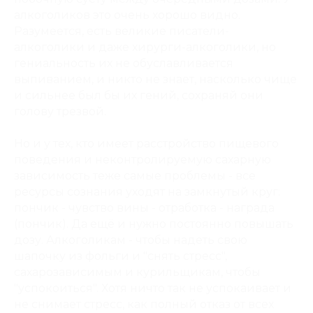
алкоголиков это очень хорошо видно.
Разумеется, есть великие писатели-
алкоголики и даже хирурги-алкоголики, но
гениальность их не обуславливается
выпиванием, и никто не знает, насколько чище
и сильнее был бы их гений, сохраняй они
голову трезвой.
Но и у тех, кто имеет расстройство пищевого
поведения и неконтролируемую сахарную
зависимость теже самые проблемы - все
ресурсы сознания уходят на замкнутый круг:
пончик - чувство вины - отработка - награда
(пончик). Да ещё и нужно постоянно повышать
дозу. Алкоголикам - чтобы надеть свою
шапочку из фольги и "снять стресс",
сахарозависимым и курильщикам, чтобы
"успокоиться". Хотя ничто так не успокаивает и
не снимает стресс, как полный отказ от всех