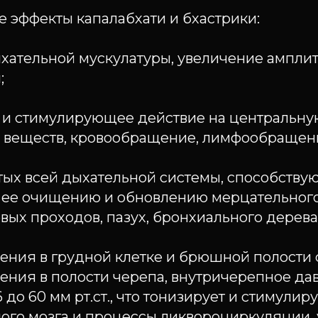
 эффекты капалабхати и бхастрики:
хательной мускулатуры, увеличение ампл
;
и стимулирующее действие на центральну
н веществ, кровообращение, лимфообращен
тых всей дыхательной системы, способств
 ее очищению и обновлению мерцательног
вых проходов, пазух, бронхиального дерева
ения в грудной клетке и брюшной полости
ения в полости черепа, внутричерепное да
6 до 60 мм рт.ст., что тонизирует и стимули
ного мозга и процессы ликвороциркуляции,