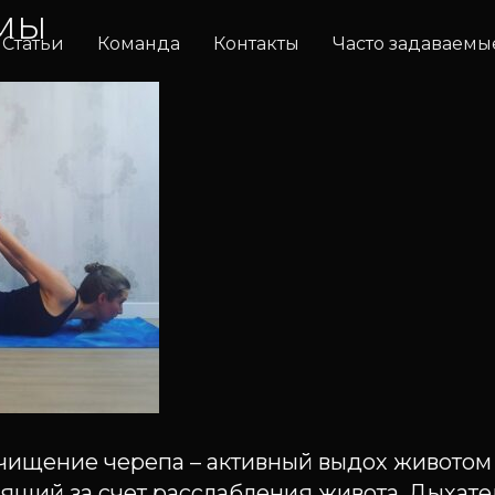
мы
Статьи
Команда
Контакты
Часто задаваемы
очищение черепа – активный выдох животом
ящий за счет расслабления живота. Дыхате