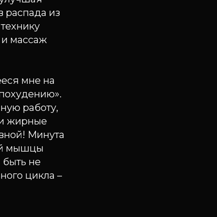
в распада из
 технику
 и массаж
еся мне на
 похудению».
ную работу,
 и жирные
вной! Минута
ой мышцы
 быть не
ного цикла –