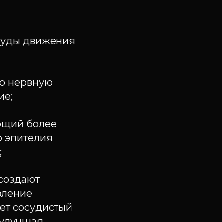
итуды движения
ю нервную
ие;
ующий более
о эпителия
;
 создают
вление
рует сосудистый
 улучшая