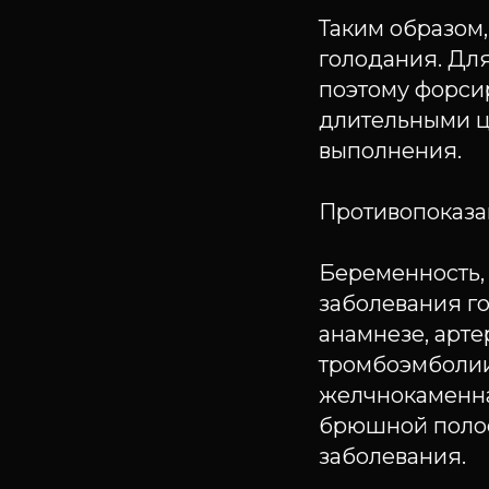
Таким образом,
голодания. Дл
поэтому форси
длительными ц
выполнения.
Противопоказа
Беременность,
заболевания го
анамнезе, арт
тромбоэмболии
желчнокаменна
брюшной полост
заболевания.