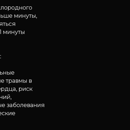
ислородного
ньше минуты,
яться
1 минуты
:
льные
ые травмы в
ердца, риск
ний,
ые заболевания
еские