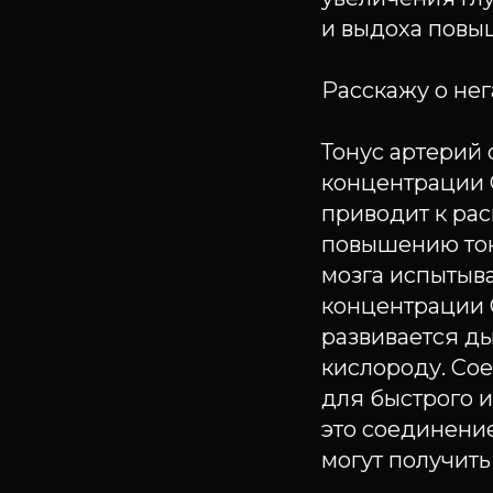
и выдоха повы
Расскажу о не
Тонус артерий 
концентрации 
приводит к ра
повышению тону
мозга испытыв
концентрации С
развивается д
кислороду. Со
для быстрого и
это соединение
могут получить