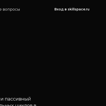
е вопросы
Вход в skillspace.ru
 и пассивный
льных циклов в