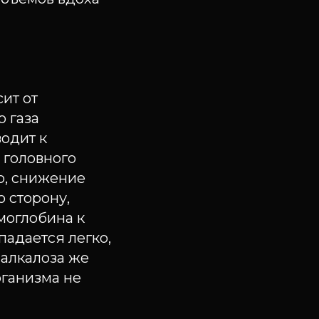
ит от
 газа
одит к
 головного
о, снижение
 сторону,
моглобина к
адается легко,
 алкалоза же
рганизма не