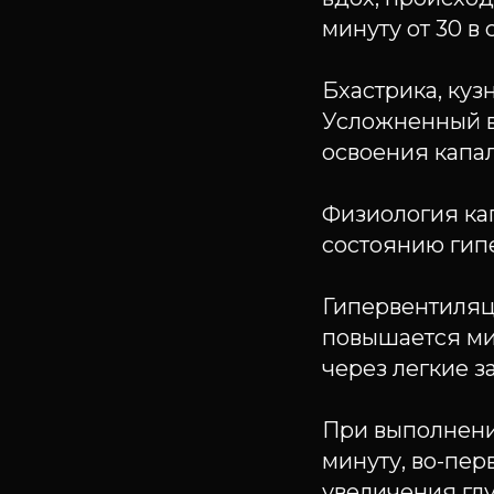
минуту от 30 в 
Бхастрика, куз
Усложненный в
освоения капал
Физиология ка
состоянию гип
Гипервентиляц
повышается ми
через легкие з
При выполнении
минуту, во-пер
увеличения гл