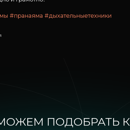
рмы
#пранаяма
#дыхательныетехники
я
А
МОЖЕМ ПОДОБРАТЬ К