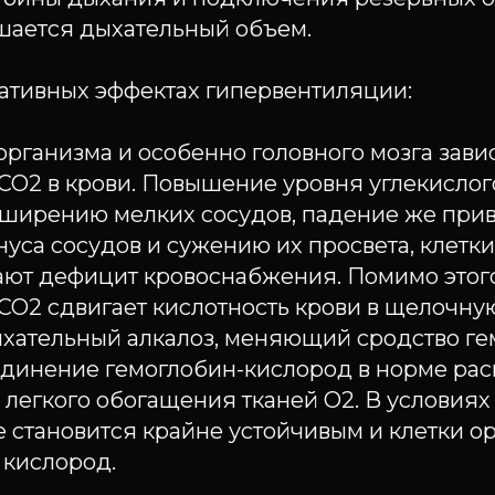
шается дыхательный объем.
гативных эффектах гипервентиляции:
организма и особенно головного мозга завис
СО2 в крови. Повышение уровня углекислого
сширению мелких сосудов, падение же прив
са сосудов и сужению их просвета, клетки
ают дефицит кровоснабжения. Помимо этог
О2 сдвигает кислотность крови в щелочную
ыхательный алкалоз, меняющий сродство ге
единение гемоглобин-кислород в норме расп
 легкого обогащения тканей О2. В условиях
 становится крайне устойчивым и клетки о
 кислород.