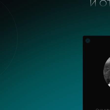
И О
Она с р