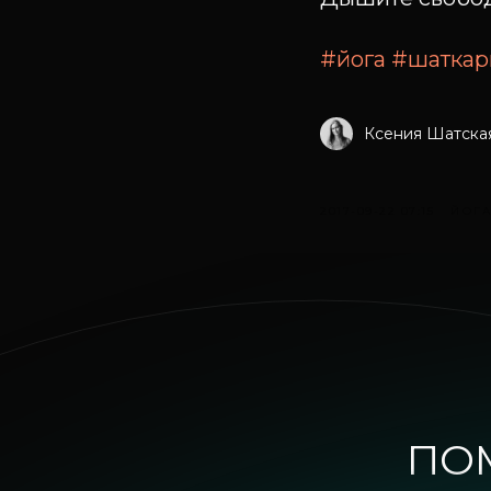
#йога
#шатка
Ксения Шатска
2017-09-22 07:15
ЙОГ
ПО