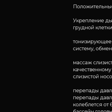
Положительные
Укрепление ды
грудной клетки
тонизирующее 
систему, обме
массаж слизис
качественному
слизистой носо
перепады давл
перепады давл
колеблется от 
бассейн голов