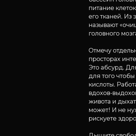
питание клеток
его тканей. Из 
называют «очищ
головного мозг
Отмечу отдель
просторах инте
Это абсурд. Д
для того чтобы
кислоты. Рабо
вдохов-выдохо
живота и дыха
может! И не н
рискуете здоро
Дышите свобод