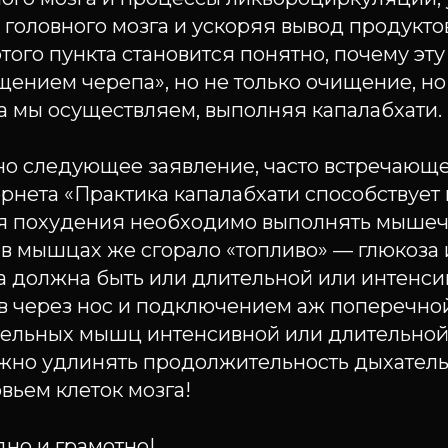
 головного мозга и ускоряя вывод продукто
этого пункта становится понятно, почему эту
ением черепа», но не только очищение, но
а мы осуществляем, выполняя капалабхати.
но следующее заявление, часто встречающе
рнета «Практика капалабхати способствует
ля похудения необходимо выполнять мышеч
 в мышцах же сгорало «топливо» — глюкоза
та должна быть или длительной или интенси
в через нос и подключением аж поперечн
тельных мышц интенсивной или длительной
ужно удлинять продолжительность дыхатель
вьем клеток мозга!
но и грамотно!