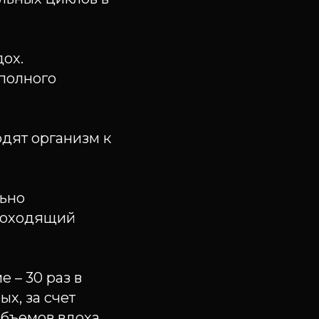
дох.
 полного
дят организм к
льно
проходящий
 – 30 раз в
ых, за счет
объемов вдоха