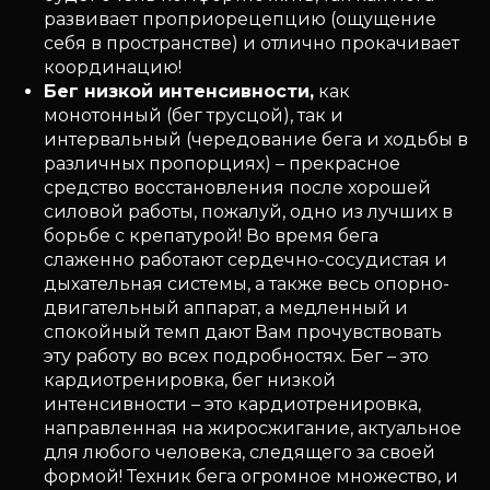
развивает проприорецепцию (ощущение
себя в пространстве) и отлично прокачивает
координацию!
Бег низкой интенсивности,
как
монотонный (бег трусцой), так и
интервальный (чередование бега и ходьбы в
различных пропорциях) – прекрасное
средство восстановления после хорошей
силовой работы, пожалуй, одно из лучших в
борьбе с крепатурой! Во время бега
слаженно работают сердечно-сосудистая и
дыхательная системы, а также весь опорно-
двигательный аппарат, а медленный и
спокойный темп дают Вам прочувствовать
эту работу во всех подробностях. Бег – это
кардиотренировка, бег низкой
интенсивности – это кардиотренировка,
направленная на жиросжигание, актуальное
для любого человека, следящего за своей
формой! Техник бега огромное множество, и