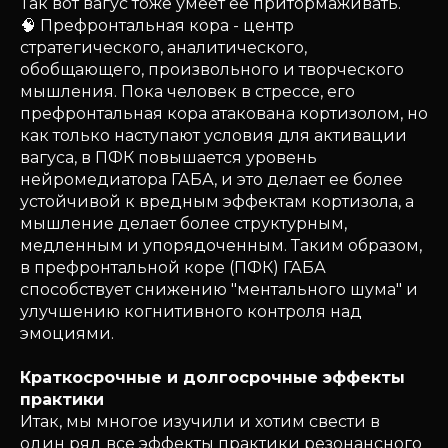
Так вот вагус тоже умеет ее притормаживать.
🧠 Префронтальная кора - центр
стратегического, аналитического,
обобщающего, произвольного и творческого
мышления. Пока человек в стрессе, его
префронтальная кора атакована кортизолом, но
как только наступают условия для активации
вагуса, в ПФК повышается уровень
нейромедиатора ГАБА, и это делает ее более
устойчивой к вредным эффектам кортизола, а
мышление делает более структурным,
медленным и упорядоченным. Таким образом,
в префронтальной коре (ПФК) ГАБА
способствует снижению "ментального шума" и
улучшению когнитивного контроля над
эмоциями.
Краткосрочные и долгосрочные эффекты
практики
Итак, мы многое изучили и хотим свести в
один ряд все эффекты практики резонансного