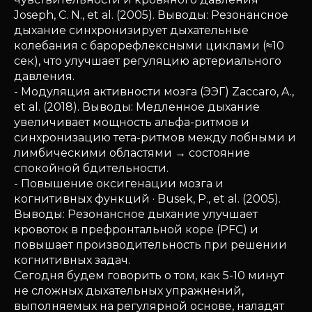
Joseph, C. N., et al. (2005). Выводы: Резонансное
дыхание синхронизирует дыхательные
колебания с барорефлексными циклами (≈10
сек), что улучшает регуляцию артериального
давления.
- Модуляция активности мозга (ЭЭГ) Zaccaro, A.,
et al. (2018). Выводы: Медленное дыхание
увеличивает мощность альфа-ритмов и
синхронизацию тета-ритмов между лобными и
лимбическими областями → состояние
спокойной бдительности.
- Повышение оксигенации мозга и
когнитивных функций · Busek, P., et al. (2005).
Выводы: Резонансное дыхание улучшает
кровоток в префронтальной коре (PFC) и
повышает производительность при решении
когнитивных задач.
Сегодня будем говорить о том, как 5-10 минут
не сложных дыхательных упражнений,
выполняемых на регулярной основе, наладят