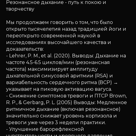
Резонансное дыхание - путь к покою и
творчеству
Мы продолжаем говорить о том, что было
открыто тысячелетия назад традицией йоги и
переоткрыто современной наукой в
исследованиях высочайшего качества и
доказательств:
- Lehrer, P. M., et al. (2020). Выводы: Дыхание на
частоте 4.5-6.5 циклов/мин (резонансная
частота) максимизирует амплитуду
дыхательной синусовой аритмии (RSA) и
вариабельность сердечного ритма (ВСР) →
указывает на пиковую активацию вагуса.
- Снижение симптомов тревоги и ПТСР Brown,
R. P., & Gerbarg, P. L. (2005) Выводы: Медленное
ритмичное дыхание (включая резонансное)
значительно снижает уровень кортизола и
тревоги уже через 3 недели практики.
- Улучшение барорефлексной
чувствительности и кровяного давления