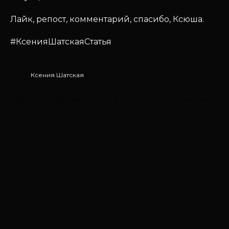
Лайк, репост, комментарий, спасибо, Ксюша.
#КсенияШатскаяСтатья
Ксения Шатская
2025-09-15 00:00
ЙОГА
ПРАНАЯМА
ЭТО ИНТЕРЕСНО