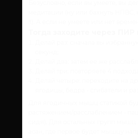
Безусловно, если вы умеете, вы д
медитации (ну или бахнуть НПВС, 
‼️). А если не умеете или нет вре
Тогда заходите через ПИР
Делай раз: сначала вы избранну
секунд;
Делай два: затем ее же расслабл
Делай три: повторяете 4 подхода
Делай четыре: переходите на др
ягодицы, бедра - сгибатели и 
Для ягодичных мышц статикой буд
растяжением/расслаблением - паш
сидя). Для остальных групп мышц
асан, где первое будет мышцу напря