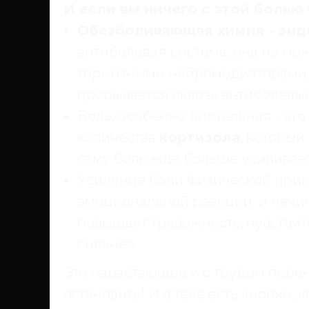
И если вы ничего с этой болью 
Обезболивающая химия - энд
антиболевая система, она не мо
тормозными нейромедиаторами, ч
прорывается сквозь антиболевые
Боль, особенно длительная - эт
количества
кортизола
, который
саму боль ещё больше усиливает
Усиление боли физической прив
эмоциональной реакции, и начин
повышает тревожность, чувствит
сильнее.
Это нарастающее и с трудом пере
остановить! И в теле есть кнопки, 