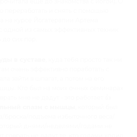
прочитала еще до знакомства с йогой). О
о переработать и снять с помощью
ла на курсе Йогатерапии Артема
к с одной из самых эффективных техник
 до сих пор.
уды в суставе
, куда тебя просто так ни
 там очень эффективно поработать с
ала зайти в шпагат, а потом на его
ышцы. Кто был на моих очных семинарах
рать мне не дадут - это работает 👍
ельный спазм с мышцы
, который был
а/броска/подъема избыточного веса/
который днями/неделями/годами не
т соврать не дадут те, кто годами ходил