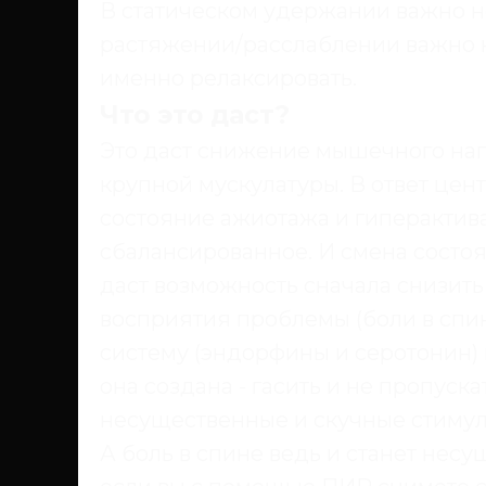
В статическом удержании важно н
растяжении/расслаблении важно н
именно релаксировать.
Что это даст?
Это даст снижение мышечного на
крупной мускулатуры. В ответ цен
состояние ажиотажа и гиперактива
сбалансированное. И смена состо
даст возможность сначала снизит
восприятия проблемы (боли в спин
систему (эндорфины и серотонин) и
она создана - гасить и не пропуск
несущественные и скучные стимул
А боль в спине ведь и станет нес