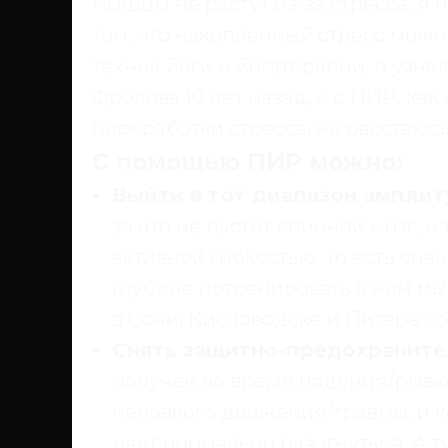
мышцы не растут из-за стресса, я 
том, что накопленный стресс можн
техник йоги и йогатерапии, я узна
Фролова 10 лет назад, и с ПИР, ка
переработки стресса, не расстаюсь
С помощью ПИР можно:
Выйти в тот диапазон амплит
за что не пустит спинной мозг, и
активной гибкостью. То есть снач
глубине потренировать в нем м
в Сочи, Кисловодске и Питере сов
Снять защитно-предохранит
получен во время падения/рывк
неловкого движения/травмы, и 
дает нормально разогнуться. А ту