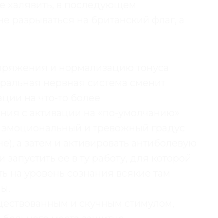
е халявить, в последующем
е разрываться на британский флаг, а
пряжения и нормализацию тонуса
тральная нервная система сменит
ции на что-то более
яния с активации на «по-умолчанию»
ь эмоциональный и тревожный градус
е), а затем и активировать антиболевую
 запустить ее в ту работу, для которой
ать на уровень сознания всякие там
ы.
уществованным и скучным стимулом,