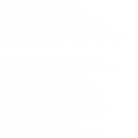
 больного места защитно-
зм - самую частую и самую
икновения. А также запустите в
лью, но другие ощущения от мышцы -
едующего растяжения мышечной ткани
ие мышечного тонуса приводит к
й нервной системы? Потому что это
нии стрессовой активности
ении стрессовой активности
 сторону - при повышении тонуса
я, а при расслаблении мышц она же
качественном массаже, бережной
е построена вся телесно-
жется, что это блуждающий нерв