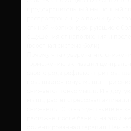
если вы с помощью ПИР снимете с
предохранительный мышечный спа
распространенную причину ее возн
спиной мозг конкурирующие с бо
ощущения от напряжения и посл
(воротная система боли).
Почему я так уверена, что снижен
торможению активации центрально
своего рода рефлекс - при повыше
повышается тонус мышц. При сниж
снижается тонус мышц. И в другую
мышц растет стрессовая активаци
снижается. Это вы чувствуете на 
растяжке, после бани, и на этом ж
ориентированная терапия. Нам ка