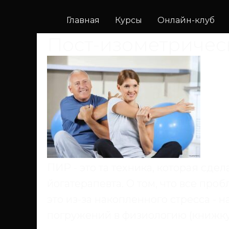
Главная
Курсы
Онлайн-клуб
Пост-изометричес
ПИР - это та техника, которая сде
йогатерапевта. О том, что все пробл
это из-за накопленного стресса - 
погружений в физиологию (книжку