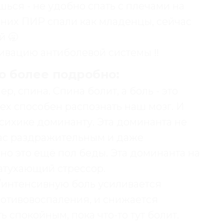
шься - не удобно спать с плечами на
ерних ПИР спали как младенцы, сейчас
й 🥱
тивацию антиболевой системы ‼️
ю более подробно:
ер, спина. Спина болит, а боль - это
сех способен распознать наш мозг. И
психике доминанту. Эта доминанта не
 вас раздражительным и даже
но это ещё пол беды. Эта доминанта на
атухающий стрессор.
ю/интенсивную боль усиливается
противовоспаления, и снижается
ь спокойным, пока что-то тут болит.