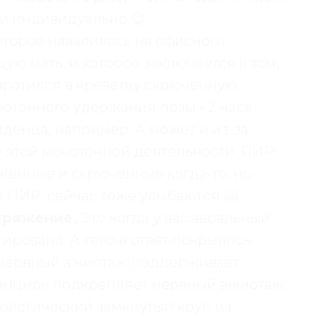
 и индивидуально 😊
которое навалилось на офисного
ю мать, и которое заключается в том,
ратился в креветку скрюченную.
отонного удержания позы - 2 часа
аденца, например. А может и из-за
 этой монотонной деятельности. ПИР
женные и скрюченные когда-то, но
 ПИР, сейчас тоже улыбаются 🤗
пряжение.
Это когда у вас авральный
ирована. А тело в ответ покрылось
нервный ажиотаж поддерживает
панцирь подкрепляет нервный ажиотаж.
ологический замкнутый круг, из