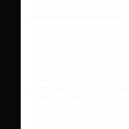
ко мне на йогатерапию в группы
Убрать то перенапряжение
, 
сотрудника или молодую неспящу
что человек прямоходящий прев
Скрючить может и по поводу мон
строчить отчет или укачивать мл
нервного напряжения по поводу
поможет и там и там. Перенапря
ставшие свободными после моих
Снять соматопсихическое на
период и нервная система ажиот
мышечным панцирем. И теперь 
телесный панцирь, а телесный 
Такой вот нервно-панцирный пат