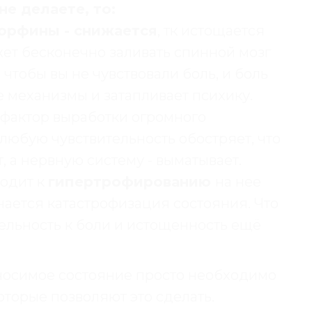
не делаете, то:
орфины - снижается
, тк истощается
жет бесконечно заливать спинной мозг
тобы вы не чувствовали боль, и боль
 механизмы и затапливает психику.
о фактор выработки огромного
 любую чувствительность обостряет, что
, а нервную систему - выматывает.
одит к
гипертрофированию
на нее
ается катастрофизация состояния. Что
ельность к боли и истощенность ещё
носимое состояние просто необходимо
которые позволяют это сделать.