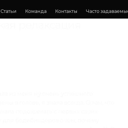
Статьи
Команда
Контакты
Часто задаваемы
кая релаксация
лала из меня ну очень успешного
емы в голове, я знала всегда. О том, что
начала подозревать с первых своих
 для бодибилдеров о том, почему