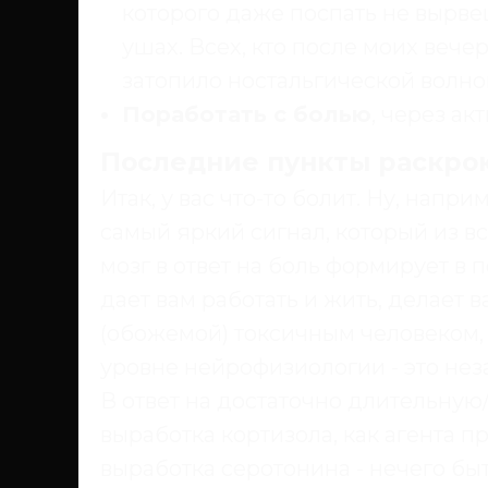
которого даже поспать не вырве
ушах. Всех, кто после моих веч
затопило ностальгической волно
Поработать с болью
, через ак
Последние пункты раскро
Итак, у вас что-то болит. Ну, наприм
самый яркий сигнал, который из в
мозг в ответ на боль формирует в 
дает вам работать и жить, делает
(обожемой) токсичным человеком, 
уровне нейрофизиологии - это нез
В ответ на достаточно длительну
выработка кортизола, как агента 
выработка серотонина - нечего быт