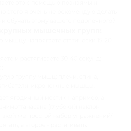
елаете это с помощью пранаямы и
но этого я очень не рекомендую делать
мени обучать этому вашего подопечного?
 крупных мышечных групп:
ю мышцу напрягаете статически 15-20
яете и растягиваете 30-40 секунд;
;
угую группу мышц: плечи, спина,
разгибатели, икроножные мышцы.
ет ягодичный мостик, например, а
чимоттанасана (глубокий наклон
 такой же простой набор упражнений/
гать, а второе - растягивать.