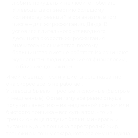
любите покушать и не любите побегать!
Углеводы дают энергию большому
количеству реакций в организме, в том
числе – для жиросжигания. Да-да. В
условиях длительного углеводного
дефицита скорость жиросжигания
значительно снижается, поэтому
большинство диет не работает. Их сочиняют
журналисты, люди далекие от физиологии,
но близкие до наживы.
Имейте ввиду – если у диеты есть название –
она скорее всего не работает.
Углеводы бывают простые и сложные (быстрые
и медленные). Организму все равно откуда
получить энергию – из медленной гречки или
быстрого пончика – вся суть в том, что из
гречки он еще получит белки, минералы и
витамины, а из пончика перегорелый жир,
трансжир и тонну сахара, которая ему не нужна