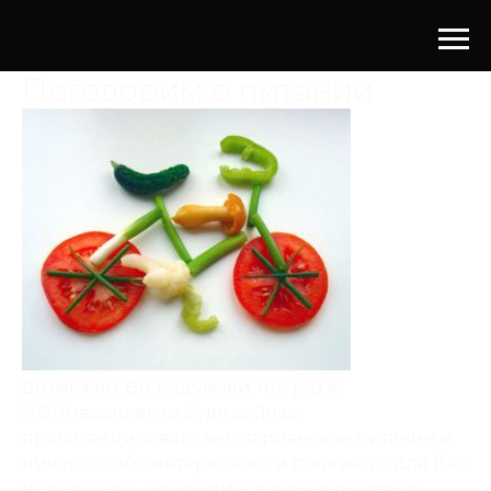
Поговорим о питании
Возможно, Вы подумали, что раз я
ЙОГАтерапевт, то буду сейчас
пропагандировать вегетарианское питание и
ничего особо интересного и полезного для Вас
не расскажу. Подождите закрывать статью,