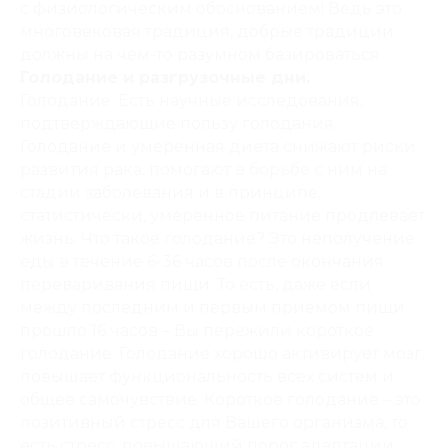
с физиологическим обоснованием! Ведь это
многовековая традиция, добрые традиции
должны на чем-то разумном базироваться.
Голодание и разгрузочные дни.
Голодание
. Есть научные исследования,
подтверждающие пользу голодания.
Голодание и умеренная диета снижают риски
развития рака, помогают в борьбе с ним на
стадии заболевания и в принципе,
статистически, умеренное питание продлевает
жизнь. Что такое голодание? Это неполучение
еды в течение 6-36 часов после окончания
переваривания пищи. То есть, даже если
между последним и первым приемом пищи
прошло 16 часов – Вы пережили короткое
голодание. Голодание хорошо активирует мозг,
повышает функциональность всех систем и
общее самочувствие. Короткое голодание – это
позитивный стресс для Вашего организма, то
есть стресс, повышающий порог адаптации