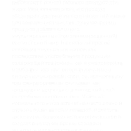
добавляют в рецепт готового продукта эти
жиры. Или, заявляя о том, что продукт
обезжирен, удаляют из него животный жир, а
для сохранения привлекательной формы
продукта добавляют в него
эмульгированный (гомогенизированный)
растительный жир. Не столь интересна
операция эмульгации жиров, как
последствия употребления продукции,
содержащей трансжир – как я уже говорила,
мембраны всех клеток организма имеют
липидный (жировой) слой, так вот молекулу
трансжира организм считывает как
«родную» и встраивает в липидный слой
очередным «кирпичиком». Молекула
нормального жира встанет на место ровно и
служить будет верой и правдой, молекула
трансжира – бракованный кирпич, который
создает в «кладке» брешь. Страдают
защитные и транспортные функции