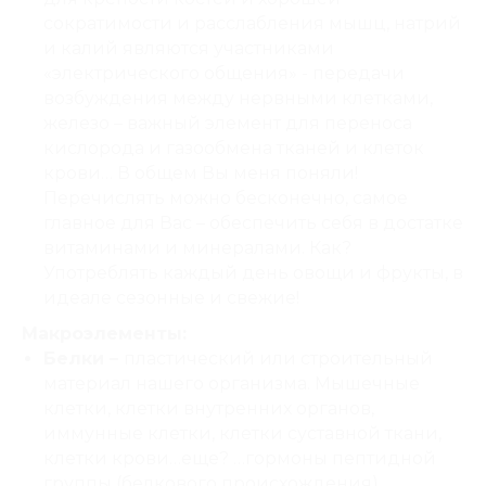
сократимости и расслабления мышц, натрий
и калий являются участниками
«электрического общения» - передачи
возбуждения между нервными клетками,
железо – важный элемент для переноса
кислорода и газообмена тканей и клеток
крови… В общем Вы меня поняли!
Перечислять можно бесконечно, самое
главное для Вас – обеспечить себя в достатке
витаминами и минералами. Как?
Употреблять каждый день овощи и фрукты, в
идеале сезонные и свежие!
Макроэлементы:
Белки –
пластический или строительный
материал нашего организма. Мышечные
клетки, клетки внутренних органов,
иммунные клетки, клетки суставной ткани,
клетки крови…еще? …гормоны пептидной
группы (белкового происхождения),