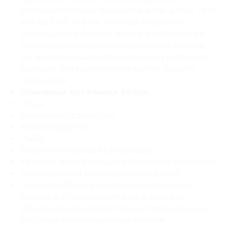
внутриклеточные ферменты и так далее – это
все БЕЛКИ. То есть, если Вы нарушаете
соотношение белков, жиров и углеводов в
сторону уменьшения потребления белков,
Вы недополучаете строительный материал
для всех без исключения клеток Вашего
организма.
Основные источники белка:
Яйца;
Молочная продукция;
Морепродукты;
Рыба;
Белое мясо (индейка, курица);
Красное мясо (говядина, баранина, свинина);
Растительный белок (бобовые злаки).
Ценность белка в указанных источниках
разная, и я перечислила их в порядке
убывания ценности от самых полноценных,
до самых неполноценных белков.