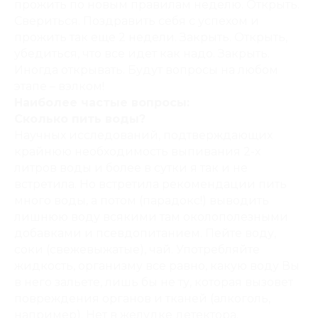
прожить по новым правилам неделю. Открыть.
Свериться. Поздравить себя с успехом и
прожить так еще 2 недели. Закрыть. Открыть,
убедиться, что все идет как надо. Закрыть.
Иногда открывать. Будут вопросы на любом
этапе – вэлком!
Наиболее частые вопросы:
Сколько пить воды?
Научных исследований, подтверждающих
крайнюю необходимость выпивания 2-х
литров воды и более в сутки я так и не
встретила. Но встретила рекомендации пить
много воды, а потом (парадокс!) выводить
лишнюю воду всякими там околополезными
добавками и псевдопитанием. Пейте воду,
соки (свежевыжатые), чай. Употребляйте
жидкость, организму все равно, какую воду Вы
в него зальете, лишь бы не ту, которая вызовет
повреждения органов и тканей (алкоголь,
например). Нет в желудке детектора,