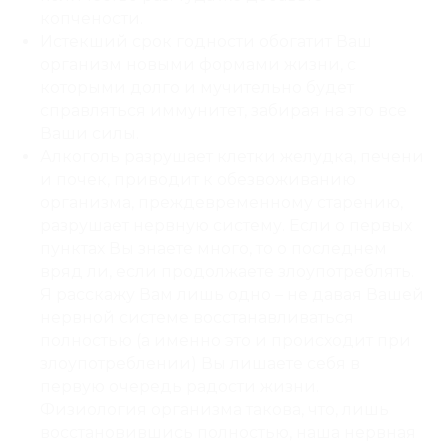
копчености.
Истекший срок годности
обогатит Ваш
организм новыми формами жизни, с
которыми долго и мучительно будет
справляться иммунитет, забирая на это все
Ваши силы.
Алкоголь
разрушает клетки желудка, печени
и почек, приводит к обезвоживанию
организма, преждевременному старению,
разрушает нервную систему. Если о первых
пунктах Вы знаете много, то о последнем
вряд ли, если продолжаете злоупотреблять.
Я расскажу Вам лишь одно – не давая Вашей
нервной системе восстанавливаться
полностью (а именно это и происходит при
злоупотреблении) Вы лишаете себя в
первую очередь радости жизни.
Физиология организма такова, что, лишь
восстановившись полностью, наша нервная