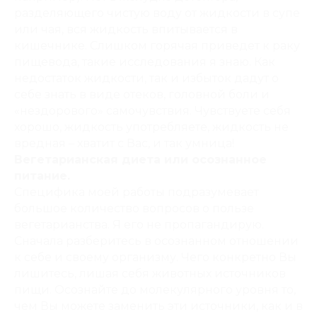
разделяющего чистую воду от жидкости в супе
или чая, вся жидкость впитывается в
кишечнике. Слишком горячая приведет к раку
пищевода, такие исследования я знаю. Как
недостаток жидкости, так и избыток дадут о
себе знать в виде отеков, головной боли и
«нездорового» самочувствия. Чувствуете себя
хорошо, жидкость употребляете, жидкость не
вредная – хватит с Вас, и так умница!
Вегетарианская диета или осознанное
питание.
Специфика моей работы подразумевает
большое количество вопросов о пользе
вегетарианства. Я его не пропагандирую.
Сначала разберитесь в осознанном отношении
к себе и своему организму. Чего конкретно Вы
лишитесь, лишая себя животных источников
пищи. Осознайте до молекулярного уровня то,
чем Вы можете заменить эти источники, как и в