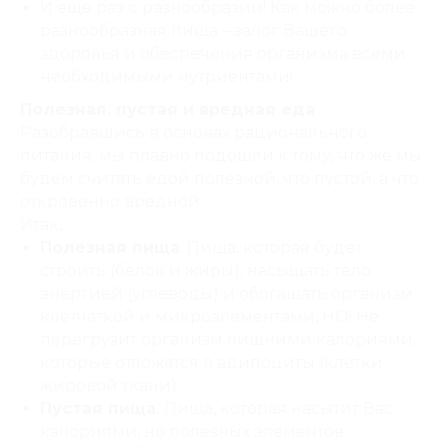
И еще раз о разнообразии! Как можно более
разнообразная пища – залог Вашего
здоровья и обеспечения организма всеми
необходимыми нутриентами!
Полезная, пустая и вредная еда
Разобравшись в основах рационального
питания, мы плавно подошли к тому, что же мы
будем считать едой полезной, что пустой, а что
откровенно вредной.
Итак,
Полезная пища
. Пища, которая будет
строить (белок и жиры), насыщать тело
энергией (углеводы) и обогащать организм
клетчаткой и микроэлементами, НО! Не
перегрузит организм лишними калориями,
которые отложатся в адипоциты (клетки
жировой ткани).
Пустая пища.
Пища, которая насытит Вас
калориями, но полезных элементов