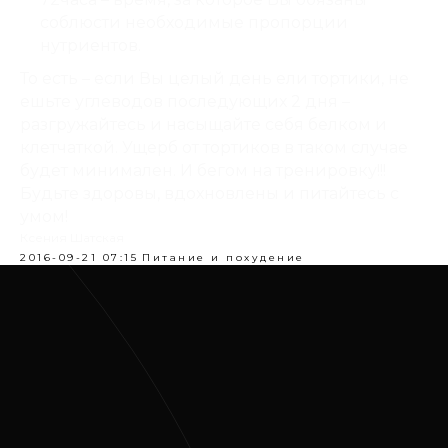
соблюсти необходимые пропорции
нутриентов.
То есть – если Вы целый день ели тортики, не
ешьте углеводов последующих 2 дня –
разгружайтесь и насыщайте себя белком и
клетчаткой. Ущерб от тортиков в таком случае
будет минимален. И бегом на тренировку!!!
Будьте здоровы, вдохновлены и питайтесь с
умом!
Ксения Шатская
2016-09-21 07:15
Питание и похудение