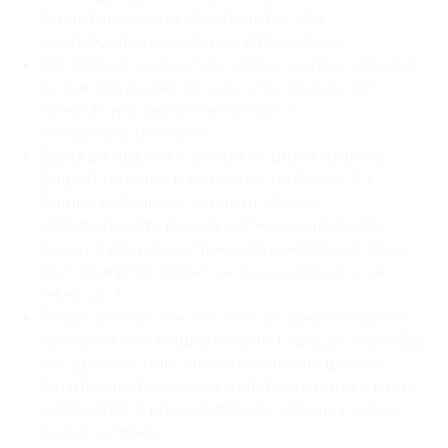
гарантированно обеспечите себя
необходимыми макронутриентами;
Позаботившись о том, чтобы каждый прием
пищи содержал фрукты или овощи, Вы
обеспечите себя клетчаткой и
микронутриентами;
Выдерживание каждой порции пищи в
Вашей тарелке в размерах не более 3-х
Ваших кулачков сохранит общую
калорийность Ваших суточных приемов
пищи в разумных пределах, особенно если
этих приемов будет не больше 6, но и не
меньше 3;
Подсчет ккал – более точная форма расчета
потребления пищи, я Вами горжусь, если Вы
это делаете или заинтересованы делать.
Хотите узнать, как это делать, именно у меня
– спросите в комментариях, напишу, если
будут запросы.