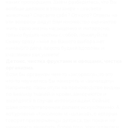
каких пропорциях. Затем разберитесь, что Вы
вообще делаете в этом мире – спасаете
животных? Спасаете себя? От кого? Ответы на
эти вопросы дадут Вам множество вариантов
жить свою жизнь насыщенно и интересно,
только будьте честны с собой, пожалуйста.
Скажу сразу – мне до Вашего выбора нет
никакого дела, просто будьте здоровы и
счастливы как умеете!
Детокс, чистка фруктами и овощами, чистка
организма.
Если бы организм чем-то «засорялся», то это
что-то научились бы измерять и «вычищать».
Например, пары ртути на производстве видны
по анализу тканей и крови, замеряются и
выводятся в случае интоксикации. Сейчас
даже оплодотворение делают искусственно. А
вот уровень «токсинов» и «шлаков», о которых
говорят приверженцы детокса, так пока и не
научились замерять, более того, этих шлаков и