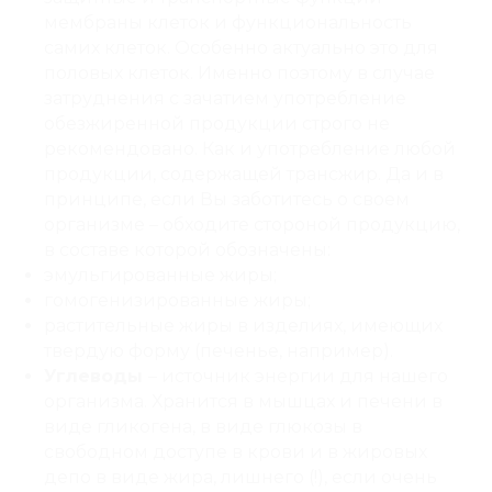
мембраны клеток и функциональность
самих клеток. Особенно актуально это для
половых клеток. Именно поэтому в случае
затруднения с зачатием употребление
обезжиренной продукции строго не
рекомендовано. Как и употребление любой
продукции, содержащей трансжир. Да и в
принципе, если Вы заботитесь о своем
организме – обходите стороной продукцию,
в составе которой обозначены:
эмульгированные жиры;
гомогенизированные жиры;
растительные жиры в изделиях, имеющих
твердую форму (печенье, например).
Углеводы
– источник энергии для нашего
организма. Хранится в мышцах и печени в
виде гликогена, в виде глюкозы в
свободном доступе в крови и в жировых
депо в виде жира, лишнего (!), если очень