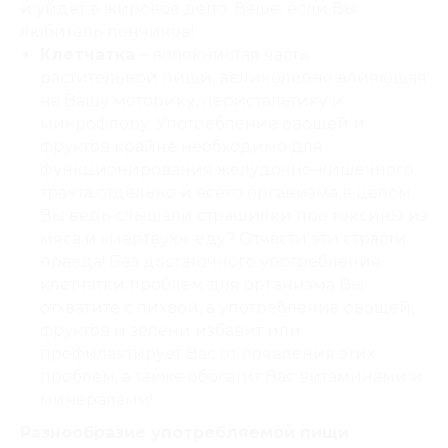
и уйдет в жировое депо. Ваше, если Вы
любитель пончиков!
Клетчатка
– волокнистая часть
растительной пищи, великолепно влияющая
на Вашу моторику, перистальтику и
микрофлору. Употребление овощей и
фруктов крайне необходимо для
функционирования желудочно-кишечного
тракта отдельно и всего организма в целом.
Вы ведь слышали страшилки про токсины из
мяса и «мертвую» еду? Отчасти эти страсти
правда! Без достаточного употребления
клетчатки проблем для организма Вы
отхватите с лихвой, а употребление овощей,
фруктов и зелени избавит или
профилактирует Вас от появления этих
проблем, а также обогатит Вас витаминами и
минералами!
Разнообразие употребляемой пищи