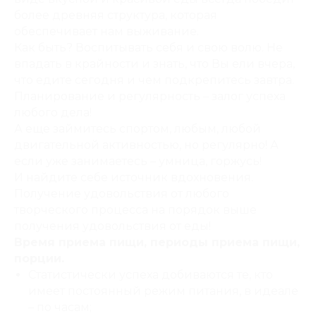
более древняя структура, которая
обеспечивает нам выживание.
Как быть? Воспитывать себя и свою волю. Не
впадать в крайности и знать, что Вы ели вчера,
что едите сегодня и чем подкрепитесь завтра.
Планирование и регулярность – залог успеха
любого дела!
А еще займитесь спортом, любым, любой
двигательной активностью, но регулярно! А
если уже занимаетесь – умница, горжусь!
И найдите себе источник вдохновения.
Получение удовольствия от любого
творческого процесса на порядок выше
получения удовольствия от еды!
Время приема пищи, периоды приема пищи,
порции.
Статистически успеха добиваются те, кто
имеет постоянный режим питания, в идеале
– по часам;