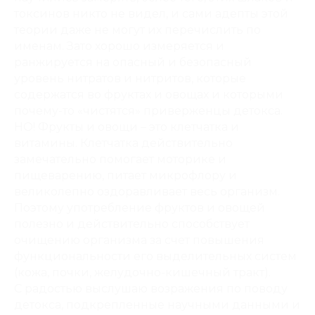
токсинов никто не видел, и сами адепты этой
теории даже не могут их перечислить по
именам. Зато хорошо измеряется и
ранжируется на опасный и безопасный
уровень нитратов и нитритов, которые
содержатся во фруктах и овощах и которыми
почему-то «чистятся» приверженцы детокса.
НО! Фрукты и овощи – это клетчатка и
витамины. Клетчатка действительно
замечательно помогает моторике и
пищеварению, питает микрофлору и
великолепно оздоравливает весь организм.
Поэтому употребление фруктов и овощей
полезно и действительно способствует
очищению организма за счет повышения
функциональности его выделительных систем
(кожа, почки, желудочно-кишечный тракт).
С радостью выслушаю возражения по поводу
детокса, подкрепленные научными данными и