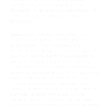
употреблять все виды жиров и как не
переедать их, так и не создавать дефицита,
чтобы не страдали функции и ткани
организма.
Рыбий жир
– отдельно расскажу о нем.
Рыбий жир содержит в себе крайне важные
для построения мембран (защитных
оболочек) клеток жирные кислоты омега-3,
омега-6 и омега-9. Растительным аналогом
рыбьего жира принято считать льняное
масло. Проблема этого масла в том, что, во-
первых, у рыбьего жира более оптимальное,
чем у льняного масла, соотношение этих
жирных кислот, а во-вторых, соединения
жирных кислот в растительных маслах очень
«летучие» и через пару недель после
вскрытия бутылки с маслом, необходимую
жирную кислоту омега-3 Вы уже не найдете.