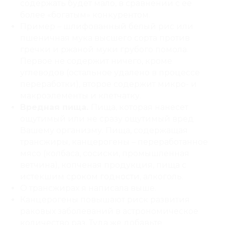
содержать будет мало, в сравнении с ее
более «богатым» конкурентом.
Пример – шлифованный белый рис или
пшеничная мука высшего сорта против
гречки и ржаной муки грубого помола.
Первое не содержит ничего, кроме
углеводов (остальное удалено в процессе
переработки), второе содержит микро- и
макроэлементы и клетчатку.
Вредная пища.
Пища, которая нанесет
ощутимый или не сразу ощутимый вред
Вашему организму. Пища, содержащая
трансжиры, канцерогены – переработанное
мясо (колбаса, сосиски, промышленная
ветчина), копченая продукция, пища с
истекшим сроком годности, алкоголь.
О трансжирах
я написала выше.
Канцерогены
повышают риск развития
раковых заболеваний в астрономическое
количество раз. Туда же добавьте