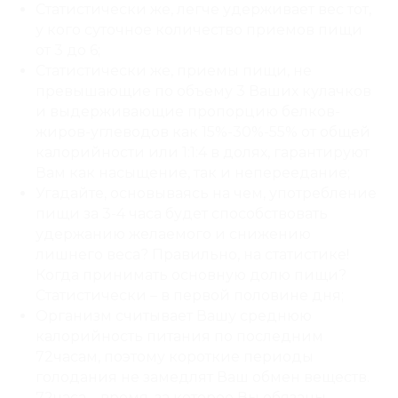
Статистически же, легче удерживает вес тот,
у кого суточное количество приемов пищи
от 3 до 6;
Статистически же, приемы пищи, не
превышающие по объему 3 Ваших кулачков
и выдерживающие пропорцию белков-
жиров-углеводов как 15%-30%-55% от общей
калорийности или 1:1:4 в долях, гарантируют
Вам как насыщение, так и непереедание;
Угадайте, основываясь на чем, употребление
пищи за 3-4 часа будет способствовать
удержанию желаемого и снижению
лишнего веса? Правильно, на статистике!
Когда принимать основную долю пищи?
Статистически – в первой половине дня;
Организм считывает Вашу среднюю
калорийность питания по последним
72часам, поэтому короткие периоды
голодания не замедлят Ваш обмен веществ.
72часа – время, за которое Вы обязаны