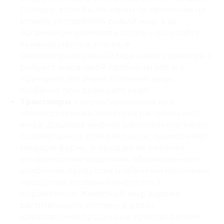
Поэтому, если Вы по каким-то причинам не
можете употреблять рыбий жир, а за
организмом ухаживать хотите – покупайте
льняное масло в аптеке, в
светонепроницаемой таре малого размера. У
рыбьего жира такой проблемы нет, и в
принципе это очень полезная вещь,
особенно при дефиците ккал!
Трансжиры
– эмульгированная или
«перекрученная» молекула растительного
жира. Дешевое жидкое растительное масло,
подвергшееся этой операции, приобретает
твердую форму, и придает ее выпечке,
кондитерским изделиям, обезжиренным
молочным продуктам и обычным молочным
продуктам, особенно много его в
мороженном. Животный жир дороже
растительного, поэтому в целях
удешевления продукции производители