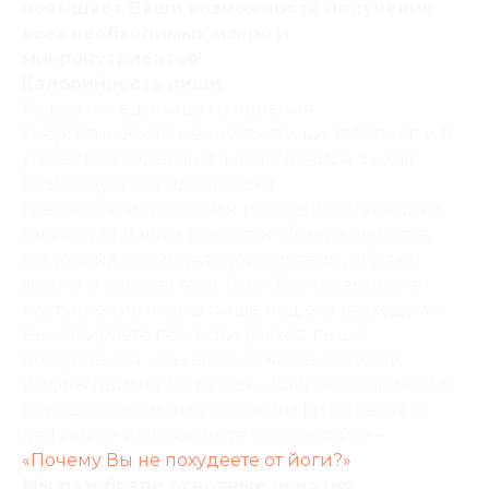
повышает Ваши возможности получения
всех необходимых макро и
микронутриентов
!
Калорийность пищи
Калория – единица измерения
энергетической ценности пищи. 1г белков и 1г
углеводов содержит 4 ккал, 1г жира 9 ккал.
Существует определенный
среднестатистический расход ккал, который
зависит от Ваших скорости обмена веществ,
состояния гормональной системы, образа
жизни и состава тела. Если Вы превышаете
поступление ккал в пище над его расходом –
Вы набираете вес, если расход выше
поступления – Вы вес снижаете, если эти
цифры примерно равны – Ваш вес стабилен в
определенном диапазоне цифр на весах. О
дефиците и профиците ккал читайте –
«Почему Вы не похудеете от йоги?»
Мы разобрали основные понятия