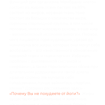
функций для организма. Мембраны клеток
состоят из жиров, ткань легких на 89%
состоит из жиров, нервная ткань тоже
состоит из большого количества жира,
гормоны стероидной группы, в том числе
половые, имеют жировую основу, а еще жир
– великолепный источник энергии. Первое,
чего лишаются горе-худеющие, урезая до
минимума все жиры, которые они могут себе
вообразить – это качественного обновления
нервной ткани и ткани легких. Избежать
проблем с дыхательной системой и
«нервами», а также гормональных сбоев при
длительном удерживании такой диеты
крайне сложно. Не мучайте себя
голодовками, лучше займитесь спортом,
каким? Дотошно рассказываю здесь –
«Почему Вы не похудеете от йоги?»
. Жиры
существуют растительные и животные,
насыщенные и ненасыщенные. Важно