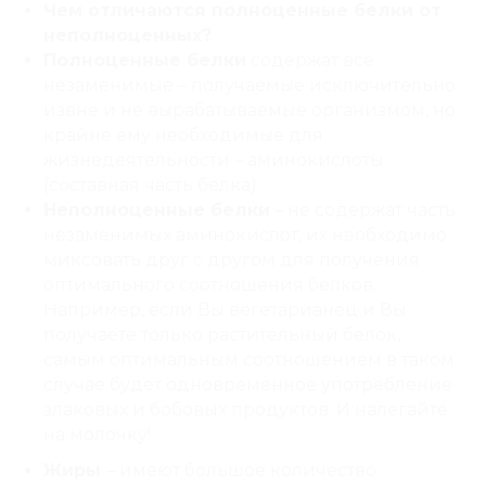
Чем отличаются полноценные белки от
неполноценных?
Полноценные белки
содержат все
незаменимые – получаемые исключительно
извне и не вырабатываемые организмом, но
крайне ему необходимые для
жизнедеятельности – аминокислоты
(составная часть белка).
Неполноценные белки
– не содержат часть
незаменимых аминокислот, их необходимо
миксовать друг с другом для получения
оптимального соотношения белков.
Например, если Вы вегетарианец и Вы
получаете только растительный белок,
самым оптимальным соотношением в таком
случае будет одновременное употребление
злаковых и бобовых продуктов. И налегайте
на молочку!
Жиры
– имеют большое количество