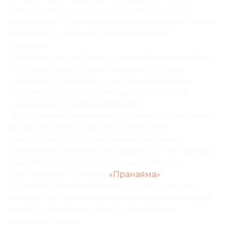
потому что как раз именно для Вас я ее и
написала! И она не о вегетарианстве, не о моем
питании, а о Вашем!!! Заинтриговала?
Поехали!
Что такое пища? Пища – это источник энергии.
Чем еще кроме пищи «заряжается» наш
организм? Правильно, кислородом! Всем
тканям, органам и системам органов для
нормального и эффективного
функционирования необходимы питательные
вещества и кислород. В присутствии
кислорода клетки организма получают
энергию из питательных веществ. Этот процесс
называется «внутренним дыханием», я
описываю его в статье
«Пранаяма»
.
По своему элементарному (молекулярному)
составу все, что мы привыкли называть пищей,
подразделяется на микроэлементы и
макроэлементы.