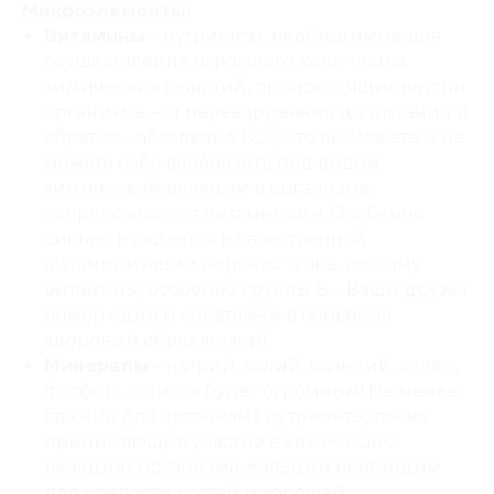
Микроэлементы:
Витамины
– нутриенты, необходимые для
осуществления огромного количества
химических реакций, происходящих внутри
организма – от переваривания до дыхания и
обратно – абсолютно ВСЁ, что вы можете и не
можете себе вообразить под видом
химической реакции в организме,
сопровождается витаминами. Особенно
сильно нуждается в качественной
витаминизации нервная ткань, поэтому
витамины, особенно группы В – Ваши друзья
номер один и соратники в борьбе за
здоровый образ жизни!
Минералы
– натрий, калий, кальций, селен,
фосфор… список будет огромным! Не менее
важные для организма нутриенты, также
принимающие участие в химических
реакциях организма. Кальций необходим
для крепости костей и хорошей