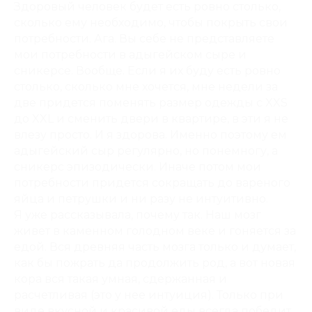
Здоровый человек будет есть ровно столько,
сколько ему необходимо, чтобы покрыть свои
потребности. Ага. Вы себе не представляете
мои потребности в адыгейском сыре и
сникерсе. Вообще. Если я их буду есть ровно
столько, сколько мне хочется, мне недели за
две придется поменять размер одежды с XXS
до XXL и сменить двери в квартире, в эти я не
влезу просто. И я здорова. Именно поэтому ем
адыгейский сыр регулярно, но понемногу, а
сникерс эпизодически. Иначе потом мои
потребности придется сокращать до вареного
яйца и петрушки и ни разу не интуитивно.
Я уже рассказывала, почему так. Наш мозг
живет в каменном голодном веке и гоняется за
едой. Вся древняя часть мозга только и думает,
как бы пожрать да продолжить род, а вот новая
кора вся такая умная, сдержанная и
расчетливая (это у нее интуиция). Только при
виде вкусной и красивой еды всегда победит