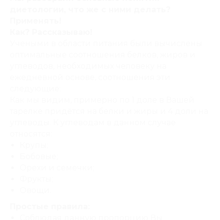
диетологии, что же с ними делать?
Применять!
Как? Рассказываю!
Учеными в области питания были вычислены
оптимальные соотношения белков, жиров и
углеводов, необходимых человеку на
ежедневной основе, соотношения эти
следующие:
Как мы видим, примерно по 1 доле в Вашей
тарелке придётся на белки и жиры и 4 доли на
углеводы. К углеводам в данном случае
относятся:
Крупы;
Бобовые;
Орехи и семечки;
Фрукты;
Овощи.
Простые правила:
Соблюдая данную пропорцию Вы