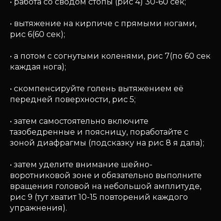
• работа со сводом стопы (рис 4) 30-60 сек;
• вытяжение на кирпиче с прямыми ногами,
рис 6(60 сек);
• а потом с согнутыми коленями, рис 7(по 60 сек
каждая нога);
• скомпенсируйте голень вытяжением её
передней поверхности, рис 5;
• затем самостоятельно включите
тазобедренные и поясницу, поработайте с
зоной диафрагмы (подсказку на рис 8 я дала);
• затем уделите внимание шейно-
воротниковой зоне и обязательно выполните
вращения головой на небольшой амплитуде,
рис 9 (тут хватит 10-15 повторений каждого
упражнения).