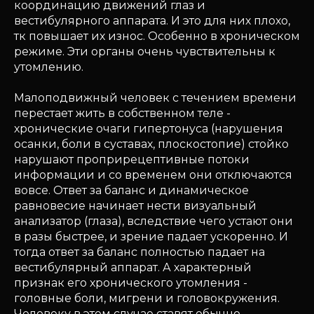
координацию движений глаз и
вестибулярного аппарата. И это для них плохо,
тк повышает их износ. Особенно в хроническом
режиме. Эти органы очень чувствительны к
утомлению.
Малоподвижный человек с течением времени
перестает жить в собственном теле -
хронические очаги гипертонуса (нарушения
осанки, боли в суставах, плоскостопие) стойко
нарушают проприрецептивные потоки
информации и со временем они отключаются
вовсе. Ответ за баланс и динамическое
равновесие начинает нести визуальный
анализатор (глаза), вследствие чего устают они
в разы быстрее, и зрение падает ускоренно. И
тогда ответ за баланс полностью падает на
вестибулярный аппарат. А характерный
признак его хронического утомления -
головные боли, мигрени и головокружения.
Человеку в этом случае ставят обычно