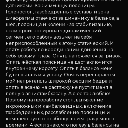
датчиками. Как и мышцы поясницы.
Голеностоп, тазобедренные суставы и зона
диафрагмы отвечают за динамику в балансе, а
шея, поясница и колени - за стабилизацию,
если проигнорировать динамический
сегмент, его работу возьмет на себя
неприспособленный к этому статический. И
опять работу по координации движения на
себя возьмут глаза. Опять напряжется загривок.
Опять жёсткая поясница не даст включится
внутреннему корсету. Опять в балансе меня
будет шатать и я устану. Опять перестарается
мой напрягатель широкой фасции бедра и
опять в асанах на растяжку не пустит меня в
полную агнистамбхасану. А я её так люблю!
Поэтому на проработку стоп, вытяжение
икроножных и камбаловидных, включение
тазобедренных, расслабление поясницы и
комплексную проработку шеи я трачу много
времени. А если знаю, что полезу в балансы на