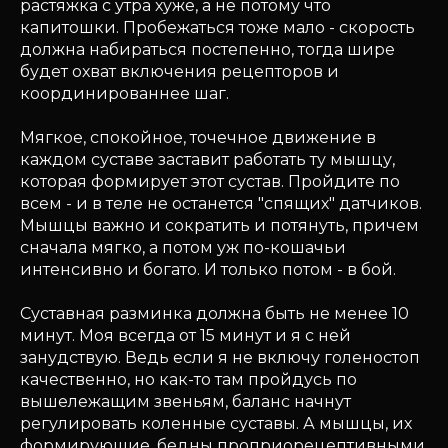
растяжка с утра хуже, а не потому что
капитошки. Пробежаться тоже мало - скорость
должна набираться постепенно, тогда шире
будет охват включения рецепторов и
координированнее шаг.
Мягкое, спокойное, точечное движение в
каждом суставе заставит работать ту мышцу,
которая формирует этот сустав. Пройдите по
всем - и в теле не останется "спящих" датчиков.
Мышцы важно и сократить и потянуть, причем
сначала мягко, а потом уж по-кошачьи
интенсивно и богато. И только потом - в бой.
Суставная разминка должна быть не менее 10
минут. Моя всегда от 15 минут и я с ней
занудствую. Ведь если я не включу голеностоп
качественно, но как-то там пройдусь по
вышележащим звеньям, баланс начнут
регулировать коленные суставы. А мышцы, их
формирующие, бедны проприорецептивными