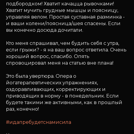
подбородком! Хватит качацца рывочками!
Хватит мучить грудные мышцы и поясницу,
управляя велом. Простая суставная разминка -
и ваши колени/поясница/шея спасены. Если
вы конечно досюда дочитали.
Кто меня спрашивал, чем будить себя с утра,
если грыжи? - я на ваш вопрос ответила. Очень
хороший вопрос, спасибо. Опять
спровоцировал меня на статью вне плана!
Это была увертюра. Опера о
йогатерапевтических упражнениях,
оздоравливающих, корректирующих и
приводящих в норму - в понедельник. Если
будете такими же активными, как в прошлый
раз, конечно!
#идапребудетснамисила