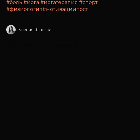
#боль
#йога
#йогатерапия
#спорт
#физиология
#мотивациипост
Ксения Шатская
2017-11-02 07:15
ЭТО ИНТЕРЕСНО