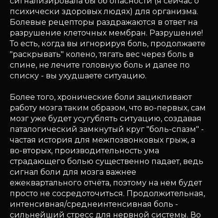
сигнализировала бы об опасности (я сейчас о
психически здоровых людях) для организма.
Болевые рецепторы раздражаются в ответ на
разрушение клеточных мембран. Разрушение!
То есть, когда вы игнорируя боль, продолжаете
"раскрывать" колено, тягать вес через боль в
спине, не лечите головную боль и далее по
списку - вы ухудшаете ситуацию.
Более того, хронические боли зацикливают
работу мозга таким образом, что во-первых, сам
мозг уже будет усугублять ситуацию, создавая
паталогический замкнутый круг "боль-спазм" -
частая история для межпозвонковых грыж, а
во-вторых, производительность ума
страдающего болью существенно падает, ведь
сигнал боли для мозга важнее
ежеквартального отчёта, поэтому на нем будет
просто не сосредоточиться. Продолжительная,
интенсивная/среднеинтенсивная боль -
сильнейший стресс для нервной системы. Во