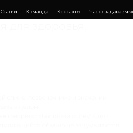
Статьи
Команда
Контакты
Часто задаваемы
 для здоровья.
ей спине, позвоночнике и значении
зма в целом.
ве говорили: «Выпрями спину! Сядь
ыпрямляющийся обычно не задумываются