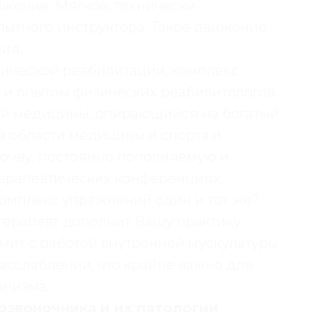
жение. Мягкое, технически
пытного инструктора. Такое движение
ия.
зической реабилитации, комплекс
и опытом физических реабилитологов.
ой медицины, опирающийся на богатый
в области медицины и спорта и
очву, постоянно пополняемую и
ерапевтических конференциях.
комплекс упражнений один и тот же?
атерапевт дополнит Вашу практику
мит с работой внутренней мускулатуры
асслаблении, что крайне важно для
анизма.
озвоночника и их патологии