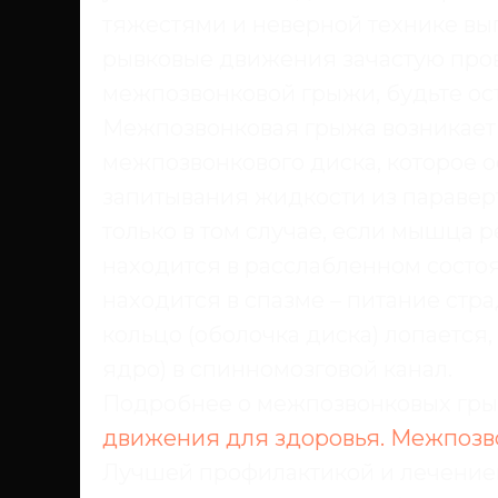
тяжестями и неверной технике в
рывковые движения зачастую про
межпозвонковой грыжи, будьте ос
Межпозвонковая грыжа возникает
межпозвонкового диска, которое 
запитывания жидкости из паравер
только в том случае, если мышца р
находится в расслабленном состо
находится в спазме – питание стр
кольцо (оболочка диска) лопается
ядро) в спинномозговой канал.
Подробнее о межпозвонковых грыж
движения для здоровья. Межпозв
Лучшей профилактикой и лечением 