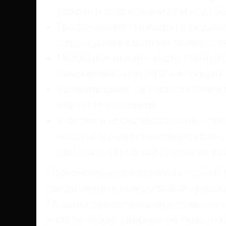
ударов и сотрясений при ходьбе
Трофическая – мышцы передают
(структурная единица позвоноч
Метаболическая – кости являютс
микроэлементов, принимающих в
Кроветворная – в костном мозге
клетки иммунитета;
Участие в кровообращении – та
мышцы толкают венозную кровь 
действием грудной клетки на вд
Позвоночник представляет собой к
соединённых между собой хрящам
Мышцы, прилегающие к позвоноч
и статическое удержание позы, н