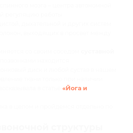
пинного мозга – центра автономной
й регуляцию работы
истой, дыхательной и других систем
олокон, выходящих в просвет между
иняется со своим соседом
суставной
 позвонками находится
онковый диск и любой сустав в нашем
овление ткани только при наличии
ассказывала в статье
«Йога и
ка в целом и пройдемся отдельно по
звоночной структуры