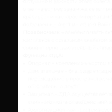
о глубине и важности этого совета
ответ на вопрос зачем же ее выпря
красивее» и «в старости горбатым 
подумаешь…. А вот и нет! И я Вам 
Позвоночник
– основная часть ск
комплексе с остальным скелетом и
собой опорно-двигательный аппар
Функции ОДА:
Опорная – крепление к костям в
Двигательная – благодаря мыше
перемещение в пространстве, час
относительно друга;
Защитная – ОДА осуществляет за
спинного мозга от воздействий и
Амортизационная – система сус