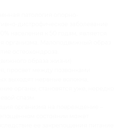
ненная патология опорно-
ативно-дистрофическое заболевание
0% населения к 50 годам, является
я организма. Малоподвижный образ
тие остеохондроза.
вижного образа жизни)
я, просвет между позвонками
рых выходят нервные волокна,
ие органы, становятся уже, нередко
левой спазм.
акция организма на повреждение –
репощенном состоянии может
вследствие ее закрепощения питание