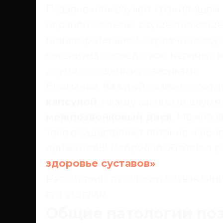
Позвоночник служит хранилищем с
нервной системы, осуществляюще
пищеварительной, сердечно-сосуд
организма посредством нервных в
двумя соседними позвонками.
Внимание. Каждый позвонок соед
капсулой
, между каждыми двумя
межпозвонковый диск
. Межпозв
теле осуществляют питание и обн
движения!!! Подробно об этом я р
здоровье суставов»
.
Рассмотрим патологии позвоночни
его отделам.
Общие патологии по