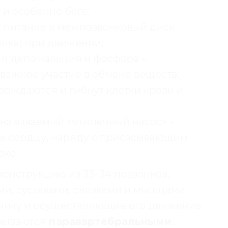
 и особенно беге;
 питание в межпозвонковый диск
ника) при движении;
я депо кальция и фосфора –
ажное участие в обмене веществ;
 рождаются и гибнут клетки крови и
к называемый «мышечный насос» -
к сердцу, наряду с присасывающим
охе.
онструкцию из 33–34 позвонков,
и, суставами, связками и мышцами.
нику и осуществляющие его движение
азываются
паравартебральными
.