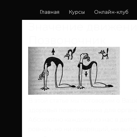
Главная
Курсы
Онлайн-клуб
Значение движения
Позвоночник
В этой статье мы поговорим о Ваш
здоровья позвоночника для органи
Абсолютно каждому из нас в детст
ровно!», но ни говорящий, ни в