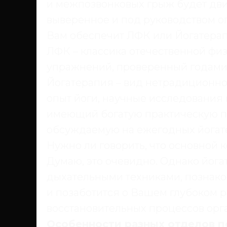
и межпозвонковых грыж будет дви
выверенное и под руководством о
Вам обеспечит ЛФК или Йогатерап
ЛФК – классика отечественной фи
упражнений, проверенный годами 
Йогатерапия – вид нетрадиционн
опыт йоги, научные исследования 
имеющий богатую практическую п
обсуждаемую на ежегодных йогат
Нужно ли говорить, что основной 
Думаю, это очевидно. Однако йог
дыхательными техниками, познако
и позаботится о Вашем глубоком р
восстановительных процессов орг
Особенности разных отделов п