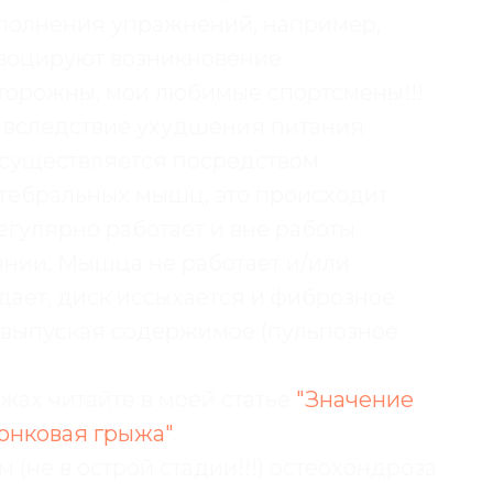
ыполнения упражнений, например,
воцируют возникновение
торожны, мои любимые спортсмены!!!
 вследствие ухудшения питания
осуществляется посредством
тебральных мышц, это происходит
егулярно работает и вне работы
янии. Мышца не работает и/или
адает, диск иссыхается и фиброзное
, выпуская содержимое (пульпозное
ах читайте в моей статье
"Значение
онковая грыжа"
.
(не в острой стадии!!!) остеохондроза