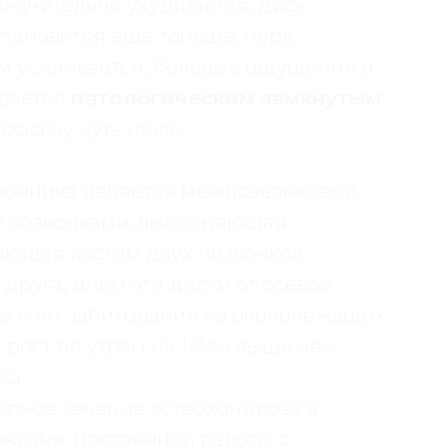
значительно ухудшается, диск
становится еще тоньше, нерв
м усиливается, болевые ощущения в
ывается
патологическим замкнутым
расскажу чуть ниже.
ночника является межпозвонковый
у позвонками, выполняющая
ющая костям двух позвонков
 друга, днем эти диски от осевой
за счет запитывания из окололежащих
рост по утрам на 1-3см выше чем
ка.
рное течение остеохондроза в
жизни, постоянной работы с