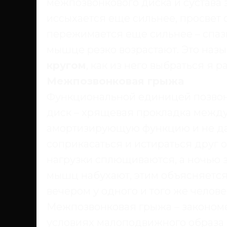
межпозвонкового диска и сустава 
иссыхается еще сильнее, просвет 
пережимается еще сильнее – спаз
мышце резко возрастают. Это наз
кругом
, как из него выбраться я 
Межпозвонковая грыжа
Функциональной единицей позво
диск – хрящевая прокладка межд
амортизирующую функцию и не да
соприкасаться и истираться друг о
нагрузки сплющиваются, а ночью 
мышц набухают, этим объясняется 
вечером у одного и того же челове
Межпозвонковая грыжа – закономе
условиях малоподвижного образа 