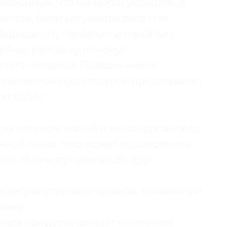
, максимум, что мы могли услышать в
млять, были аргументы типа «так
будешь». Ну горбатым и горбатым,
сейчас расскажу почему!
елета человека. Позвоночник в
 скелетной мускулатурой представляет
ат (ОДА).
сех органов, тканей и мышц организма;
чной ткани тело может осуществлять
ти тела могут двигаться друг
щиту внутренних органов, головного и
звне;
тавов предусматривает смягчение