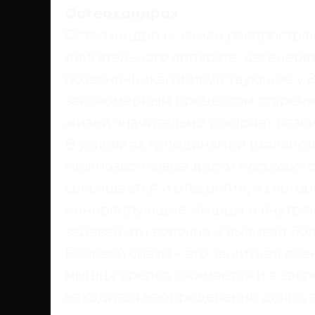
Остеохондроз
Остеохондроз – самая распростра
двигательного аппарата, дегенер
позвоночника, присутствующее у 8
закономерным процессом старени
жизни значительно ускоряет разви
В условиях гиподинамии (малопод
межпозвонковые диски иссыхаютс
сокращается и отверстия, из кото
иннервирующие мышцы и внутренн
задевая эти волокна и вызывая бо
Болевой спазм – это защитная ре
мышца крепко сжимается и в зак
находится неопределенно долго, 