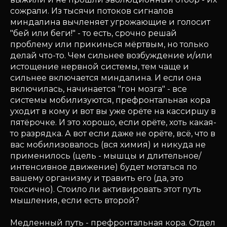
сожрали. Из тысячи потоков сигналов
миндалина вычленяет угрожающие и голосит
"бей или беги!" - то есть, срочно решай
проблему или прикинься мёртвым, но только
делай что-то. Чем сильнее возбуждение и/или
истощение нервной системы, тем чаще и
сильнее включается миндалина. И если она
включилась, начинается "гон мозга" - все
системы мобилизуются, префронтальная кора
уходит в кому и вот вы уже орёте на кассиршу в
пятёрочке. И это хорошо, если орёте, хоть какая-
то разрядка. А вот если даже не орёте, всё, что в
вас мобилизовалось (вся химия) и никуда не
применилось (цель - мышцы и длительное/
интенсивное движение) будет мотаться по
вашему организму и травить его (да, это
токсично). Стоило ли активировать этот путь
мышления, если есть второй?
Медленный путь - префронтальная кора. Отдел