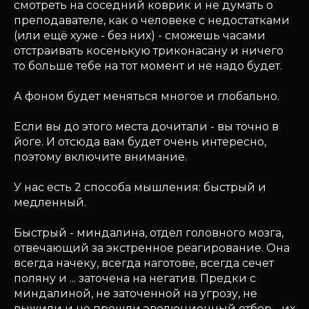
смотреть на соседний коврик и не думать о
преподавателе, как о человеке с недостатками
(или ещё хуже - без них) - сможешь часами
отстраивать косенькую триконасану и ничего
то больше тебе на тот момент и не надо будет.
А фоном будет меняться многое и глобально.
Если вы до этого места дочитали - вы точно в
йоге. И отсюда вам будет очень интересно,
поэтому включите внимание.
У нас есть 2 способа мышления: быстрый и
медленный.
Быстрый - миндалина, отдел головного мозга,
отвечающий за экстренное реагирование. Она
всегда начеку, всегда наготове, всегда сечет
поляну и ... заточена на негатив. Предки с
миндалиной, не заточенной на угрозу, не
выжили и не прошли эволюционный отбор - их