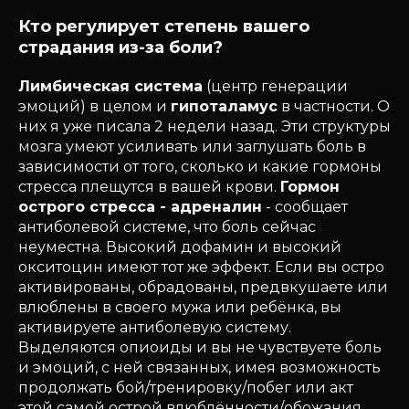
Кто регулирует степень вашего
страдания из-за боли?
Лимбическая система
(центр генерации
эмоций) в целом и
гипоталамус
в частности. О
них я уже писала 2 недели назад. Эти структуры
мозга умеют усиливать или заглушать боль в
зависимости от того, сколько и какие гормоны
стресса плещутся в вашей крови.
Гормон
острого стресса - адреналин
- сообщает
антиболевой системе, что боль сейчас
неуместна. Высокий дофамин и высокий
окситоцин имеют тот же эффект. Если вы остро
активированы, обрадованы, предвкушаете или
влюблены в своего мужа или ребёнка, вы
активируете антиболевую систему.
Выделяются опиоиды и вы не чувствуете боль
и эмоций, с ней связанных, имея возможность
продолжать бой/тренировку/побег или акт
этой самой острой влюблённости/обожания.