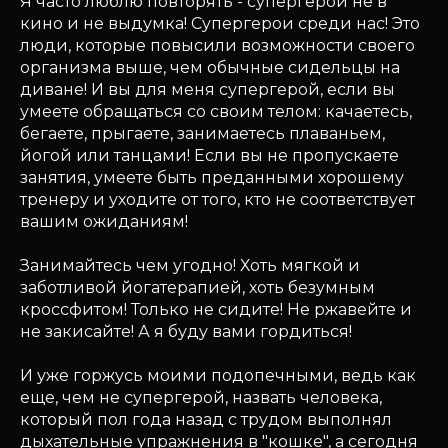
Я часто люблю повторять - супергерои не в
кино и не выдумка! Супергерои среди нас! Это
люди, которые повысили возможности своего
организма выше, чем обычные сидельцы на
диване! И вы для меня супергерой, если вы
умеете обращаться со своим телом: качаетесь,
бегаете, прыгаете, занимаетесь плаваньем,
йогой или танцами! Если вы не пропускаете
занятия, умеете быть преданными хорошему
тренеру и уходите от того, кто не соответствует
вашим ожиданиям!
Занимайтесь чем угодно! Хоть мягкой и
заботливой йогатерапией, хоть безумным
кроссфитом! Только не сидите! Не ржавейте и
не закисайте! А я буду вами гордиться!
И уже горжусь моими подопечными, ведь как
еще, чем не супергерой, назвать человека,
который пол года назад с трудом выполнял
дыхательные упражнения в "кошке", а сегодня