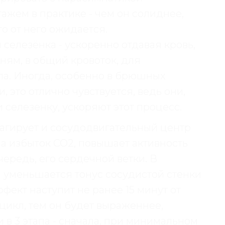
тажем в практике - чем он солиднее,
о от него ожидается.
 селезёнка - ускоренно отдавая кровь,
ням, в общий кровоток, для
ла. Иногда, особенно в брюшных
 это отлично чувствуется, ведь они,
 селезенку, ускоряют этот процесс.
агирует и сосудодвигательный центр
 на избыток СО2, повышает активность
ередь, его сердечной ветки. В
и уменьшается тонус сосудистой стенки
фект наступит не ранее 15 минут от
цикл, тем он будет выраженнее,
 в 3 этапа - сначала, при минимальном