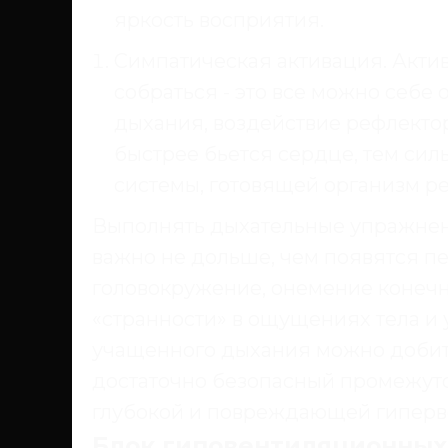
яркость восприятия.
Симпатическая активация. Акти
собраться - это все можно себе
дыхания, воздействие рефлекто
быстрее бьется сердце, тем си
системы, готовящей организм ре
Выполнять дыхательные упражнен
важно не дольше, чем появятся п
головокружение, онемение конечн
«странности» в ощущениях тела и 
учащенного дыхания можно добить
достаточно безопасный промежуто
глубокой и повреждающей гиперв
Блок гиповентиляционных