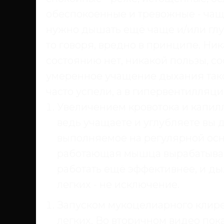
обеспокоенные и тревожные - ча
нужно дышать ещё чаще и/или глу
то говоря, вредно в принципе. Ник
состоянию нет, никакой пользы, со
умеренное учащение дыхания тако
часто успели, а в гипервентилляци
Увеличением кровотока и капил
ведь учащаете и углубляете вы 
выполняемое на регулярной осно
работающая мышца вырабатывает
работать ещё эффективнее, и ды
легких - не исключение.
Запуском мукоцелиарного клирен
легких. Во вторичном видео пока