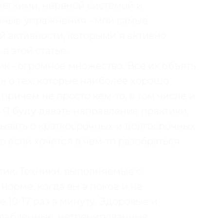
легкими, нервной системой и
ные упражнения - мои самые
 активности, которыми я активно
в этой статье.
к - огромное множество. Все их объять
ать о тех, которые наиболее хорошо
причем не просто кем-то, в том числе и
 Я буду давать направление практики,
зывать о краткосрочных и долгосрочных
но если хочется в чем-то разобраться
ик. Техники, выполняемые с
норме, когда вы в покое и не
 10-17 раз в минуту. Здоровые и
слабленные, нетренированные,