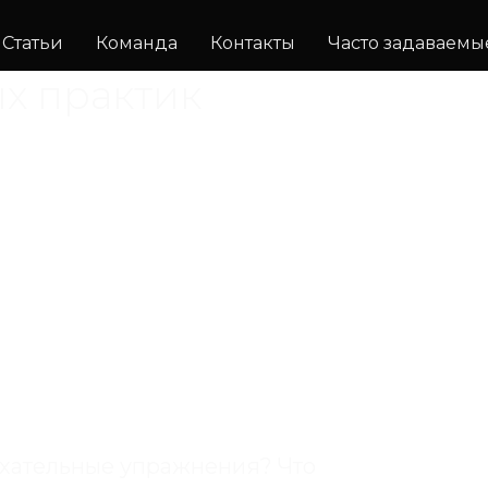
Статьи
Команда
Контакты
Часто задаваемы
х практик
ыхательные упражнения? Что