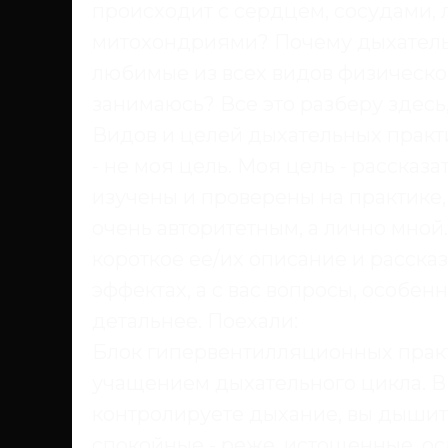
происходит с сердцем, сосудами, 
митохондриями? Почему дыхатель
любимые из всех видов физической
занимаюсь? Все это разберу здесь, 
Видов и целей дыхательных практи
- не моя цель. Моя цель - рассказ
изучены и проверены на практике, 
очень авторитетным, а лично мной.
короткое ее/их описание и расска
эффектах, а с вас вопросы, особен
детальнее. Поехали:
Блок гипервентилляционных практ
учащением дыхательного цикла. В 
контролируете дыхание, вы дышите
спокойные - реже, истощенные, о