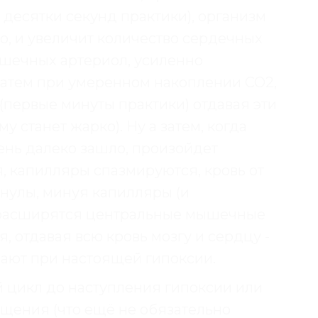
 десятки секунд практики), организм
то, и увеличит количество сердечных
шечных артериол, усиленно
 Затем при умеренном накоплении СО2,
первые минуты практики) отдавая эти
у станет жарко). Ну а затем, когда
очень далеко зашло, произойдет
 капилляры спазмируются, кровь от
енулы, минуя капилляры (и
о расширятся центральные мышечные
, отдавая всю кровь мозгу и сердцу -
дают при настоящей гипоксии.
 цикл до наступления гипоксии или
щения (что ещё не обязательно