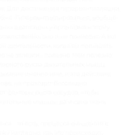
ще. Для достижения гипервентилляции
бже. Гипервентиллироваться, вообще-
аких адаптации у организма к этому
ответственно, оно и не приносит. А вот
й длительности, когда вы подышать
ю не залезли - полезно. Чем полезно:
лярного русла дыхательных мышц,
дыхание именно ими, и это действие,
ве, не проходит бесследно -
 факторы роста сосудов, чтобы
хательные мышцы, да и сама ткань
са - то есть, процесса очищения в
жу наглядно, как это происходит.