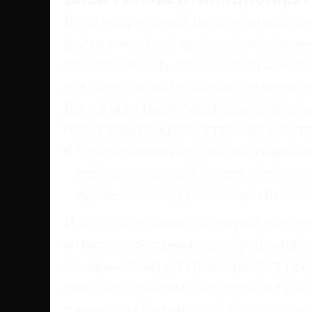
Если ваш полный дыхательный цик
в диапазон растянутого дыхательн
организма есть множество разноо
и я хочу сегодня описать именно и
Вы начали растягивать дыхательны
происходить краткосрочная адапт
Срабатывает сердечный рефлекс,
рефлекс завязан на том, что лег
кровь, поэтому работать они до
И в соответствии с этим рефлексо
и частоту сердечных сокращений.
течение 15 минут после начала пра
связано с общим состоянием ЦНС,
симпатика (активация) будет конк