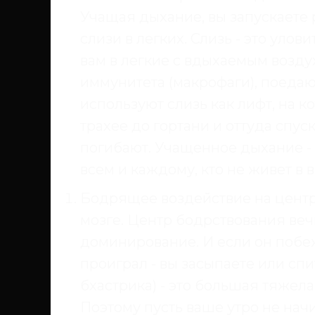
Учащая дыхание, вы запускаете
слизи в легких. Слизь - это уло
вам в легкие с вдыхаемым воздух
иммунитета (макрофаги), поеда
используют слизь как лифт, на 
трахее до гортани и оттуда спус
погибают. Учащенное дыхание - 
всем и каждому, кто не живет в 
Бодрящее воздействие на центр
мозге. Центр бодрствования веч
доминирование. И если он побеж
проиграл - вы засыпаете или сп
бхастрика) - это большая тяжела
Поэтому пусть ваше утро не начи