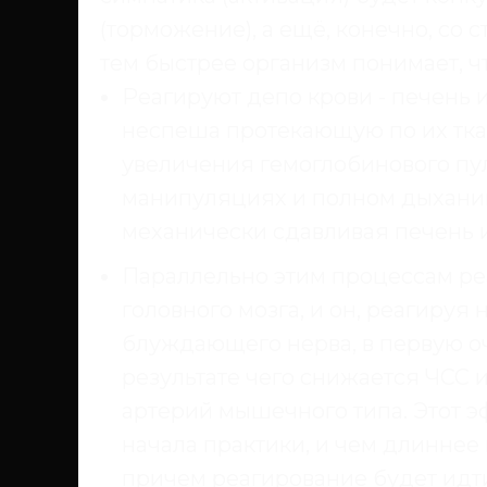
(торможение), а ещё, конечно, со с
тем быстрее организм понимает, чт
Реагируют депо крови - печень и
неспеша протекающую по их тка
увеличения гемоглобинового пу
манипуляциях и полном дыхании,
механически сдавливая печень и
Параллельно этим процессам ре
головного мозга, и он, реагируя
блуждающего нерва, в первую оч
результате чего снижается ЧСС 
артерий мышечного типа. Этот эф
начала практики, и чем длиннее 
причем реагирование будет идти