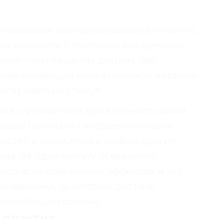
вироваться, сконденсировать внимание,
 организовать с помощью учащенного
рное - чем чаще мы дышим, тем
льнее активация симпатической нервной
агировать на стимул.
ия с учащением дыхательного цикла
ервые признаки гипервентилляции -
остей и кожи лица и любые другие
ума. За одну минуту освоенного
ся всех озвученных эффектов, и это
к времени, за который достичь
ентилляции сложно.
 практик