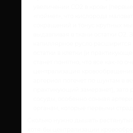
увеличении СО2 в крови (первые
«поймёт», что кислорода малова
сокращений и тонус крупных мы
выдавливая в ткани остатки О2.
капиллярное русло расширится (
остатки в клетки (и практикующем
станет понятно, что все как-то 
централизация кровообращения,
артериол потечет по шунтам в в
практикующий замерзнет), зат
сосуды, особенно сонная артерия
органам, которые первыми стра
Сколько нужно дышать растянутый
хотя-бы централизации кровообра