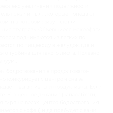
 рефлекс увеличения подвижности
витель грязи и пыли, которые попадают
ом, и в котором живут клетки
ющие эту грязь. Объевшиеся макрофаги
котором поднимаются из легких по
каются по пищеводу в желудок, где и
это турбина для такого лифта. Полезно
вакууме.
ы бодрствования в продолговатом
но конкурирует с центром сна за
дает - вы активны и продуктивны. Если
ите. Учащенное дыхание (капалабхати,
я гиря на весах центра бодрствования.
нается с кофе )) и да пребудет с вами