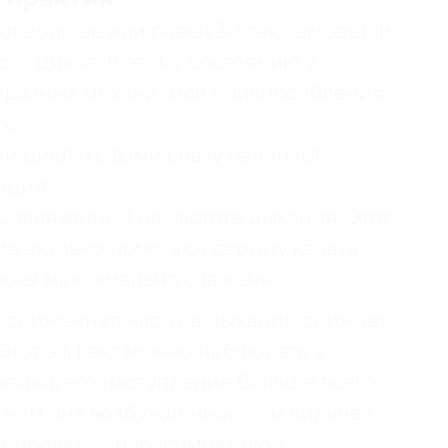
л дольше или равен 30 сек - вы зашли
ого цикла. К этому состоянию у
бразных механизмов приспособления,
х.
й цикл и с вами сразу начинает
ация:
 завязанный на частоте дыхания. Этот
кие активно помогают сердцу качать
лжны максимально слаженно.
м сниженная частота дыхания снижает
 Этот эффект можно наблюдать в
ктики, его наступление больше всего
 чем она возбужденнее, тем сильнее
урировать с парасимпатикой