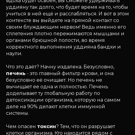
вдоха будет освоен, вы сможете удерживать
уддияну так долго, что будет время на то, чтобы
учиться в ней ещё и расслабляться. И вот в этом
контексте вы выйдете на прямой контакт со
своим блуждающим нервом! Ведь именно его
сплетения плотно пережимаются мышцами и
органами брюшной полости, во время
корректного выполнения уддияна бандхи и
наули.
Что это даёт? Начну издалека. Безусловно,
печень
- это главный фильтр крови, и она
безусловно её очищает. Но печень не
вычищает ее одна и полностью. Печень
доделывает ту глобальную работу по
детоксикации организма, которую на самом
деле на 90% делают клетки иммунной
системы.
Чем опасен
токсин
? Тем, что он разрушает
клетки организма. Кто находится рядом с