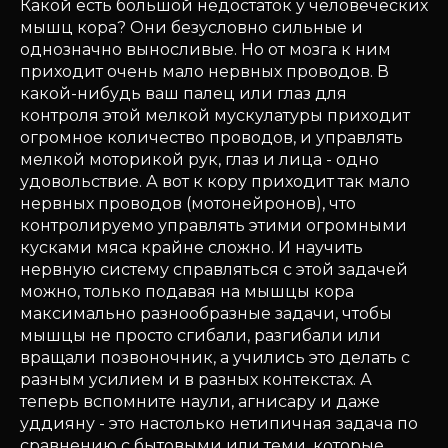
Какой есть большой недостаток у человеческих
мышц кора? Они безусловно сильные и
однозначно выносливые. Но от мозга к ним
приходит очень мало нервных проводов. В
какой-нибудь ваш палец или глаз для
контроля этой мелкой мускулатуры приходит
огромное количество проводов, и управлять
мелкой моторикой рук, глаз и лица - одно
удовольствие. А вот к кору приходит так мало
нервных проводов (мотонейронов), что
контролируемо управлять этими огромными
кусками мяса крайне сложно. И научить
нервную систему справляться с этой задачей
можно, только подавая на мышцы кора
максимально разнообразные задачи, чтобы
мышцы не просто сгибали, разгибали или
вращали позвоночник, а учились это делать с
разным усилием и в разных контекстах. А
теперь вспомните наули, агнисару и даже
уддияну - это настолько нетипичная задача по
сравнению с бытовыми или теми, которые