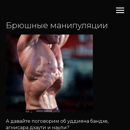
Брюшные манипуляции
А давайте поговорим об уддияна бандхе,
агнисара дхаути и наули?