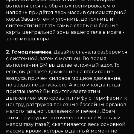
выполняются на обычных тренировках, что
напрячь придётся весь массив сенсомоторной
коры. Заодно тем и уточнить, дополнить и
систематизировать самые слепые и бедные
карты центральной зоны вашего тела в мозге -
зоны мышц кора.
2. Гемодинамика.
Давайте сначала разберёмся
с системной, затем с местной. Во время
выполнения БМ вы делаете ложный вдох. То
есть, вы делаете движение на втягивание
воздуха, причём силовое мощное движение,
но воздух не запускаете. А кого и когда тогда
приглашаете? Вы притягиваете этим
движением всю кровь и лимфу с периферии к
центру, разгружая венозные бассейны органов
малого таза, ног, селезёнки и печени. Всем
этим структурам это очень полезно! В ногах и
малом тазу (тазе?) скапливается весь основной
массив крови, которая в данный момент не