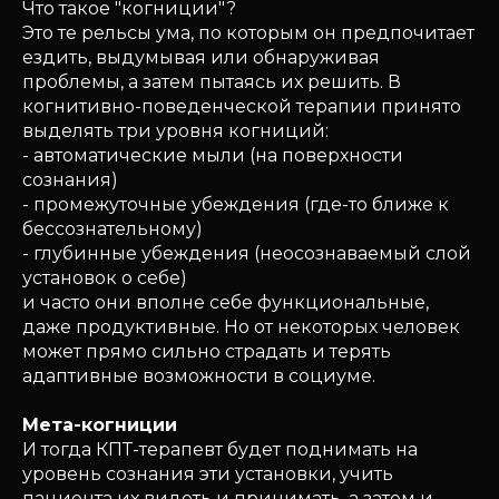
Что такое "когниции"?
Это те рельсы ума, по которым он предпочитает
ездить, выдумывая или обнаруживая
проблемы, а затем пытаясь их решить. В
когнитивно-поведенческой терапии принято
выделять три уровня когниций:
- автоматические мыли (на поверхности
сознания)
- промежуточные убеждения (где-то ближе к
бессознательному)
- глубинные убеждения (неосознаваемый слой
установок о себе)
и часто они вполне себе функциональные,
даже продуктивные. Но от некоторых человек
может прямо сильно страдать и терять
адаптивные возможности в социуме.
Мета-когниции
И тогда КПТ-терапевт будет поднимать на
уровень сознания эти установки, учить
пациента их видеть и принимать, а затем и