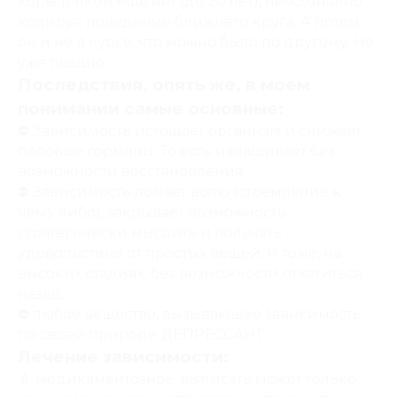
коры толком ещё нет (до 20 лет), неосознанно
копируя поведение ближнего круга. А потом
он и не в курсе, что можно было по другому. Но
уже поздно.
Последствия, опять же, в моем
понимании самые основные:
⛔️ Зависимость истощает организм и снижает
половые гормоны. То есть изнашивает без
возможности восстановления.
⛔️ Зависимость ломает волю (стремление к
чему либо), закрывает возможность
стратегически мыслить и получать
удовольствие от простых вещей. И тоже, на
высоких стадиях, без возможности откатиться
назад.
⛔️ любое вещество, вызывающее зависимость,
по своей природе ДЕПРЕССАНТ.
Лечение зависимости:
💉 медикаментозное, выписать может только