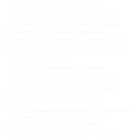
мне интересно, поэтому напишу о тех
причинах, которые удивили лично меня:
Причина, озвучиваемая всеми, чьи труды я
изучала и самая частая - человек
не умеет
справляться со своим напряжением,
заполнить пустоту, получить удовольствие от
жизни, и вещество в данном случае - это уход
от реальности туда, где напряжения и пустоты
нет, а удовольствие - есть.
Еще причина:
особенность психики
-
гипертрофированное чувство вины, стыда
(стыд может маскироваться тревогой). Не
важно, откуда они взялись, но они так жрут
человека, что он топит их в бутылке/
закуривает/(подставить свое).
И ещё:
предрасположенность
, умноженная на
позитивное подкрепление от значимых
старших. Иногда человек становится
зависимым тогда, когда и префронтальной