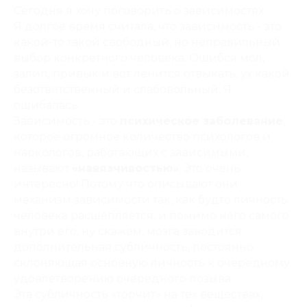
Сегодня я хочу поговорить о зависимостях.
Я долгое время считала, что зависимость - это
какой-то такой свободный, но неправильный
выбор конкретного человека. Ошибся мол,
залип, привык и вот ленится отвыкать, ух какой
безответственный и слабовольный. Я
ошибалась.
Зависимость - это
психическое заболевание
,
которое огромное количество психологов и
наркологов, работающих с зависимыми,
называют
«навязчивостью»
. Это очень
интересно! Потому что описывают они
механизм зависимости так, как будто личность
человека расщепляется, и помимо него самого
внутри его, ну скажем, мозга заводится
дополнительная субличность, постоянно
склоняющая основную личность к очередному
удовлетворению очередного позыва.
Эта субличность «торчит» на тех веществах,