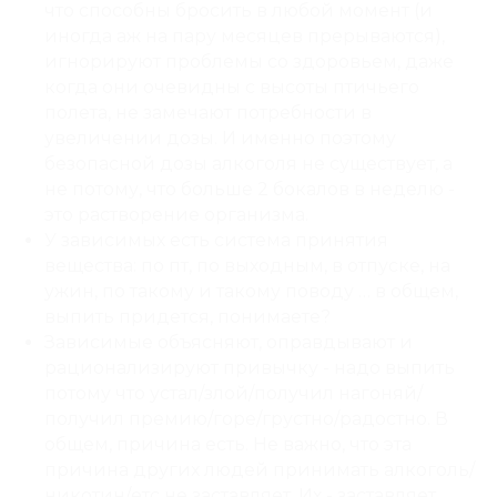
что способны бросить в любой момент (и
иногда аж на пару месяцев прерываются),
игнорируют проблемы со здоровьем, даже
когда они очевидны с высоты птичьего
полета, не замечают потребности в
увеличении дозы. И именно поэтому
безопасной дозы алкоголя не существует, а
не потому, что больше 2 бокалов в неделю -
это растворение организма.
У зависимых есть система принятия
вещества: по пт, по выходным, в отпуске, на
ужин, по такому и такому поводу … в общем,
выпить придется, понимаете?
Зависимые объясняют, оправдывают и
рационализируют привычку - надо выпить
потому что устал/злой/получил нагоняй/
получил премию/горе/грустно/радостно. В
общем, причина есть. Не важно, что эта
причина других людей принимать алкоголь/
никотин/етс не заставляет. Их - заставляет.