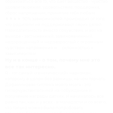
образоваться все то, что дает вещество - чувство
удовлетворения, удовольствие, поддержка,
сброс напряжения, принятие тебя любым.
👨‍👩‍👧‍👦 90% зависимостей происходит от того,
что родители не поддерживают своих детей.
Назидательность вместо сочувствия, и вот на
выходе - застыженный, завиноваченный,
недорощенный и недовзрослый с огромным
чувством напряжения и … склонностью к
зависимостям.
Ну и в конце - о том, почему мне это
все так интересно.
Я - тот самый «генетический» наркоман,
которому в целом без разницы, на чем торчать.
Дофаминовая система моего мозга - это
гиперчувствительный на побуждение и
получение награды датчик. И начиналось всё
ровно так, как и у всех - в молодости и со всего,
что только можно было попробовать.