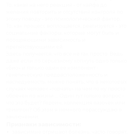
То, какая на него реакция - от кайфа до
желания повторить и отсутствия контроля по
этому поводу - это психологический фактор.
То, как процесс воплощается, реализуется - это
социальные факторы, которые могут быть и
поощряющими зависимость и
препятствующими ей.
Здесь получается, что все не так просто. Ведь
даже если по серьезному копнуть одно только
«био» и только один ее компонент -
генетическую предрасположенность и
наследуемость, можно понять, что в некоторых
случаях человек «торчать» на чем-то ну просто
обречен по жизни … Один тут только вопрос -
что это будет? Героин, коллекция вазочек или
триатлон? Об этом я немного порассуждаю в
заключении.
Признаки зависимости:
зависимые отрицают болезнь, часто говорят,