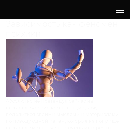
Зависимость как феномен
психики
Абсолютно не претендуя сейчас на
психологические компетенции, хочу
поделиться своими мыслями и материалами
по поводу одной из тем, которые на поприще
психологии мне очень и очень интересны.