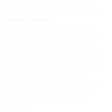
Мам, пап, без паники, это было давно и все
позади 🤗
Что спасло от алкоголизма и прочих
радостей жизни?
Знание о том, что есть дофамин дешевый, а
есть - дорогой.
Я могу получить кайф от бутылки вина, могу - от
интенсивного бега или особо забористой
задержки дыхания, могу от классного текста,
который я написала и который зашел
читающим, могу провести семинар так, чтобы
кайфанули и вздрогнули все! А могу отчитать
целый курс на несколько месяцев по
физиологии ЗОЖ простым языком и в
благотворительных целях. Оцените, по какой
кривой растет ощущение кайфа!
А ещё я это все ясно вижу в ежедневных
медитациях. На том и держимся 💪🏻🔥
А вы на чем?
Ксения Шатская