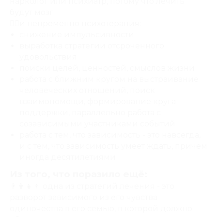
нарколог или психиатр, потому что лечить
будут мозг.
🧑‍⚕️и непременно психотерапия:
снижение импульсивности
выработка стратегии отсроченного
удовольствия
поиски целей, ценностей, смыслов жизни
работа с ближним кругом на выстраивание
человеческих отношений, поиск
взаимопомощи, формирование круга
поддержки, параллельно работа с
созависимыми участниками событий
работа с тем, что зависимость - это навсегда,
и с тем, что зависимость умеет ждать, причем
иногда десятилетиями
Из того, что поразило ещё:
👨‍👩‍👧‍👦 одна из стратегий лечения - это
разворот зависимого из его чувства
одиночества в его семью, в которой должно