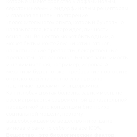
которые имеют сродство к дофаминовым,
серотониновым и эндорфиновым рецепторам,
и главная ее цель - повторение
«положительного» опыта, который буквально
навязывается, как сверхидея, личности
основной. Вещество может быть одним, а
может быть и коктейль: никотин, этанол,
наркотические препараты, лекарственные
препараты - это основное. Бывает зависимость
и не химическая, например, игровая. А
механизм будет тот же - требование повторить
опыт, который так легко и так высоко
поднимает дофамин и эндорфины.
Как и любая другая болезнь, зависимость не
рассматривается современной доказательной
парадигмой вне концепции био-психо-
социальной модели, поэтому
вышеобсуждаемое вещество никогда не
виновато само по себе и на все 100%.
Вещество - это биологический фактор.