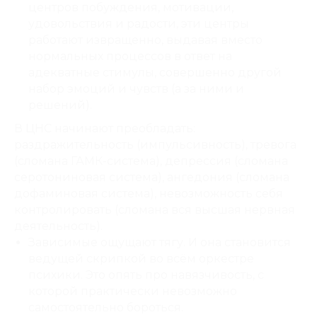
центров побуждения, мотивации,
удовольствия и радости, эти центры
работают извращенно, выдавая вместо
нормальных процессов в ответ на
адекватные стимулы, совершенно другой
набор эмоций и чувств (а за ними и
решений).
В ЦНС начинают преобладать:
раздражительность (импульсивность), тревога
(сломана ГАМК-система), депрессия (сломана
серотониновая система), ангедония (сломана
дофаминовая система), невозможность себя
контролировать (сломана вся высшая нервная
деятельность).
Зависимые ощущают тягу. И она становится
ведущей скрипкой во всём оркестре
психики. Это опять про навязчивость, с
которой практически невозможно
самостоятельно бороться.