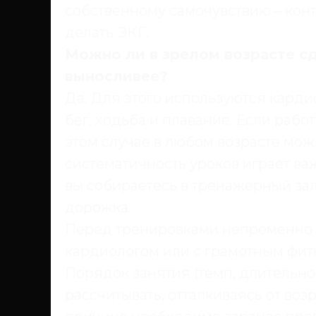
собственному самочувствию – конт
делать ЭКГ.
Можно ли в зрелом возрасте сд
выносливее?
Да. Для этого используются карди
бег, ходьба и плавание. Если работ
этом случае в любом возрасте мож
систематичность уроков играет ва
вы собираетесь в тренажерный зал
дорожка.
Перед тренировками непременно 
кардиологом или с грамотным фит
Порядок занятия (темп, длительно
рассчитывать, отталкиваясь от воз