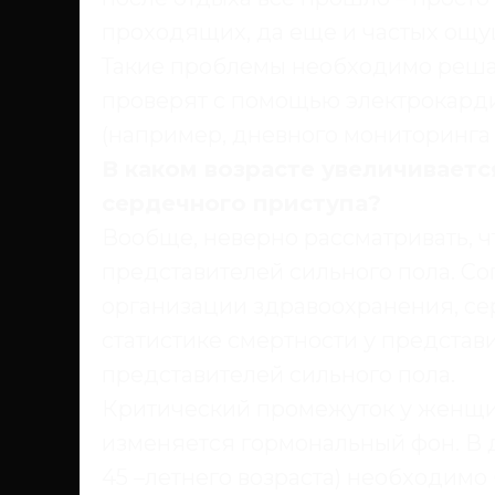
проходящих, да еще и частых ощу
Такие проблемы необходимо решат
проверят с помощью электрокард
(например, дневного мониторинга 
В каком возрасте увеличиваетс
сердечного приступа?
Вообще, неверно рассматривать, чт
представителей сильного пола. С
организации здравоохранения, се
статистике смертности у представи
представителей сильного пола.
Критический промежуток у женщин
изменяется гормональный фон. В 
45 –летнего возраста) необходимо