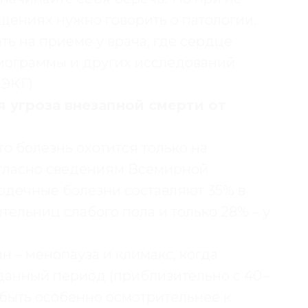
щениях нужно говорить о патологии.
ь на приеме у врача, где сердце
иограммы и других исследований
ЭКГ).
я угроза внезапной смерти от
о болезнь охотится только на
огласно сведениям Всемирной
рдечные болезни составляют 35% в
тельниц слабого пола и только 28% – у
 – менопауза и климакс, когда
данный период (приблизительно с 40–
 быть особенно осмотрительнее к