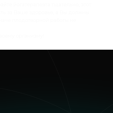
айте йогатерапевта тщательно, этот
сть за Ваше здоровье, а Вы должны
иначе плодотворной работы не
воему организму!