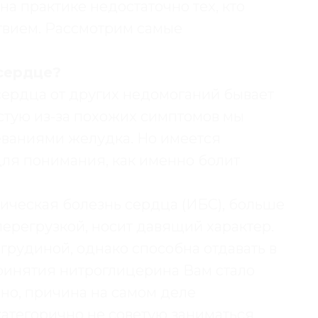
на практике недостаточно тех, кто
твием. Рассмотрим самые
 сердце?
сердца от других недомоганий бывает
стую из-за похожих симптомов мы
еваниями желудка. Но имеется
ля понимания, как именно болит
ическая болезнь сердца (ИБС), больше
ерегрузкой, носит давящий характер.
 грудиной, однако способна отдавать в
принятия нитроглицерина Вам стало
ьно, причина на самом деле
категорично не советую заниматься