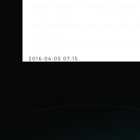
эффективно восстановиться, выбир
человек будет нести ответственно
будете доверять ему полностью, 
получится!
Будьте здоровы и внимательны к с
Ксения Шатская
2016-04-05 07:15