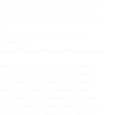
ае если практически никаких симптомов
ом в категорию риска вы попадаете не
дственности, но в том числе и если вы
рин.
ны чаще других прислушиваться к
проверять его.
трепещет на протяжении нескольких
зраста, пола и жизненных условий. В
я в целом пару секунд, а ваш образ
о для Вас это уже норма. Подобное
ериального давления, воздействия
тствия физической перегрузки. Дайте
тесь и будьте к себе внимательны, если
 начинайте себя беречь! Но при не