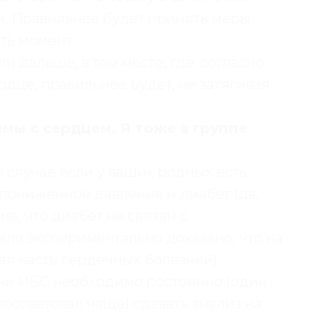
. Правильнее будет принять меры
ть момент.
и дальше, в том месте, где, согласно
дце, правильнее будет, не затягивая
мы с сердцем. Я тоже в группе
 в случае если у ваших родных есть
пониженное давление и диабет (да,
, что диабет не связан с
ло экспериментально доказано, что на
я часть сердечных болезней).
и ИБС необходимо постоянно (один
 посоветовал чаще) сдавать анализ на