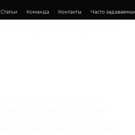
Статьи
Команда
Контакты
Часто задаваемы
 и здоровье сердца
а 1ой позиции в списке основных
сударствах. На теоретическом уровне
о необходимо заниматься спортом,
овершенствовать режимы сна и отдыха