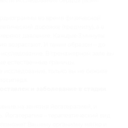
вести исследования сердца (ВЭМ-
ардиограммы во время физической
летический дорожке (тредмилу), а в
змеряют давление. Каждые 3 минуты
я возрастают. И таким образом – до
т исследование. В тренажерном зале вы
ые естественные границы.
е исследование, только вы не бежите
лосипеда.
поставлен и заболевание в стадии
ение на занятия йогатерапией, и
. Йогатерапия – терапевтический вид
й поможет Вашему организму мягко и