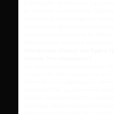
ВЭМ-пробу – в том числе и в случ
вы за собой не наблюдали. При эт
только из-за некачественной насле
курите, или у вас повышен холесте
Независимо от возраста, вы обяза
собственному сердцу и ежегодно 
Иногда мое сердце как будто 
секунд. Это нормально?
Все находится в зависимости от во
случае если такое ощущение длитс
жизни близок к авральному – личн
происходит из-за увеличения арт
стресса, приема алкоголя и прису
себе пару недель отдыха, расслабь
после отдыха все прошло – просто