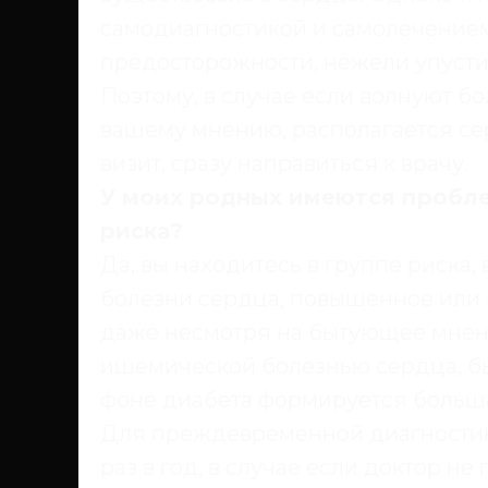
самодиагностикой и самолечением
предосторожности, нежели упусти
Поэтому, в случае если волнуют бол
вашему мнению, располагается сер
визит, сразу направиться к врачу.
У моих родных имеются пробле
риска?
Да, вы находитесь в группе риска,
болезни сердца, повышенное или 
даже несмотря на бытующее мнение
ишемической болезнью сердца, бы
фоне диабета формируется больша
Для преждевременной диагностик
раз в год, в случае если доктор не