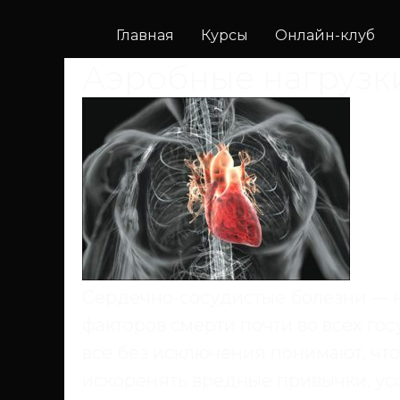
Главная
Курсы
Онлайн-клуб
Аэробные нагрузки
Сердечно-сосудистые болезни — н
факторов смерти почти во всех го
все без исключения понимают, чт
искоренять вредные привычки, ус