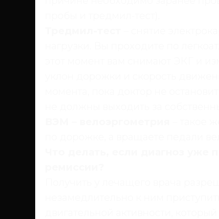
причине необходимо заранее про
пробы и тредмил-тест).
Тредмил-тест
– снятие электрок
нагрузки. Вы проходите по легкоат
этот момент вам снимают ЭКГ и и
уклон дорожки и скорость движени
момента, пока доктор не останови
не должны выходить за собственн
ВЭМ – велоэргометрия
– такое ж
по дорожке, а вращаете педали ве
Что делать, если диагноз уже 
ремиссии?
Получить у лечащего врача разреш
незамедлительно к ним приступить
двигательной активности, которы