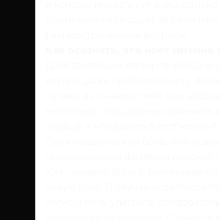
и контролировать питание, однако 
тщательно наблюдает за самочувс
распространенные вопросы.
Как осознать, что ноет именно
Действительно, отличить болезнь 
трудно даже профессионалу. Зача
путаем их с невралгией или забол
несколько специальных приемов д
сердце и что делать в этот момент.
Стенокардическая боль, или ишем
провоцируется физиологической п
Как правило, боль ограничивается
левую руку. В случае если после 
легче и боль улеглась, следовател
существовала в сердце. Однако я 