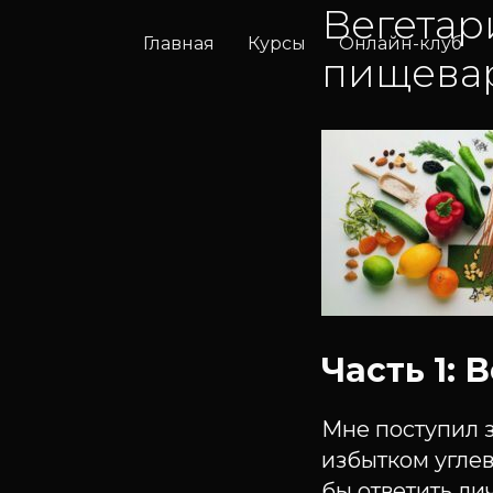
Вегетар
Главная
Курсы
Онлайн-клуб
пищева
Часть 1:
Мне поступил з
избытком углев
бы ответить лич