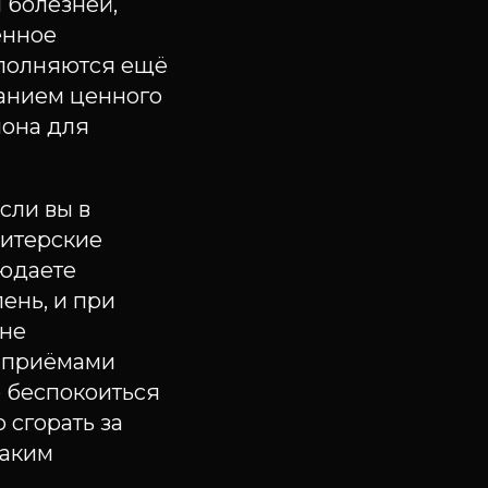
 болезней,
енное
ополняются ещё
жанием ценного
иона для
сли вы в
дитерские
людаете
ень, и при
(не
 приёмами
о беспокоиться
 сгорать за
каким