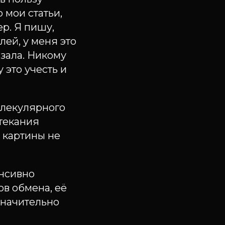
 мои статьи,
ер. Я пишу,
лей, у меня это
азала. Никому
 это учесть и
олекулярного
текания
 картины не
енсивно
в обмена, её
значительно