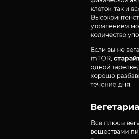
физической ак
клеток, так и 
Высокоинтенст
утомлением мо
количество упо
Если вы не вега
mTOR,
старай
одной тарелке
хорошо разбав
течение дня.
Вегетари
Все плюсы вега
веществами пи