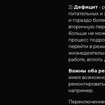
2)
Дефицит
- 
питательных и 
и гораздо боле
вторичную пере
больше не мож
процесс подро
перейти в реж
жизнедеятельн
работе, вплоть 
Важны оба р
имея возможнос
ремонтироватьс
например.
Переключение