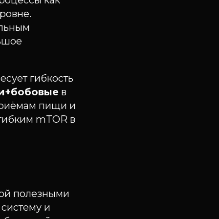
роцессы как
уровне.
ельным
льшое
ресует гибкость
ки+бобовые
в
приёмам пищи и
 гибким mTOR в
той полезными
 систему и