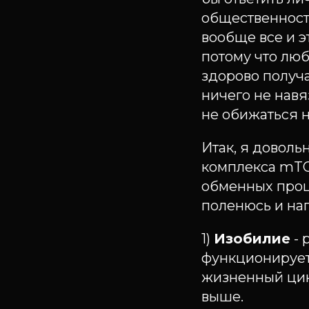
общественности
вообще все и э
потому что люб
здорово получа
ничего не навя
не обижаться н
Итак, я довол
комплекса mTO
обменных проце
поленюсь и нап
1)
Изобилие
- 
функционирует
жизненный цикл
выше.