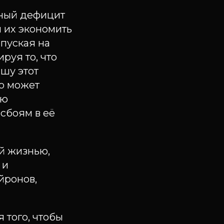
нный дефицит
я их экономить
 пуская на
руя то, что
шу этот
ко может
ую
сбоям в её
ой жизнью,
 и
йронов,
я того, чтобы