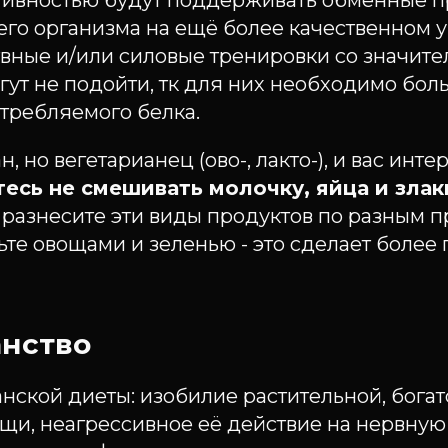
тивностью будут поддерживать обменные п
всего организма на ещё более качественном 
вные и/или силовые тренировки со значит
гут не подойти, тк для них необходимо бо
требляемого белка.
н, но вегетарианец (ово-, лакто-), и вас инте
тесь не смешивать молочку, яйца и зла
, разнесите эти виды продуктов по разным 
ьте овощами и зеленью - это сделает более
анство
нской диеты: изобилие растительной, бога
щи, неагрессивное её действие на нервную