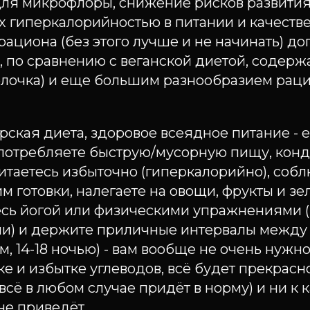
для микрофлоры, снижение рисков развития
 гиперкалорийностью в питании и качеств
рациона (без этого лучше и не начинать) д
 по сравнению с веганской диетой, содер
молочка) и еще большим разнообразием рац
кая диета, здоровое всеядное питание - е
потребляете быструю/мусорную пищу, кон
итаетесь избыточно (гиперкалорийно), соб
 готовки, налегаете на овощи, фрукты и зел
есь йогой или физическими упражнениями 
и) и держите приличные интервалы между
м, 14-18 ночью) - вам вообще не очень нужн
ке и избытке углеводов, всё будет прекрасно
 всё в любом случае придёт в норму) и ни к 
не приведёт.