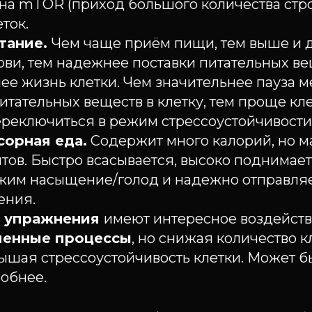
 на mTOR (приход большого количества стр
ток.
тание.
Чем чаще приём пищи, тем выше и 
ови, тем надежнее поставки питательных вещ
ее жизнь клетки. Чем значительнее пауза 
итательных веществ в клетку, тем проще кл
реключиться в режим стрессоустойчивости
сорная еда.
Содержит много калорий, но м
ов. Быстро всасывается, высоко поднимает
жим насыщение/голод и надежно отправляет
ения.
 упражнения
имеют интересное воздейст
менные процессы
, но снижая количество к
ышая стрессоустойчивость клетки. Может бы
обнее.