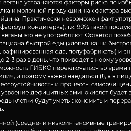
 вегана устраняются факторы риска по изб
лка и молочной продукции, как фактора вы
йцина. Практически невозможен факт упо
фастфуд, кондитерка), т.к. 90% такой прод
а веганы это не употребляют. Остаётся поза
рациона быстрой еды (хлопья, каши быстро
 рафинированная еда, полуфабрикаты) и сн
 2-3 раз в день, что приведёт в норму уров
можность ГИБКО переключаться во время
лия, и поэтому важно наедаться (!), а в пищ
стрессоустойчивость и процессы самоочищен
и усвоение дефицитных аминокислот будет 
ведь клетки будут уметь экономить и перера
ь.
ной (средне- и низкоинтенсивные трениров