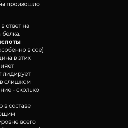
бы произошло
в ответ на
 белка.
ислоты
особенно в сое)
ина в этих
лияет
ут лидирует
 в слишком
ние - сколько
о в составе
ующим
уровне всего