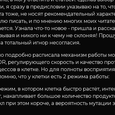
, я сразу в предисловии указываю на то, что
та тоже, не носят рекомендательный характ
лю писать, и по мнению многих моих читате
ется. Узнала что-то новое - пришла и расск
зывая и никого ни к чему не склоняя! Прошу
а тотальный игнор несогласия.
ьно подробно расписала механизм работы м
R, регулирующего скорость и качество про
ссов в клетке. Но для полноты восприятия
омню, что у клетки есть 2 режима работы:
режим, в котором клетка быстро растёт, инт
, накапливает большое количество продукто
 при этом короче, а вероятность мутации 