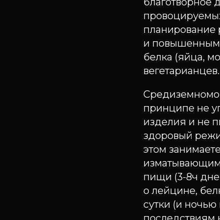
благотворное 
провоцируемых
планирование 
и повышенным,
белка (яйца, 
вегетарианцев.
Средиземноморс
принципе не у
изделия и не п
здоровый режим
этом занимает
изматывающим
пищи (3-8ч дне
о лейцине, бел
сутки (и ночью
последствиям 