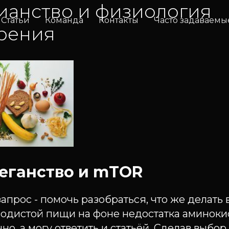
ианство и физиология
Статьи
Команда
Контакты
Часто задаваемы
рения
 Веганство и mTOR
апрос - помочь разобраться, что же делать 
одистой пищи на фоне недостатка аминокис
но, а могу ответить и статьёй. Сделав выбор