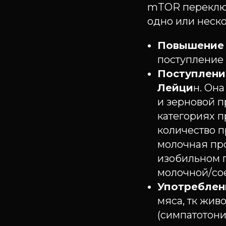
mTOR переключ
одно или неско
Повышение 
поступление 
Поступлени
Лейци
н. Она
и зерновой п
категориях п
количество п
молочная пр
изобильном п
молочной/со
Употреблен
мяса, тк жи
(симпатотони