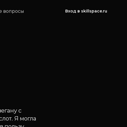
е вопросы
Вход в skillspace.ru
вегану с
лот. Я могла
 в пользу