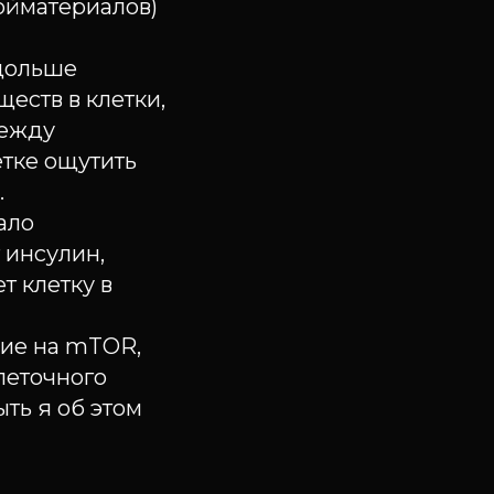
ойматериалов)
дольше
еств в клетки,
между
етке ощутить
.
ало
 инсулин,
 клетку в
вие на mTOR,
леточного
ть я об этом