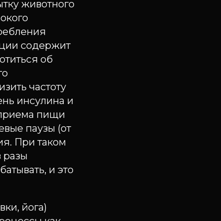
ытку животного
сокого
требления
укции содержит
ботиться об
го
изить частоту
ень инсулина и
 приема пищи
евые паузы (от
ия. При таком
в разы
батывать, и это
ки, йога)