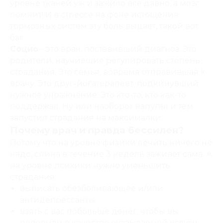
уровне тканей уж и зажило все давно, а мозг
помнит! И в стрессе на фоне истощения
тормозных систем эту боль выдает, такой вот
баг.
Социо
- это врач, поставивший диагноз. Это
родители, научившие регулировать степень
страдания. Это семья, вовремя отправившая к
врачу. Это друг-йогатерапевт, подкинувший
нужное упражнение. Это кто-то, кто как-то
поддержал. Ну или наоборот напугал и тем
запустил страдания на максималки.
Почему врач и правда бессилен?
Потому что на уровне физики лечить ничего не
надо, спина в течение 3 недель заживет сама. А
на уровне психики нужно уменьшить
страдания:
выписать обезболивающее и/или
антидепрессанты
взять с вас побольше денег, чтобы вы
поверили в качество оказываемой услуги