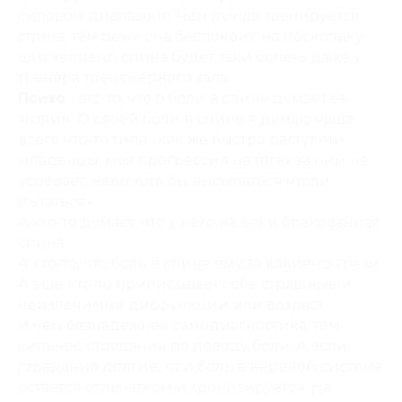
силовом диапазоне. Чем лучше тренируется
спина, тем реже она беспокоит, но поскольку
шит хеппенс, спина будет таки болеть даже у
тренера тренажерного зала.
Психо
- это то, что о боли в спине думает ее
хозяин. О своей боли в спине я думаю чаще
всего что-то типа «как же быстро растут эти
младенцы, моя прогрессия на тягах за ним не
успевает, надо хотя бы высыпаться чтоли
пытаться».
А кто-то думает, что у него на веки бракованная
спина.
А кто-то, что боль в спине ему за какие-то грехи.
А ещё кто-то приписывает себе страшные и
неизлечимые дисфункции или возраст …
И чем безнадежнее самодиагностика, тем
сильнее страдания по поводу боли. А если
страдания долгие, то и боль в нервной системе
остаётся отпечатком и хронизируется. На