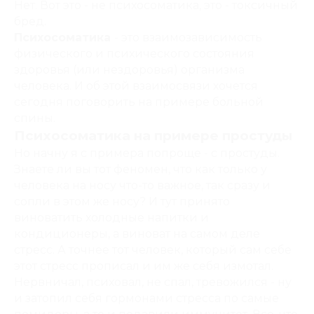
Нет. Вот это - не психосоматика, это - токсичный
бред.
Психосоматика
- это взаимозависимость
физического и психического состояния
здоровья (или нездоровья) организма
человека. И об этой взаимосвязи хочется
сегодня поговорить на примере больной
спины.
Психосоматика на примере простуды
Но начну я с примера попроще - с простуды.
Знаете ли вы тот феномен, что как только у
человека на носу что-то важное, так сразу и
сопли в этом же носу? И тут принято
виноватить холодные напитки и
кондиционеры, а виноват на самом деле
стресс. А точнее тот человек, который сам себе
этот стресс прописал и им же себя измотал.
Нервничал, психовал, не спал, тревожился - ну
и затопил себя гормонами стресса по самые