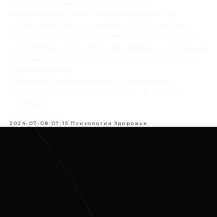
И если проблемы с тревожностью,
катастрофизацией и непереносимостью
фрустрации есть, то работать лучше начать с
них, чем бесконечно бегать по массажистам и
остеопатам, и покупать разнообразные пояса из
собачьей шерсти, которые помогли светкиной
парикмахерше.
Где и как с ними работать? Медитация -
самостоятельно, психотерапия - в хорошей
компании.
Ксения Шатская
2024-07-08 07:15
Психология
Здоровье