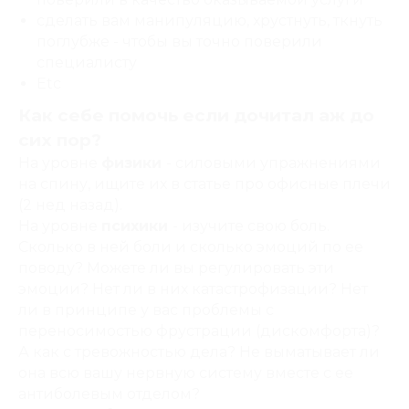
сделать вам манипуляцию, хрустнуть, ткнуть
поглубже - чтобы вы точно поверили
специалисту
Etc
Как себе помочь если дочитал аж до
сих пор?
На уровне
физики
- силовыми упражнениями
на спину, ищите их в статье про офисные плечи
(2 нед назад).
На уровне
психики
- изучите свою боль.
Сколько в ней боли и сколько эмоций по ее
поводу? Можете ли вы регулировать эти
эмоции? Нет ли в них катастрофизации? Нет
ли в принципе у вас проблемы с
переносимостью фрустрации (дискомфорта)?
А как с тревожностью дела? Не выматывает ли
она всю вашу нервную систему вместе с ее
антиболевым отделом?