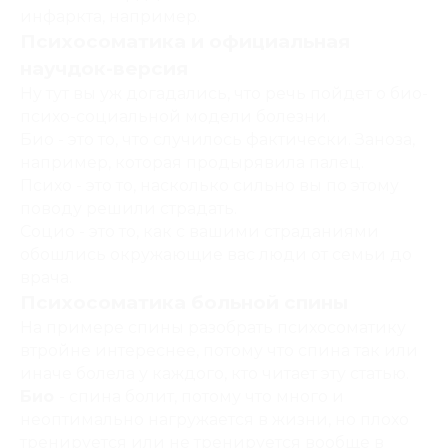
инфаркта, например.
Психосоматика и официальная
научдок-версия
Ну тут вы уж догадались, что речь пойдет о био-
психо-социальной модели болезни.
Био - это то, что случилось фактически. Заноза,
например, которая продырявила палец.
Психо - это то, насколько сильно вы по этому
поводу решили страдать.
Социо - это то, как с вашими страданиями
обошлись окружающие вас люди от семьи до
врача.
Психосоматика больной спины
На примере спины разобрать психосоматику
втройне интереснее, потому что спина так или
иначе болела у каждого, кто читает эту статью.
Био
- спина болит, потому что много и
неоптимально нагружается в жизни, но плохо
тренируется или не тренируется вообще в