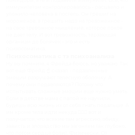
помидоры, а те и подавили иммунитет. Все, что
иммунитетом контролировалось - расцвело и
уложило человека в постель. Он грешит на
мороженое, а грешить надо на тревоженное -
на свое тревожное мышление, которое покоя
не даёт телу. И вот тревожность, терзающая
организм до болячек - это и есть
психосоматика.
Психосоматика с тз психоанализа
Ну вы помните, я Фрейда боюсь, но уважаю. Так
вот ещё Фрейд ☝️ сказал - подавленные
эмоции разрушают телесную оболочку. А
почему они подавляются? Потому что
испытывать сложные эмоции ещё нужно уметь.
Если в детстве мама с папой не научили,
будешь всю жизнь их от себя гнать подальше. А
им кроме тела идти некуда 🤷🏼‍♀️ вот и
получается, что всякие там агрессию, обиду,
зависть и злорадство мы загоняем так глубоко,
что потом сердце болит. Физически. От