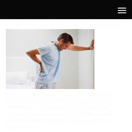
Что такое «психосоматика»?
Психосоматика - это когда у вас болит под
лопаткой, потому что вы в обиде на папу, и
ноют колени из-за вашей же гордыни на
мужчин (правая) и женщин (левая). А много
будете обижаться в принципе - умрете от
онкологии.