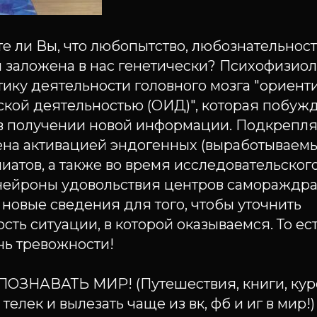
те ли Вы, что любопытство, любознательность
 заложена в нас генетически? Психофизиол
тику деятельности головного мозга "ориент
ской деятельностью (ОИД)", которая побуж
в получении новой информации. Подкреп
на активацией эндогенных (выработываем
иатов, а также во время исследовательско
нейроны удовольствия центров самораждр
новые сведения для того, чтобы уточнить
ть ситуации, в которой оказываемся. То ест
нь тревожности!
 ПОЗНАВАТЬ МИР! (Путешествия, книги, кур
елек и вылезать чаще из вк, фб и иг в мир!)