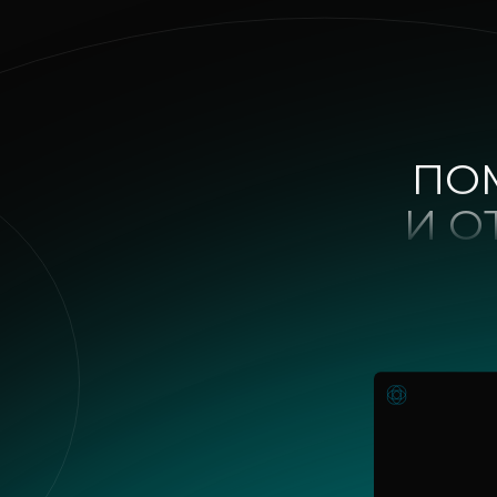
ПО
И О