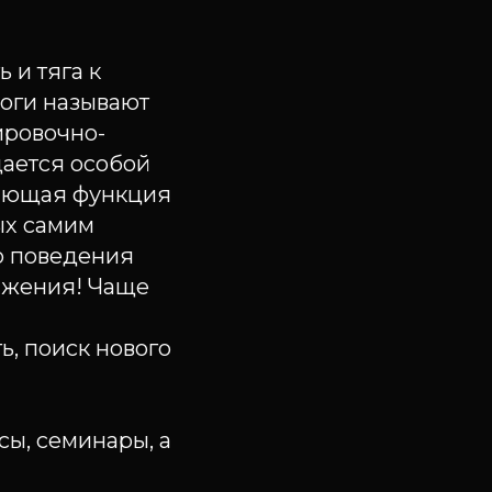
 и тяга к
оги называют
ировочно-
дается особой
ляющая функция
ых самим
го поведения
ажения! Чаще
ь, поиск нового
сы, семинары, а