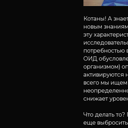
Котаны! А знае
новым знаниям
эту характерис
исследователь
потребностью 
ОИД обусловле
организмом) оп
активируются 
всего мы ищем 
неопределеннос
снижает урове
Что делать то?
еще выбросить т