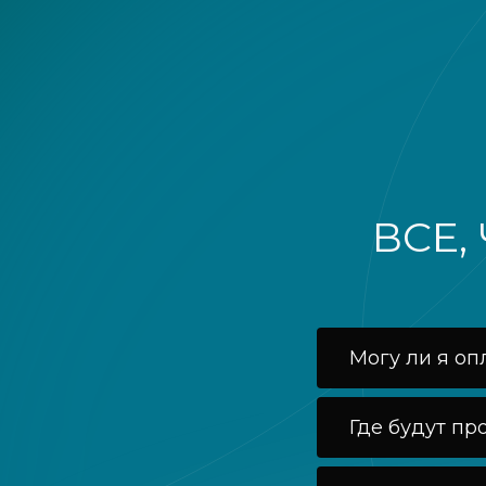
ВСЕ,
Могу ли я оп
Где будут пр