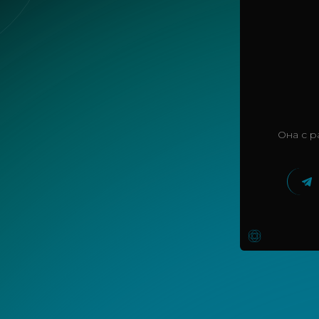
Она с р