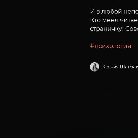
И в любой неп
Кто меня читае
страничку! Сов
#психология
Ксения Шатска
2017-09-20 07:15