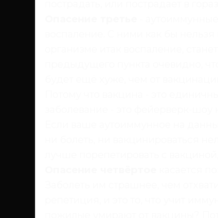
пострадать, или пострадает в гор
Опасение третье
- аутоиммунные
воспаление. С ними как бы нельзя 
организме итак воспаление, стане
предыдущего пункта очевидно, что
будет ещё хуже, чем от вакцинаци
Потому что вакцина - это единичны
заболевание - это фейерверк-шоу 
Если ваше аутоиммунное на данный
ни болеть, ни вакцинироваться нель
лучше порепетировать с вакциной, 
Опасение четвёртое
касается по
Заболеть им страшнее, чем отхвати
репетиция, и это то, что учит имм
пожилые умирают от вакцины? Пото