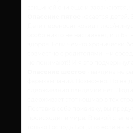
вакциной они ещё и заражаются, ч
Опасение пятое
касается детей.
Дети переносят ковид плюс/минус
особо никто не настаивает, и я бы
здоров. Если чем-то хронически б
совместно с родителями. Ни сосед
не понимают!! И я это подчеркнул
Опасение шестое
- вакцина не ра
фармкампаний. Возможно. Но на д
сдерживания пандемии нет. Люди
сдерживает этот кошмар в тех стр
Поставив себе прививку, вы преду
происходит в мире. В какой степе
только Господь Бог, и то если вы в