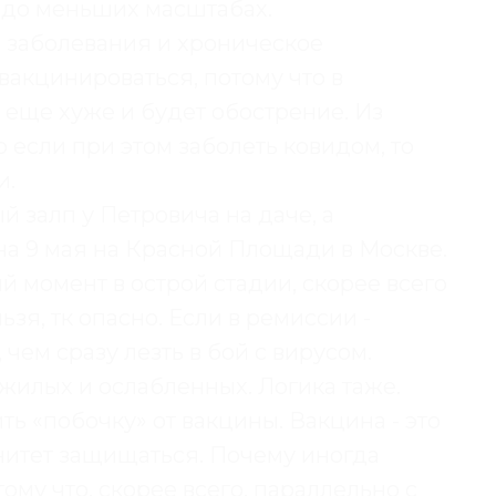
аздо меньших масштабах.
 заболевания и хроническое
вакцинироваться, потому что в
т еще хуже и будет обострение. Из
 если при этом заболеть ковидом, то
и.
й залп у Петровича на даче, а
на 9 мая на Красной Площади в Москве.
 момент в острой стадии, скорее всего
зя, тк опасно. Если в ремиссии -
чем сразу лезть в бой с вирусом.
жилых и ослабленных. Логика таже.
ть «побочку» от вакцины. Вакцина - это
унитет защищаться. Почему иногда
му что, скорее всего, параллельно с