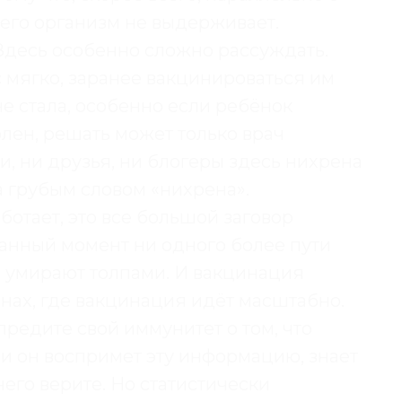
его организм не выдерживает.
 Здесь особенно сложно рассуждать.
 мягко, заранее вакцинироваться им
 не стала, особенно если ребёнок
олен, решать может только врач
и, ни друзья, ни блогеры здесь нихрена
а грубым словом «нихрена».
ботает, это все большой заговор
анный момент ни одного более пути
 умирают толпами. И вакцинация
анах, где вакцинация идёт масштабно.
предите свой иммунитет о том, что
ни он воспримет эту информацию, знает
 него верите. Но статистически