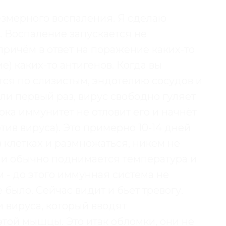
езмерного воспаления. Я сделаю
. Воспаление запускается не
причём в ответ на поражение каких-то
) каких-то антигенов. Когда вы
тся по слизистым, эндотелию сосудов и
ли первый раз, вирус свободно гуляет
ока иммунитет не отловит его и начнёт
тив вируса). Это примерно 10-14 дней
 в клетках и размножаться, никем не
ами обычно поднимается температура и
 - до этого иммунная система не
было. Сейчас видит и бьет тревогу.
и вируса, который вводят
той мышцы. Это итак обломки, они не