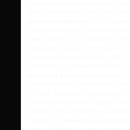
иммунитет вакцинированных граж
предупрежденным, чем у тех, для 
Опасение седьмое
- я тот челов
перенесёт вакцину. Такие есть. Их 
этим числам. Но что известно точн
заразитесь однозначно, прямо 100
Тяжелых ковидных больных 25%, п
доказательно) перенести болезнь 
Опасение восьмое
должно быть у
любой степени. Статистически эт
сегмент. Жировая ткань, особенно
Это воспаление тлеет годами. Кови
взрывоопасность бензина снижает 
И вопрос - а зачем вакцинироватьс
ревакцинироваться тем, кто вакцин