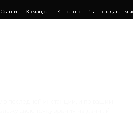
Статьи
Команда
Контакты
Часто задаваемы
у в последней инстанции, и по вашим
зложу свою точку зрения на данный