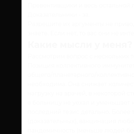
Превентивщики и весь остальной л
Доказательники - за.
Разрешите их аргументы не привод
знаете. Если нет, то вас они не инт
Какие мысли у меня?
Рассмотрим вопрос с нескольких т
Позиция коллективного иммунитет
общего/планетарного/коллективно
необходима. Она снижает количес
нагрузку на врачей, в некоторой с
в больницу не уехал и уменьшает
последний тезис детально. Более 
(доказательных), вакцинация любо
пандемичность (меньше людей бол