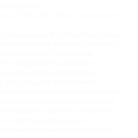
евают вообще).
ого. Здесь всё сложно и здесь много
остава вакцины. В состав разных вакцин
ически активные вещества, причём за
ление тяжмета. Эти вещества
тому предлагается держаться от
чка зрения). Однако, проблема
 у кого нарушена естественная
 имеющие в анамнезе тяжелые поражения
ых и гематоэнцефалического барьера.
 наблюдением врача и к вакцинации
ё то, что содержит вакцина,
, кто вакцинировался, во многом это