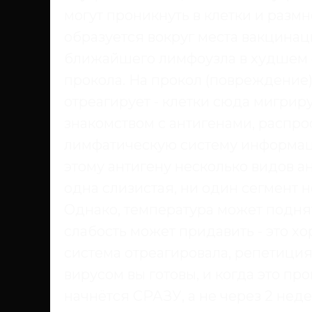
могут проникнуть в клетки и размн
образуется вокруг места вакцинац
ближайшего лимфоузла в худшем с
прокола. На прокол (повреждение
отреагирует - клетки сюда мигрир
знакомством с антигенами, распро
лимфатическую систему информаци
этому антигену несколько видов ан
одна слизистая, ни один сегмент 
Однако, температура может поднят
слабость может придавить - это хо
система отреагировала, репетици
вирусом вы готовы, и когда это пр
начнётся СРАЗУ, а не через 2 недел