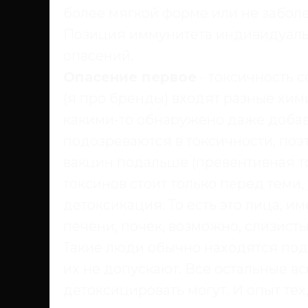
более мягкой форме или не забол
Позиция иммунитета индивидуальн
опасений.
Опасение первое
- токсичность с
(я про бренды) входят разные хим
какими-то обнаружено даже добав
подозреваются в токсичности, поэ
вакцин подальше (превентивная то
токсинов стоит только перед теми,
детоксикация. То есть это лица,
печени, почек, возможно, слизист
Такие люди обычно находятся под
их не допускают. Все остальные вс
детоксицировать могут. И опыт тех