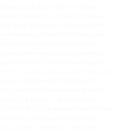
ожиться, да ещё и отёк, который
ии, не пускает эти обломки дальше
лучае, и в лучшем - дальше места
) иммунная система в любом случае
уют, будут заниматься ремонтом,
странением через весь кровоток и
и об этом антигене, производить к
тител, но при этом ни один сосуд, ни
нервной системы не пострадают.
ься, место прокола может болеть,
рошо. Это значит, что иммунная
я состоялась, к заражению настоящим
оизойдёт, производство антител
и, и ничего, опять же, не успеет