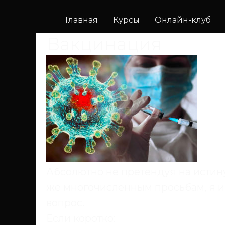
Главная
Курсы
Онлайн-клуб
Вакцинация
Абсолютно не претендуя на истин
же многочисленным просьбам, я и
вопрос.
Если коротко: