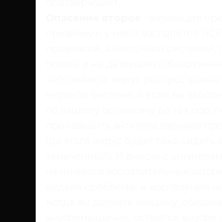
подтверждает.
Опасение второе
- активация чр
прививку и у меня воспалится ВСЁ
прививкой, а иммунной системой, 
тканей и на детекцию (обнаружение
заболеваете, вирус распространяе
нервной системе, и если вы заболе
по вашему организму до тех пор, п
производить антитела (оружие про
(до этого вирус будет тихо сидеть
замеченный). И вместе с антител
начинается воспалительный шторм
видела проблемы, и воспаления не 
Когда вы делаете вакцину, обломк
внутримышечно, остаются внутри э