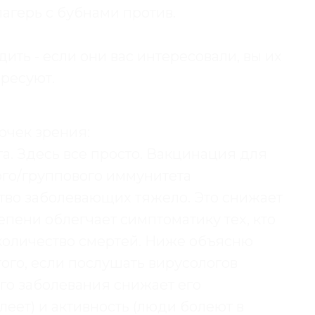
агерь с бубнами против.
ить - если они вас интересовали, вы их
ересуют.
очек зрения:
а. Здесь все просто. Вакцинация для
го/группового иммунитета
тво заболевающих тяжело. Это снижает
тепени облегчает симптоматику тех, кто
 количество смертей. Ниже объясню
того, если послушать вирусологов
го заболевания снижает его
еет) и активность (люди болеют в