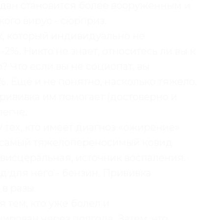
дан становится более вооруженным и
кого вирус - сюрприз.
ек, который индивидуально не
1-2%. Никто не знает, относитесь ли вы к
о? Что если вы не социопат, вы
%. Ещё и не понятно, насколько тяжело.
рививка им помогает (достоверно и
легче.
 тех, кто имеет диагноз «ожирение»
о самый тяжелопереносимый ковид
 висцеральная, источник воспаления.
д для него - бензин. Прививка
в разы.
я тем, кто уже болел и
ирован через полгода. Затем, что