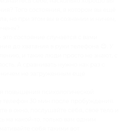
ризнайтесь себе, насколько хорошо вы
ия? Того состояния, в котором вы ещё
ла, но при этом вы в сознании и ничем,
лечены?
- это состояние случается с вами
ия до хватания в руки телефона 😊. У
лению, и такие люди просто не знают, с
ость. А сравнивать нужно как раз с
, ничем не загруженным ещё
ля повышения психологической
те телефон 30 мин после пробуждения.
те в окно, послушайте себя, свое тело и
ь на какой-то, только вам одним
мативайте себя такими вот