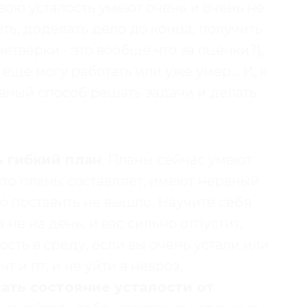
свою усталость умеют очень и очень не
еть, доделать дело до конца, получить
етверки - это вообще что за оценки?),
 еще могу работать или уже умер… И, к
вный способ решать задачи и делать
 гибкий план
. Планы сейчас умеют
, кто планы составляет, имеют нервный
-то поставить не вышло. Научите себя
 не на день, и вас сильно отпустит,
ость в среду, если вы очень устали или
т и пт, и не уйти в невроз.
ать состояние усталости от