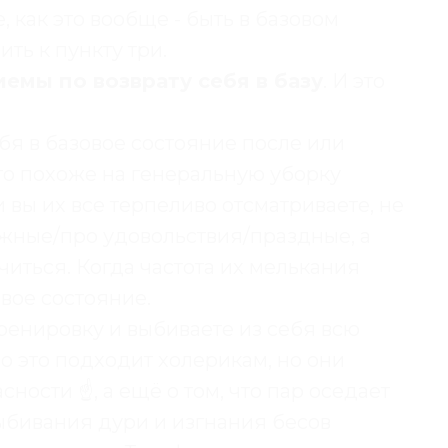
как это вообще - быть в базовом
ть к пункту три.
иемы по возврату себя в базу
. И это
ебя в базовое состояние после или
то похоже на генеральную уборку
и вы их все терпеливо отсматриваете, не
ожные/про удовольствия/праздные, а
иться. Когда частота их мелькания
овое состояние.
ренировку и выбиваете из себя всю
 это подходит холерикам, но они
ости ☝️, а ещё о том, что пар оседает
ыбивания дури и изгнания бесов