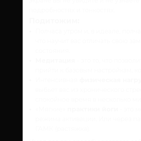
экране вы не увидите и не узнаете 
подробностях и тонкостях.
Подитожим:
Полчаса утром и, в идеале, полч
что научит вас отличать свою за
состояния.
Медитация
- это то, что позво
прийти к базовым настройкам, ко
Интенсивная
физическая нагр
выбьет вас из хронического стре
спокойное время в несколько мин
«Мягкие»
практики йоги
- это 
режима активации. Или через па
ГАМК (растяжка).