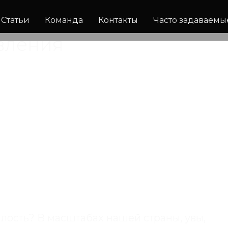
Статьи
Команда
Контакты
Часто задаваемы
вления
алость? В масштабах нашей страны, увы,