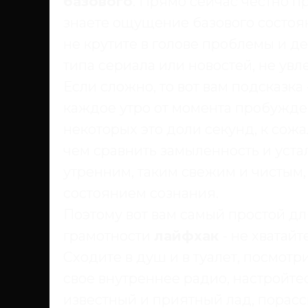
базового
. Прямо сейчас честно п
знаете ощущение базового состоян
не крутите в голове проблемы и де
типа сериала или новостей, не ув
Если сложно, то вот вам подсказка 
каждое утро от момента пробужден
некоторых это доли секунд, к сожа
чем сравнить замыленность и устал
утренним, таким свежим и чистым
состоянием сознания.
Поэтому вот вам самый простой д
грамотности
лайфхак
- не хватай
Сходите в душ и в туалет, посмотри
свое внутреннее радио, настройтес
известный и приятный лад, порасс