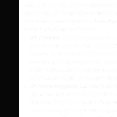
свежепроснувшимися и запомните, 
состоянии. И тогда можно переходи
В-третьих, с вами должны быть
пр
могут быть приемы 3 видов:
От головы
. Здесь вы вводите с
вовремя практики медитации. Э
головы - сначала мыслей много, 
вовлекаясь, сортируете на трев
затем разрешаете мыслям законч
уменьшается, вас укутывает баз
От тела бодрые.
Вы идёте на т
дурь мышечным огнём. Особенно
должны помнить о травмобезопасн
долго, поэтому после периода в