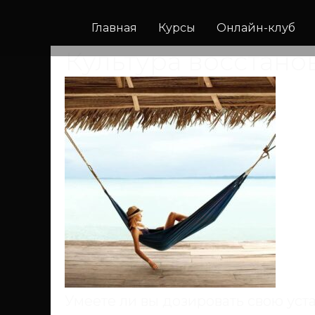
Главная
Курсы
Онлайн-клуб
Культура восстано
Умеете ли вы дозировать свою уст