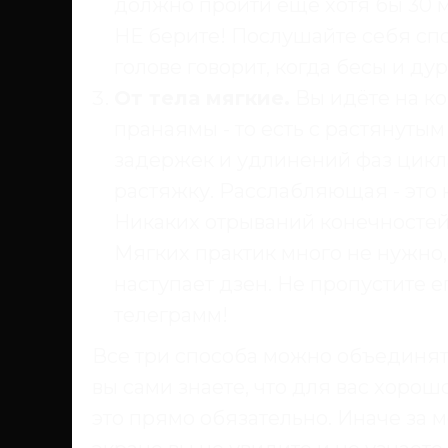
должно пройти ещё хотя бы 30 м
НЕ берите! Послушайте себя спок
голове говорит, когда бесы и ду
От тела мягкие.
Вы идёте на ко
пранаямы - то есть с растянуты
задержек и удлинений фаз цикл
растяжку. Расслабляющая - это 
Никаких отрываний конечностей 
Мягких практик много не нужно,
наступает дзен. Не пропустите 
телеграмм!
Все три способа можно объединять
вы сами знаете, что для вас хорошо
это прямо обязательно. Иначе за м