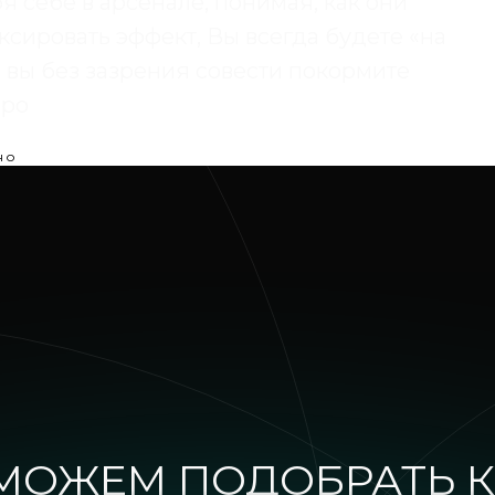
я себе в арсенале, понимая, как они
ксировать эффект, Вы всегда будете «на
то вы без зазрения совести покормите
про
но
МОЖЕМ ПОДОБРАТЬ К