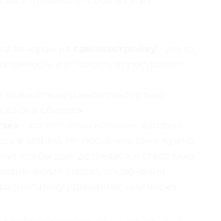
самого главного - себя во всех
аса вечером на
самонастройку
- это то,
мыленность и усталость от ресурсного
лит сознательно и интеллектуально
гда они сбились.
узка
- это тот «клин клином», который
сса в острый. Но после нее тоже нужно
ут, чтобы дым рассеялся и стало тихо.
механический способ отключения
расимпатику (пранаямы) или через