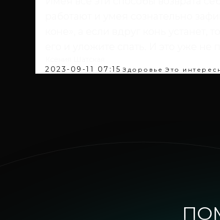
Имея все эти способы возврата себ
работают и умея сознательно зафи
коне», а если вдруг конь устанет, 
его и уложите спать. И это уже не 
Ксения Шатская
2023-09-11 07:15
Здоровье
Это интерес
ПО