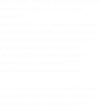
инут покоя. Телефон в это время в руки
ойного, интересно же, кто там в
рь молчат?
врик и делаете там парасимпатические
м дыхательным циклом, но без сложных
а. Или идёте делать расслабляющую
когда вам приятно и комфортно.
во славу 👹шпагатов и кольцевых.
 обычно минут уже через 20-30
его за очередным сообщением из
 и компоновать как вздумается, только
 и как. Вот только телефон в сторону -
ельканием слов и картинок на его