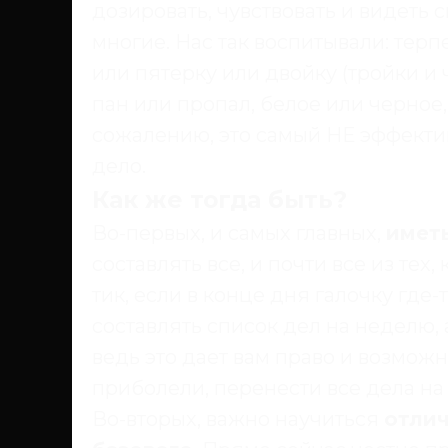
дозировать, чувствовать и видеть 
многие. Нас так воспитывали: терп
или пятерку или двойку (тройки и ч
пан или пропал, белое или черное,
сожалению, это самый НЕ эффекти
дело.
Как же тогда быть?
Во-первых, и самых главных,
иметь
составлять все, и почти все из тех
тик, если в конце дня галочку где
составлять список дел на неделю, а
ведь это дает вам право и возможн
приболели, перенести все дела на ч
Во-вторых, важно научиться
отлич