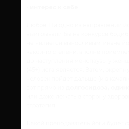
-
интерес к себе
Любое. Ни одно из направлений йо
выигрывали бы на конкурсе бодиб
не является выносливым, иначе й
какой-то степени, вполне приемле
до наступления менопаузы у женщ
(45+) йога является. Затем, окреп
человек пойдет дальше (и в качалк
вот прямо из
долгосидоза, один
или даже лежать в сторону здоров
стратегия.
Какой преподаватель йоги будет