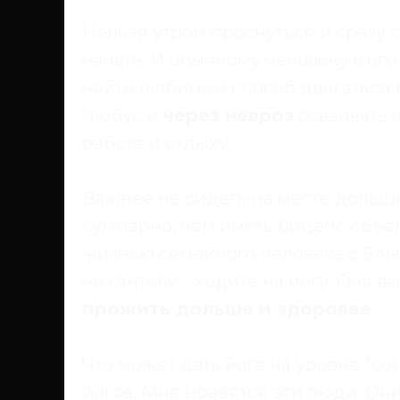
Нельзя утром проснуться и сразу с
начать. И обычному человеку в ег
найти любимый способ двигаться р
глобус и
через невроз
осваивать 
работе и отдыху.
Важнее не сидеть на месте дольше
суммарно, чем иметь бицепс объе
жизнью семейного человека с 8-ча
не гантели - ходите на йогу. Она
прожить дольше и здоровее
.
Что может дать йога на уровне "с
йогов. Мне нравятся эти люди. Он