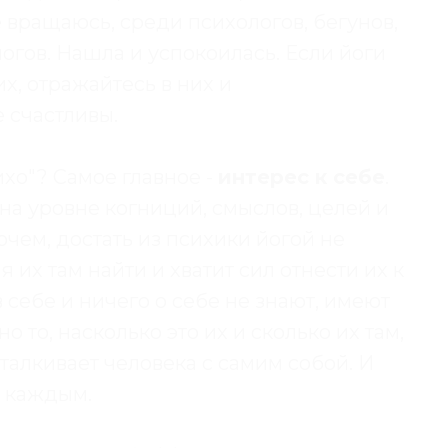
е вращаюсь, среди психологов, бегунов,
йогов. Нашла и успокоилась. Если йоги
их, отражайтесь в них и
 счастливы.
ихо"? Самое главное -
интерес к себе
.
 на уровне когниций, смыслов, целей и
чем, достать из психики йогой не
 их там найти и хватит сил отнести их к
 себе и ничего о себе не знают, имеют
о то, насколько это их и сколько их там,
сталкивает человека с самим собой. И
с каждым.