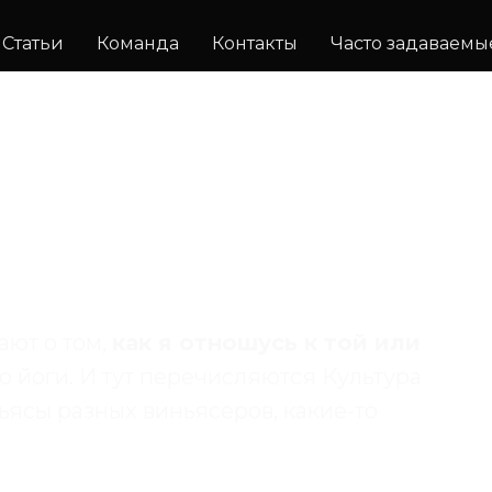
Статьи
Команда
Контакты
Часто задаваемы
а
ают о том,
как я отношусь к той или
ию йоги. И тут перечисляются Культура
ьясы разных виньясеров, какие-то