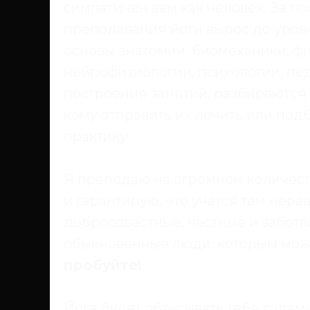
симпатичен вам как человек. За п
преподавания йоги вырос до уров
основы анатомии, биомеханики, фи
нейрофизиологии, психологии, пе
построения занятий, разбираются 
кому отправить их лечить или по
практику.
Я преподаю на огромном количест
и гарантирую, что учатся там нер
добросовестные, честные и заботл
обыкновенные люди, которым мож
пробуйте!
Йога будет обтесывать тебя годам