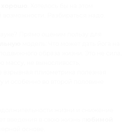
ь хорошо
. Хотелось бы на этом
ой возможности. Разбираться надо.
науке? Прямо оценим пользу для
альную
модель: Что может дать йога на
одвижного образа жизни. Это не сила,
массу, не выносливость,
е взрывная плиометрика полезная
у и особенно во второй половине
родолжительности жизни и снижение
чет введения в свою жизнь л
юбимой
лярной основе.