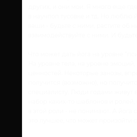
других, и они мои. Я много еще гд
в научпоп тусовке и тд. Но люблю 
ваши - будьте с ними, растите об н
взаимодействуйте с ними. И будьте
Что может дать йога на уровне "пс
На уровне тела, на уровне эмоций,
ценностей. Некоторые занозы, впро
получится (возможно), но получится
специалисту. Люди годами живут в
набор каких-то шаблонов и ролей, н
в этой роли - не понимают. А йога 
это лучшее, что может произойти 