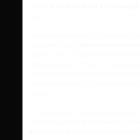
Ребят,
к любой йоге я отношус
закончить статью, но пока нет так
Давайте разберём йогу прямо по 
здоровья через
Био-психо-соци
уровне "Био"? Профилактику малоп
сохраняющая костную и мышечную 
продлевающая ресурс сердца и н
примерно всему, но особенно мозг
жизни.
Но это важнее. Это увеличение п
риска смерти от всех причин, за с
физической активности
на регу