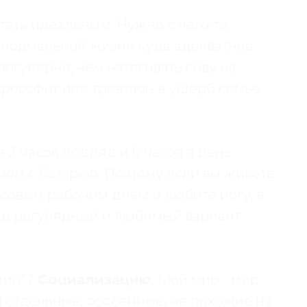
тать идеальным. Нужно с чего-то
о нормальной жизни куда адекватнее
егулярно, чем натягивать сову на
кроссфит или триатлон в ущерб семье,
 2 часов подряд и 6 часов в день
мом с батарею. Поэтому если вы живете
совым рабочим днем и любите йогу, а
 ваш регулярный и любимый вариант
оцио"?
Социализацию
. Мой мир - мир
и отдельные, особенные, не похожие на