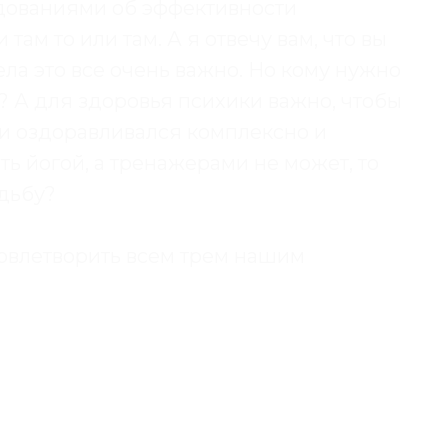
дованиями об эффективности
там то или там. А я отвечу вам, что вы
ела это все очень важно. Но кому нужно
? А для здоровья психики важно, чтобы
 и оздоравливался комплексно и
ть йогой, а тренажерами не может, то
удьбу?
овлетворить всем трем нашим