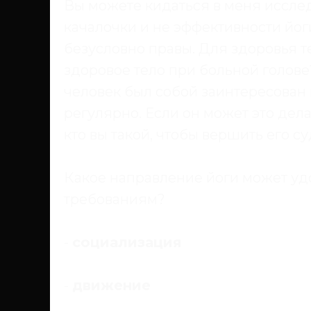
Вы можете кидаться в меня иссле
качалочки и не эффективности йоги 
безусловно правы. Для здоровья т
здоровое тело при больной голове
человек был собой заинтересован
регулярно. Если он может это дела
кто вы такой, чтобы вершить его с
Какое направление йоги может уд
требованиям?
-
социализация
-
движение