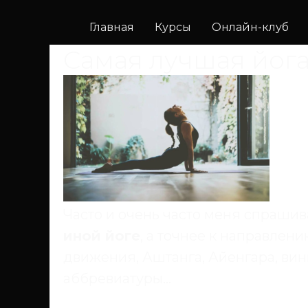
Главная
Курсы
Онлайн-клуб
Самая лучшая йог
Часто и очень часто меня спрашив
иной йоге
, а точнее к направлен
движения, Аштанга, Айенгара, вин
аббревиатуры...