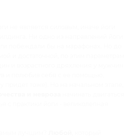
ги не является силовым, иначе йоги
илдинга. Ни одно из направлений йоги
оги побеждали бы на марафонах. Но до
мой и достаточной, по этим параметрам
ин и возрастного дряхления у мужчин
нув и полюбив себя с ее помощью,
у придет тоже). Но на начальном этапе,
очества и невроза
начинать двигаться
ья с практики йоги - великолепная
 самым лучшим?
Любой
, который