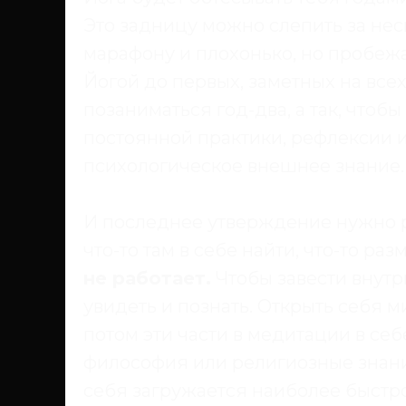
Это задницу можно слепить за нес
марафону и плохонько, но пробежат
Йогой до первых, заметных на всех
позаниматься год-два, а так, чтобы
постоянной практики, рефлексии 
психологическое внешнее знание.
И последнее утверждение нужно ра
что-то там в себе найти, что-то р
не работает.
Чтобы завести внутр
увидеть и познать. Открыть себя м
потом эти части в медитации в себ
философия или религиозные знания
себя загружается наиболее быстро