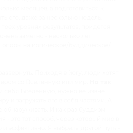
колько месяцев, а подготовиться к
ь его, даже за несколько недель.
 трех уровнях результатов, придется
 очень заметно - несколько лет
и опоры на йогическое/буддическое/
звернуть. Приходя в йогу, люди хотят
азмером со Вселенную или мир.
Но так
и себя Вселенную, нужно ее извне
иру и загружать его в себя частями. А
е обнаруживать. И как раз буддизм,
 - это тот способ, через который мир в
 и эффективно. Я выбрала другой путь -