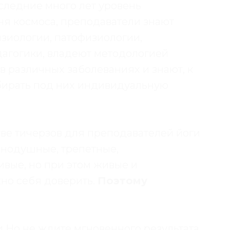
оследние много лет уровень
ня космоса, преподаватели знают
зиологии, патофизиологии,
дагогики, владеют методологией
в различных заболеваниях и знают, к
дбирать под них индивидуальную
ве тичерзов для преподавателей йоги
авнодушные, трепетные,
ивые, но при этом живые и
но себя доверить.
Поэтому
и Но не ждите мгновенного результата.