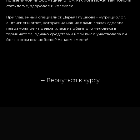
применимой информацией о том, как йога может вам помочь
стать легче, здоровее и красивее!
Приглашенный специалист: Дарья Глушкова - нутрициолог,
аштангист и атлет, которая на наших с вами глазах сделала
невозможное - превратилась из обычного человека в
терминатора, однако средствами йоги ли? И участвовала ли
йога в этом волшебстве? Узнаем вместе!
⭠
Вернуться к курсу