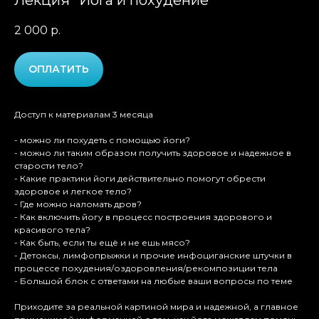
Лекция "Йога и похудение"
2 000
р.
ОПЛАТИТЬ
Доступ к материалам 3 месяца
- можно ли похудеть с помощью йоги?
- можно ли таким образом получить здоровое и надежное в
старости тело?
- Какие практики йоги действительно помогут обрести
здоровое и легкое тело?
- Где можно наломать дров?
- Как включить йогу в процесс построения здорового и
красивого тела?
- Как быть, если ты ещё и не ешь мясо?
- Детоксы, лимфопрыжки и прочие инфоциганские штучки в
процессе похудения/оздоровления/рекомпозиции тела
- Большой блок с ответами на любые ваши вопросы по теме
Приходите за реальной картиной мира и надежной, а главное