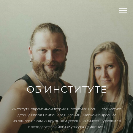
ОБ ИНСТИТУТЕ
Институт Современной теории и практики йоги — совместное
детище Игоря Пантюшева и Ксении Шатской, выросшее
из одного из самых крупных и успешных тичерз-курсов для
преподавателей йоги «Культура Движения»