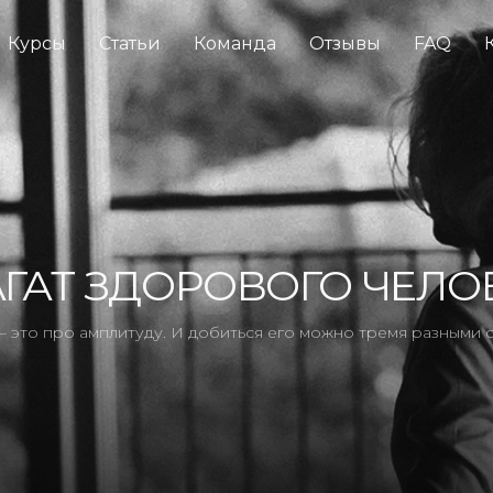
Курсы
Статьи
Команда
Отзывы
FAQ
ГАТ ЗДОРОВОГО ЧЕЛО
 это про амплитуду. И добиться его можно тремя разными 