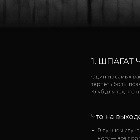
1. ШПАГАТ
Один из самых рас
терпеть боль, поз
Клуб для тех, кто
Что на выход
В лучшем случа
ногу — всё проп