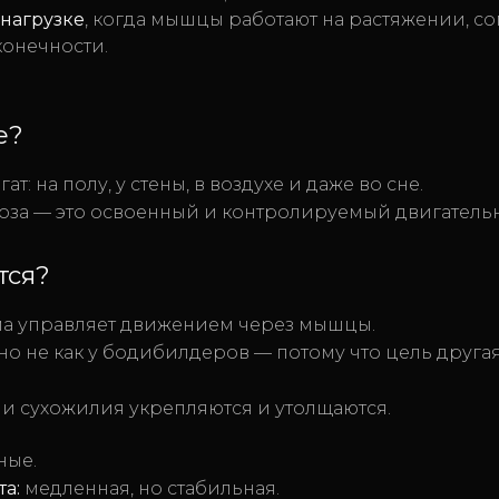
нагрузке
, когда мышцы работают на растяжении, с
конечности.
е?
т: на полу, у стены, в воздухе и даже во сне.
поза — это освоенный и контролируемый двигатель
тся?
ма управляет движением через мышцы.
но не как у бодибилдеров — потому что цель другая
и и сухожилия укрепляются и утолщаются.
ные.
та:
медленная, но стабильная.