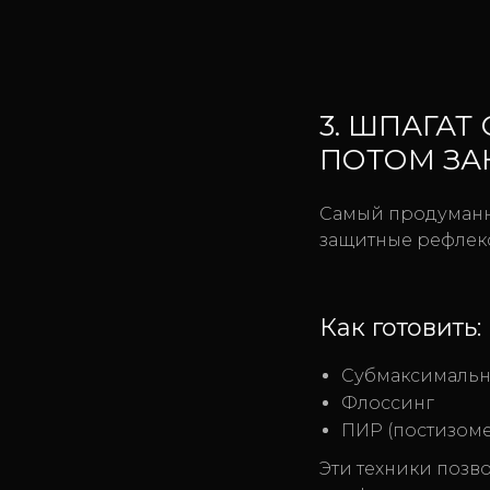
3. ШПАГАТ
ПОТОМ ЗА
Самый продуманны
защитные рефлекс
Как готовить:
Субмаксимальн
Флоссинг
ПИР (постизоме
Эти техники позв