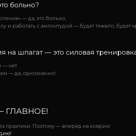
то больно?
ерпение» — да, это больно.
лу и работать с амплитудой — будет тяжело, будет к
 на шпагат — это силовая тренировк
 — нет.
ьем — да, однозначно!
— ГЛАВНОЕ!
ез практики. Поэтому — вперёд на коврик!
удию!