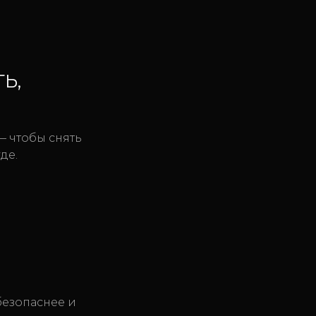
Ь,
 чтобы снять
де.
безопаснее и