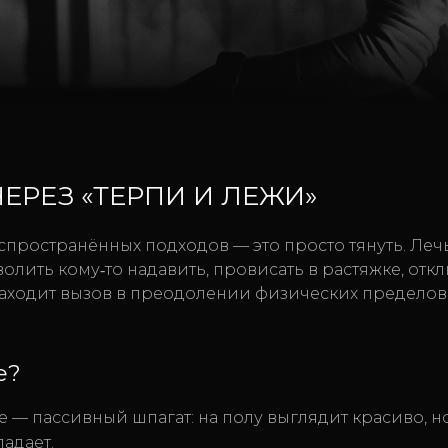
 ЧЕРЕЗ «ТЕРПИ И ЛЕЖИ»
пространённых подходов — это просто тянуть. Лечь,
волить кому‑то надавить, провисать в растяжке, отк
 находит вызов в преодолении физических пределов
е?
е — пассивный шпагат: на полу выглядит красиво, н
адает.