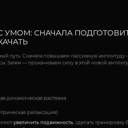
 С УМОМ: СНАЧАЛА ПОДГОТОВИТ
КАЧАТЬ
й путь. Сначала повышаем пассивную амплитуду —
ы. Затем — прокачиваем силу в этой новой амплиту
ая динамическая растяжка
трическая релаксация)
оляют
увеличить подвижность
, сделать тренировку 