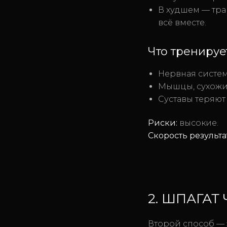
В худшем — тра
всё вместе.
Что тренируе
Нервная систем
Мышцы, сухожил
Суставы теряют
Риски:
высокие.
Скорость результа
2. ШПАГАТ
Второй способ — эт