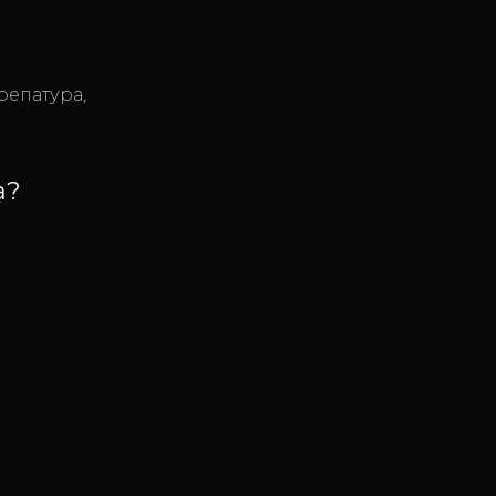
репатура,
а?