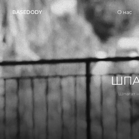
BASEDODY
О нас
ШПА
Шпагат —