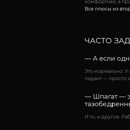
комфортнее, а пр
Все плюсы из вто
ЧАСТО ЗА
— А если одн
Это нормально. У 
педант — просто з
— Шпагат — э
тазобедренн
И то, и другое. Ра