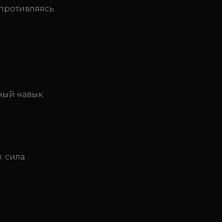
опротивляясь
ный навык.
: сила