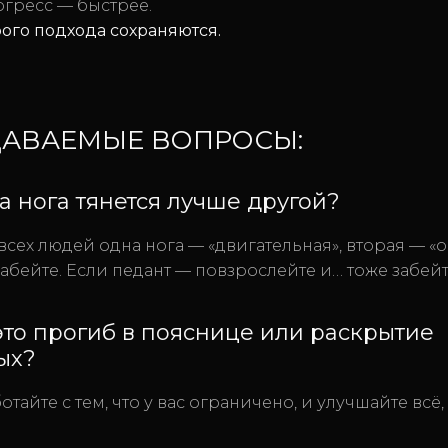
огресс — быстрее.
рого подхода сохраняются.
ДАВАЕМЫЕ ВОПРОСЫ:
а нога тянется лучше другой?
всех людей одна нога — «двигательная», вторая — «о
абейте. Если педант — повзрослейте и… тоже забейт
то прогиб в пояснице или раскрытие
ых?
ботайте с тем, что у вас ограничено, и улучшайте всё,