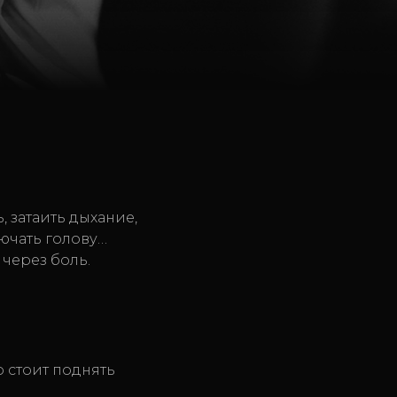
 затаить дыхание,
лючать голову…
 через боль.
о стоит поднять