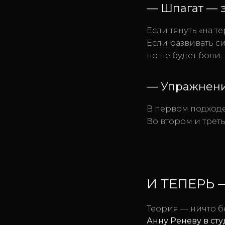
— Шпагат — э
Если тянуть «на т
Если развивать си
но не будет боли.
— Упражнения
В первом подходе
Во втором и трет
И ТЕПЕРЬ 
Теория — ничто б
Анну Реневу в ст