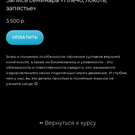
Запись семинара «Плечо, локоть,
запястье»
3 500
р.
ОПЛАТИТЬ
Знать и понимать особенности строения суставов верхней
конечности, а также их биомеханику и уязвимости - это
обязанность и ответственность каждого, кто занимается
оздоровлением своих подопечных через движение. И глубже,
чем у нас, вы эти детали простым и понятным языком не
узнаете нигде 😉
⭠
Вернуться к курсу