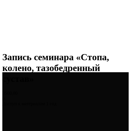
Запись семинара «Стопа,
колено, тазобедренный
сустав»
3500,00
р.
Доступ к материалам 1 год