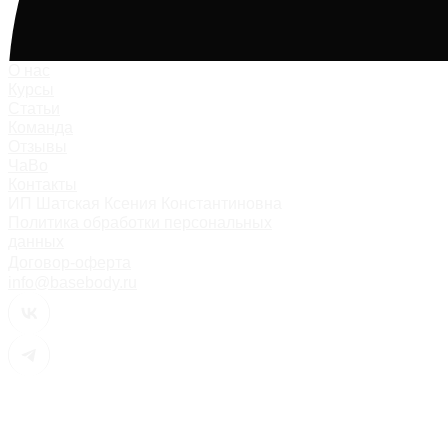
О нас
Курсы
Статьи
Команда
Отзывы
ЧаВо
Контакты
ИП Шатская Ксения Константиновна
Политика обработки персональных
данных
Договор-оферта
info@basebody.ru