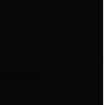
 типы мышц, как происходит обеспечение мышечной работы
сли заглянете в пакет ПРО, то сможете глубоко нырнуть в
ания по нейрофизиологии движения и двигательного обучения.
абилитационной практике.