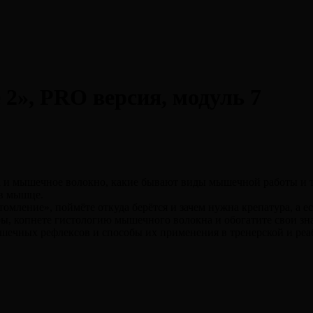
 2», PRO версия, модуль 7
а и мышечное волокно, какие бывают виды мышечной работы и
 в мышце.
томление», поймёте откуда берётся и зачем нужна крепатура, а е
ы, копнете гистологию мышечного волокна и обогатите свои зн
ышечных рефлексов и способы их применения в тренерской и ре