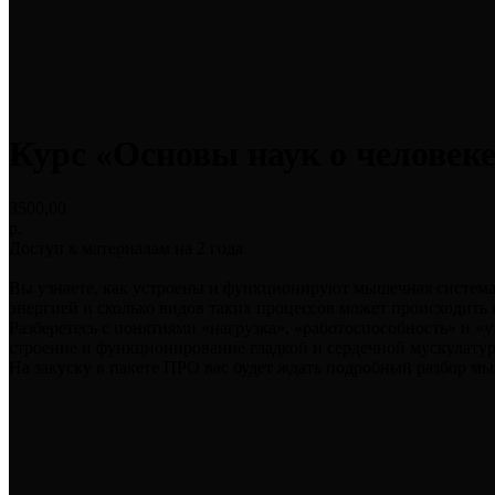
Курс «Основы наук о человеке
3500,00
р.
Доступ к материалам на 2 года
Вы узнаете, как устроены и функционируют мышечная систем
энергией и сколько видов таких процессов может происходить
Разберетесь с понятиями «нагрузка», «работоспособность» и «у
строение и функционирование гладкой и сердечной мускулатур
На закуску в пакете ПРО вас будет ждать подробный разбор м