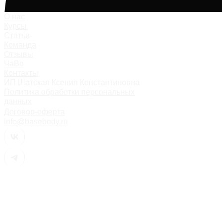
О нас
Курсы
Статьи
Команда
Отзывы
ЧаВо
Контакты
ИП Шатская Ксения Константиновна
Политика обработки персональных
данных
Договор-оферта
info@basebody.ru