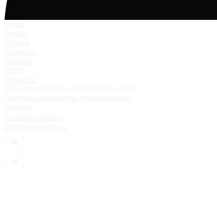
О нас
Курсы
Статьи
Команда
Отзывы
ЧаВо
Контакты
ИП Шатская Ксения Константиновна
Политика обработки персональных
данных
Договор-оферта
info@basebody.ru