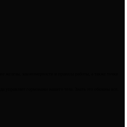
е железы, закономерности и правила работы, а также точки
а управляет гормонами нашего тела. Знать это обязаны все,