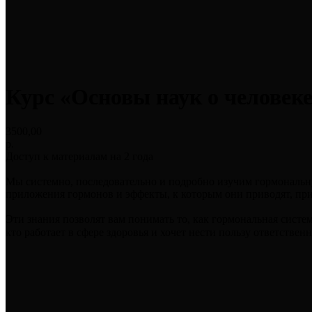
Курс «Основы наук о человеке
3500,00
р.
Доступ к материалам на 2 года
Мы системно, последовательно и подробно изучим гормональну
приложения гормонов и эффекты, к которым они приводят, при
Эти знания позволят вам понимать то, как гормональная систе
кто работает в сфере здоровья и хочет нести пользу ответственн