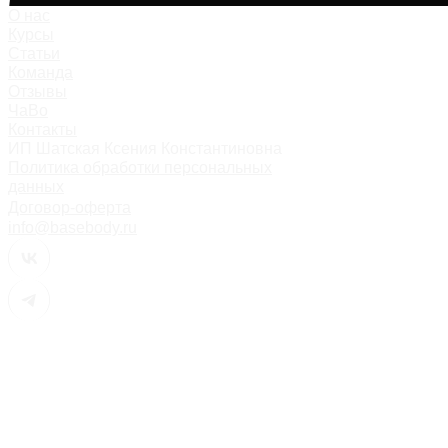
О нас
Курсы
Статьи
Команда
Отзывы
ЧаВо
Контакты
ИП Шатская Ксения Константиновна
Политика обработки персональных
данных
Договор-оферта
info@basebody.ru