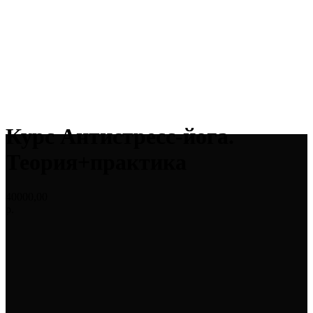
Курс Антистресс-йога.
Теория+практика
40000,00
р.