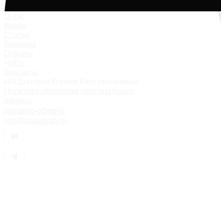
О нас
Курсы
Статьи
Команда
Отзывы
ЧаВо
Контакты
ИП Шатская Ксения Константиновна
Политика обработки персональных
данных
Договор-оферта
info@basebody.ru