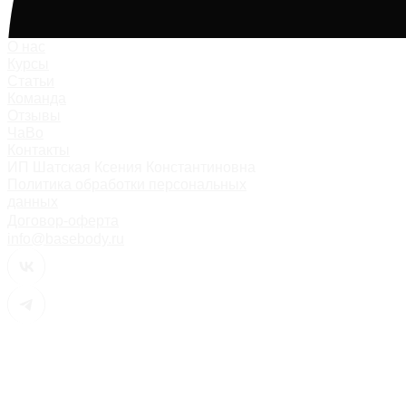
О нас
Курсы
Статьи
Команда
Отзывы
ЧаВо
Контакты
ИП Шатская Ксения Константиновна
Политика обработки персональных
данных
Договор-оферта
info@basebody.ru